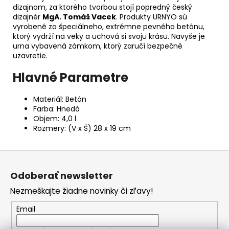
dizajnom, za ktorého tvorbou stojí popredný český
dizajnér
MgA. Tomáš Vacek
. Produkty URNYO sú
vyrobené zo špeciálneho, extrémne pevného betónu,
ktorý vydrží na veky a uchová si svoju krásu. Navyše je
urna vybavená zámkom, ktorý zaručí bezpečné
uzavretie.
Hlavné Parametre
Materiál: Betón
Farba: Hnedá
Objem: 4,0 l
Rozmery: (V x Š) 28 x 19 cm
Z
á
Odoberať newsletter
p
Nezmeškajte žiadne novinky či zľavy!
ä
t
Email
i