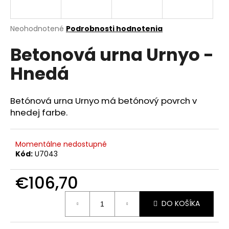
á
j
Priemerné
Neohodnotené
Podrobnosti hodnotenia
s
hodnotenie
Betonová urna Urnyo -
produktu
ť
je
?
Hnedá
0,0
z
5
hviezdičiek.
Betónová urna Urnyo má betónový povrch v
hnedej farbe.
HĽADAŤ
Momentálne nedostupné
Kód:
U7043
O
d
€106,70
p
o
Jednotková
DO KOŠÍKA
cena:
r
ú