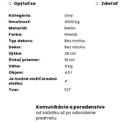
č
Opýtať sa
Zdieľať
a
m
Kategória
:
Urny
e
Hmotnosť
:
4000 kg
Materiál
:
Betón
Farba
:
Hnedá
PÁNSKY
Typ dekoru
:
Bez motívu
KOŽENÝ
NÁRAMOK,
Dekor
:
Bez ničoho
COGNAC
Výška
:
28 cm
KOŽA
Šírka/ priemer
:
19 cm
€160
Váha
:
4 kg
Objem
:
4,0 l
Je možné vložiť úradnú
✔
vložku
:
Tvar
:
F27
Komunikácia a poradenstvo
od začiatku až po odovzdanie
predmetu