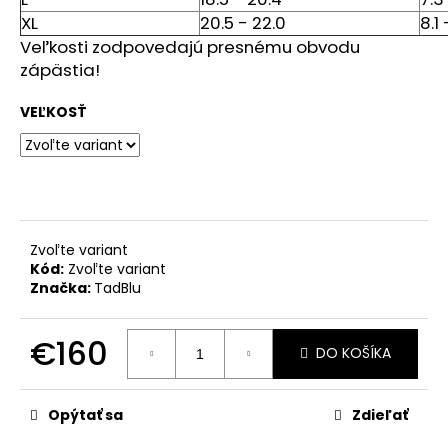
č
XL
20.5 - 22.0
8.1 
a
m
Veľkosti zodpovedajú presnému obvodu
e
zápästia!
VEĽKOSŤ
STROM
ŽIVOTA
MEDAILÓNIK
S
POPOLOM
€199
Zvoľte variant
Kód:
Zvoľte variant
Značka:
TadBlu
€160
DO KOŠÍKA
Jednotková
cena:
Opýtať sa
Zdieľať