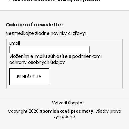
Z
á
Odoberať newsletter
p
Nezmeškajte žiadne novinky či zľavy!
ä
t
Email
i
Vložením e-mailu súhlasíte s
podmienkami
e
ochrany osobných údajov
PRIHLÁSIŤ SA
Vytvoril Shoptet
Copyright 2026
Spomienkové predmety
. Všetky práva
vyhradené.