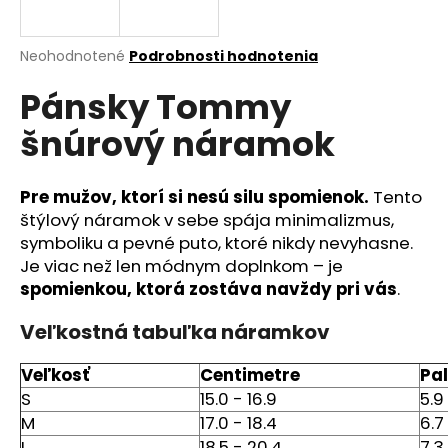
á
j
Priemerné
Neohodnotené
Podrobnosti hodnotenia
s
hodnotenie
Pánsky Tommy
produktu
ť
je
?
šnúrový náramok
0,0
z
5
hviezdičiek.
Pre mužov, ktorí si nesú silu spomienok.
Tento
štýlový náramok v sebe spája minimalizmus,
HĽADAŤ
symboliku a pevné puto, ktoré nikdy nevyhasne.
Je viac než len módnym doplnkom – je
spomienkou, ktorá zostáva navždy pri vás
.
O
Veľkostná tabuľka náramkov
d
p
Veľkosť
Centimetre
Pa
o
S
15.0 - 16.9
5.9
r
M
17.0 - 18.4
6.7
ú
L
18.5 - 20.4
7.3