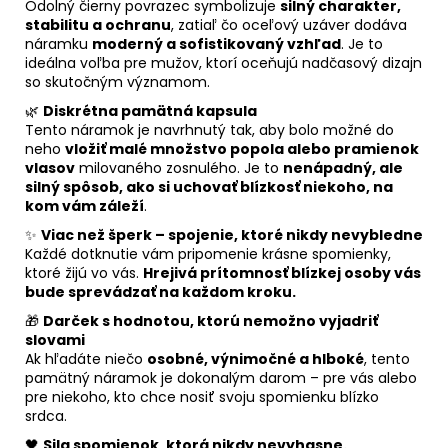
Odolný čierny povrazec symbolizuje
silný charakter,
stabilitu a ochranu
, zatiaľ čo oceľový uzáver dodáva
náramku
moderný a sofistikovaný vzhľad
. Je to
ideálna voľba pre mužov, ktorí oceňujú nadčasový dizajn
so skutočným významom.
🌿
Diskrétna pamätná kapsula
Tento náramok je navrhnutý tak, aby bolo možné do
neho
vložiť malé množstvo popola alebo pramienok
vlasov
milovaného zosnulého. Je to
nenápadný, ale
silný spôsob, ako si uchovať blízkosť niekoho, na
kom vám záleží
.
✨
Viac než šperk – spojenie, ktoré nikdy nevybledne
Každé dotknutie vám pripomenie krásne spomienky,
ktoré žijú vo vás.
Hrejivá prítomnosť blízkej osoby vás
bude sprevádzať na každom kroku.
🎁
Darček s hodnotou, ktorú nemožno vyjadriť
slovami
Ak hľadáte niečo
osobné, výnimočné a hlboké
, tento
pamätný náramok je dokonalým darom – pre vás alebo
pre niekoho, kto chce nosiť svoju spomienku blízko
srdca.
🖤
Sila spomienok, ktorá nikdy nevyhasne.