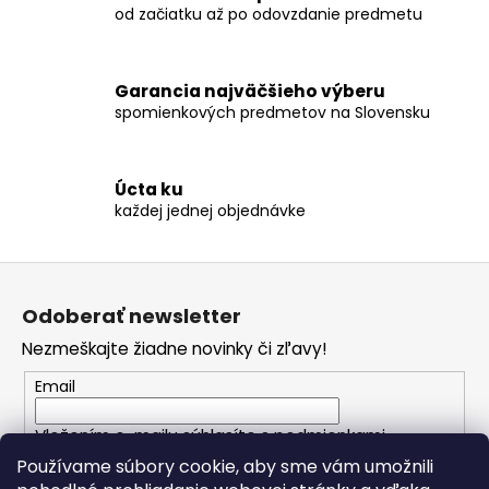
č
od začiatku až po odovzdanie predmetu
a
m
e
Garancia najväčšieho výberu
spomienkových predmetov na Slovensku
STROM
ŽIVOTA
MEDAILÓNIK
Úcta ku
S
každej jednej objednávke
POPOLOM
€199
Z
á
Odoberať newsletter
p
Nezmeškajte žiadne novinky či zľavy!
ä
t
Email
i
Vložením e-mailu súhlasíte s
podmienkami
e
ochrany osobných údajov
Používame súbory cookie, aby sme vám umožnili