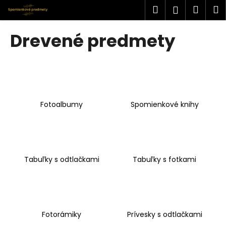
K
Prejsť
Hľadať
Náku
M
Prihlásen
na
o
obsah
Späť
Späť
košík
š
Drevené predmety
í
Č
k
o
p
o
Fotoalbumy
Spomienkové knihy
t
r
e
b
u
Tabuľky s odtlačkami
Tabuľky s fotkami
j
e
t
e
Fotorámiky
Prívesky s odtlačkami
n