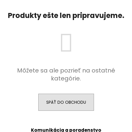
á
j
Produkty ešte len pripravujeme.
s
ť
?
HĽADAŤ
Môžete sa ale pozrieť na ostatné
kategórie.
O
d
SPÄŤ DO OBCHODU
p
o
r
ú
Komunikácia a poradenstvo