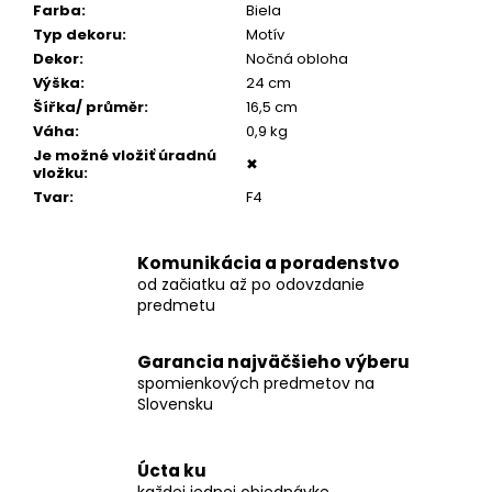
č
Farba
:
Biela
a
Typ dekoru
:
Motív
m
Dekor
:
Nočná obloha
e
Výška
:
24 cm
Šířka/ průměr
:
16,5 cm
Váha
:
0,9 kg
PÁNSKY
Je možné vložiť úradnú
COGNAC
✖
vložku
:
NÁRAMOK,
BRÚSENÁ
Tvar
:
F4
KOŽA
€160
Komunikácia a poradenstvo
od začiatku až po odovzdanie
predmetu
Garancia najväčšieho výberu
spomienkových predmetov na
Slovensku
Úcta ku