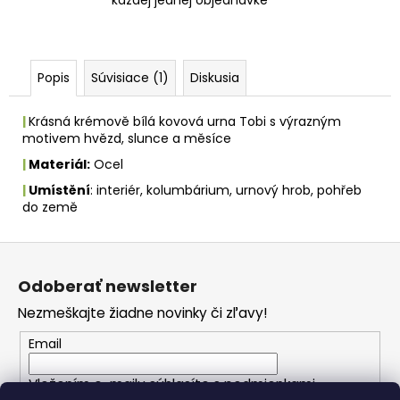
každej jednej objednávke
Popis
Súvisiace (1)
Diskusia
|
Krásná krémově bílá kovová urna Tobi s výrazným
motivem hvězd, slunce a měsíce
|
Materiál:
Ocel
|
Umístění
: interiér, kolumbárium, urnový hrob, pohřeb
do země
Z
á
Odoberať newsletter
p
Nezmeškajte žiadne novinky či zľavy!
ä
t
Email
i
Vložením e-mailu súhlasíte s
podmienkami
e