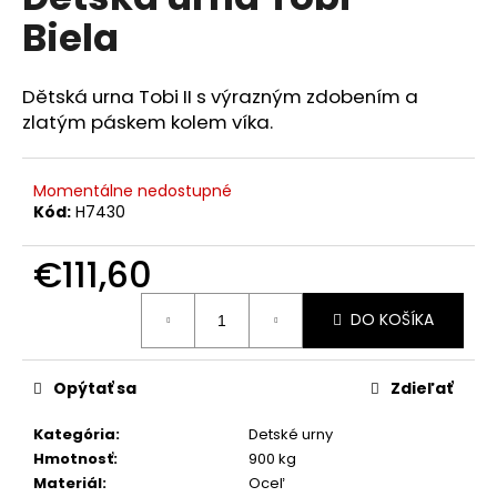
je
á
Biela
0,0
z
j
5
s
hviezdičiek.
Dětská urna Tobi II s výrazným zdobením a
ť
zlatým páskem kolem víka.
?
Momentálne nedostupné
Kód:
H7430
HĽADAŤ
€111,60
Jednotková
DO KOŠÍKA
cena:
O
d
Opýtať sa
Zdieľať
p
o
Kategória
:
Detské urny
r
Hmotnosť
:
900 kg
ú
Materiál
:
Oceľ