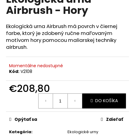
je
á
Airbrush - Hory
0,0
z
j
5
s
hviezdičiek.
Ekologická urna Airbrush má povrch v čiernej
ť
farbe, ktorý je zdobený ručne maľovaným
?
motívom hory pomocou maliarskej techniky
airbrush.
Momentálne nedostupné
HĽADAŤ
Kód:
V2108
€208,80
O
Jednotková
DO KOŠÍKA
cena:
d
p
o
Opýtať sa
Zdieľať
r
ú
Kategória
:
Ekologické urny