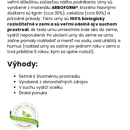
veľmi dôležitou súčasťou nášho podnikania. Urny sú
vyrobené z materiálu
ARBOFORM®
, ktorého hlavnými
zložkami sú lignín (cca 30%), celulóza (cca 60%) a
prírodné prísady. Tieto urny sú
100% biologicky
rozložiteľné v zemi a sú veľmi odolné aj v suchom
prostredí
. Ak teda urnu umiestnite inde ako do zeme,
vydrží neporušená. Po uložení urny do zeme sa urna
začne pomaly rozkladať a meniť na vodu, oxid uhličitý a
humus (rozklad urny sa začne po jednom roku v zemi a
trvá približne 5 rokov, kým sa úplne rozloží).
Výhody:
Šetrné k životnému prostrediu
Vyrobené z obnoviteľných zdrojov
V suchu vydrží vcelku
Široká ponuka