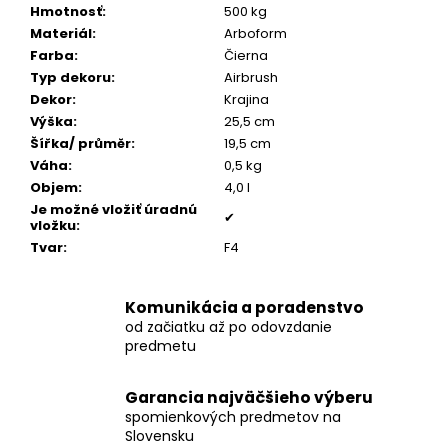
č
Hmotnosť
:
500 kg
a
Materiál
:
Arboform
m
Farba
:
Čierna
e
Typ dekoru
:
Airbrush
Dekor
:
Krajina
Výška
:
25,5 cm
OVÁLIK
SO
Šířka/ průměr
:
19,5 cm
ZIRKÓNMI
Váha
:
0,5 kg
€159
Objem
:
4,0 l
Je možné vložiť úradnú
✔
vložku
:
Tvar
:
F4
Komunikácia a poradenstvo
od začiatku až po odovzdanie
predmetu
Garancia najväčšieho výberu
spomienkových predmetov na
Slovensku