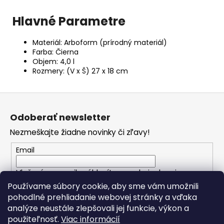
Hlavné Parametre
Materiál: Arboform (prírodný materiál)
Farba: Čierna
Objem: 4,0 l
Rozmery: (V x Š) 27 x 18 cm
Z
á
Odoberať newsletter
p
Nezmeškajte žiadne novinky či zľavy!
ä
t
Email
i
Vložením e-mailu súhlasíte s
podmienkami
e
ochrany osobných údajov
Používame súbory cookie, aby sme vám umožnili
pohodlné prehliadanie webovej stránky a vďaka
analýze neustále zlepšovali jej funkcie, výkon a
PRIHLÁSIŤ SA
použiteľnosť.
Viac informácií