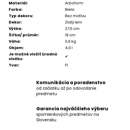
č
Materiál
:
Arboform
a
Farba
:
Biela
m
Typ dekoru
:
Bez motívu
e
Dekor
:
Zlatý lem
Výška
:
27,5 cm
Šířka/ průměr
:
19 cm
PÁNSKY
Váha
:
0,6 kg
TOMMY
ŠNÚROVÝ
Objem
:
4,0 l
NÁRAMOK
Je možné vložiť úradnú
✔
vložku
:
€160
Tvar
:
F1
Komunikácia a poradenstvo
od začiatku až po odovzdanie
predmetu
Garancia najväčšieho výberu
spomienkových predmetov na
Slovensku