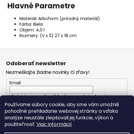
Hlavné Parametre
Materiál: Arboform (prírodný materiál)
Farba: Biela
Objem: 4,0 l
Rozmery: (V x Š) 27 x 18 cm
Z
á
Odoberať newsletter
p
Nezmeškajte žiadne novinky či zľavy!
ä
t
Email
i
Vložením e-mailu súhlasíte s
podmienkami
e
ochrany osobných údajov
Používame súbory cookie, aby sme vám umožnili
pohodlné prehliadanie webovej stránky a vďaka
analýze neustále zlepšovali jej funkcie, výkon a
PRIHLÁSIŤ SA
použiteľnosť.
Viac informácií