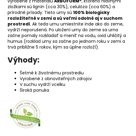
vyrobené z materiálu
ARBOFORM®
, ktorého hlavnými
zložkami sú lignín (cca 30%), celulóza (cca 60%) a
prírodné prísady. Tieto urny sú
100% biologicky
rozložiteľné v zemi a sú veľmi odolné aj v suchom
prostredí
. Ak teda urnu umiestnite inde ako do zeme,
vydrží neporušená. Po uložení urny do zeme sa urna
začne pomaly rozkladať a meniť na vodu, oxid uhličitý a
humus (rozklad urny sa začne po jednom roku v zemi a
trvá približne 5 rokov, kým sa úplne rozloží).
Výhody:
Šetrné k životnému prostrediu
Vyrobené z obnoviteľných zdrojov
V suchu vydrží vcelku
Široká ponuka