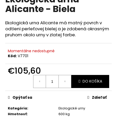
je
á
Alicante - Biela
0,0
z
j
5
s
hviezdičiek.
Ekologická urna Alicante má matný povrch v
ť
odtieni perleťovej bielej a je zdobená okrasným
?
pruhom okolo urny v zlatej farbe.
Momentálne nedostupné
Kód:
V7701
HĽADAŤ
€105,60
Jednotková
DO KOŠÍKA
cena:
O
d
p
Opýtať sa
Zdieľať
o
r
Kategória
:
Ekologické urny
ú
Hmotnosť
:
600 kg