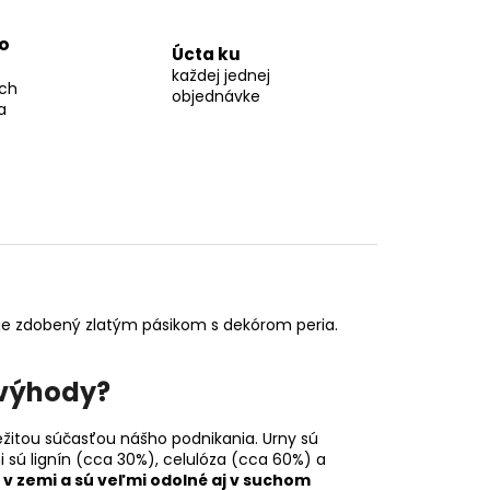
o
Úcta ku
každej jednej
ch
objednávke
a
 je zdobený zlatým pásikom s dekórom peria.
 výhody?
žitou súčasťou nášho podnikania. Urny sú
i sú lignín (cca 30%), celulóza (cca 60%) a
 v zemi a sú veľmi odolné aj v suchom