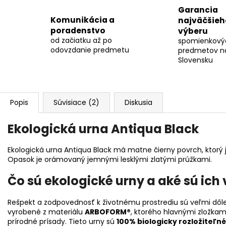
Garancia
Komunikácia a
najväčšieh
poradenstvo
výberu
od začiatku až po
spomienkový
odovzdanie predmetu
predmetov n
Slovensku
Popis
Súvisiace (2)
Diskusia
Ekologická urna Antiqua Black
Ekologická urna Antiqua Black má matne čierny povrch, ktorý
Opasok je orámovaný jemnými lesklými zlatými prúžkami.
Čo sú ekologické urny a aké sú ich
Rešpekt a zodpovednosť k životnému prostrediu sú veľmi dôle
vyrobené z materiálu
ARBOFORM®
, ktorého hlavnými zložkam
prírodné prísady. Tieto urny sú
100% biologicky rozložiteľné