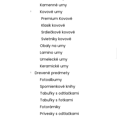
Kamenné urny
Kovové urny
Premium Kovové
Klasik kovové
Srdiečkové kovové
Svietniky kovové
Obaly na urny
Lamino urny
Umelecké urny
Keramické urny
Drevené predmety
Fotoalbumy
Spomienkové knihy
Tabuľky s odtlačkami
Tabuľky s fotkami
Fotorámiky
Prívesky s odtlačkami