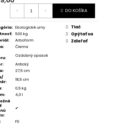
TEŇ MODRÝ ACHÁT
otková
DO KOŠÍKA
:
Tlač
gória
:
Ekologické urny
tnosť
:
500 kg
Opýtať sa
riál
:
Arboform
Zdieľať
ba
:
Čierna
Ozdobný opasok
ru
:
r
:
Antický
ka
:
27,5 cm
a/
18,5 cm
měr
:
a
:
0,5 kg
em
:
4,0 l
možné
ť
✔
dnú
ku
:
:
F0