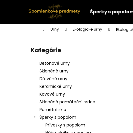
K
Prejsť
na
o
Šperky s popolo
obsah
Späť
Späť
š
do
do
í
Domov
Urny
Ekologické urny
Ekologic
k
obchodu
obchodu
B
o
Kategórie
Preskočiť
č
kategórie
n
Betonové urny
ý
Skleněné urny
p
Dřevěné urny
a
Keramické urny
n
Kovové urny
e
Skleněná památeční srdce
l
Pamětní sklo
Šperky s popolom
Prívesky s popolom
Náhrdelníky s popolom