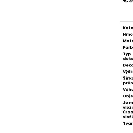
POZLÁTENÝ PRSTEŇ ZELENÝ ACHÁT
POZLÁTENÝ PRS
Jedn
€160
€160
cena
Kate
Hmo
Mate
Far
Typ
deko
Deko
Výš
Šířk
prů
Váh
Obj
Je 
vloži
úra
vlož
Tvar