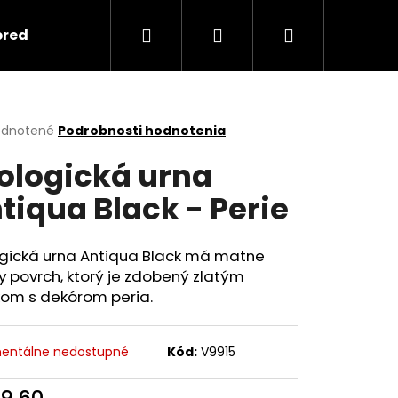
Hľadať
Prihlásenie
Nákupný
predmety
Keramika
Ako objednať spomi
košík
erné
dnotené
Podrobnosti hodnotenia
tenie
ologická urna
ktu
tiqua Black - Perie
ičiek.
ogická urna Antiqua Black má matne
y povrch, ktorý je zdobený zlatým
kom s dekórom peria.
Nasledujúce
entálne nedostupné
Kód:
V9915
9,60