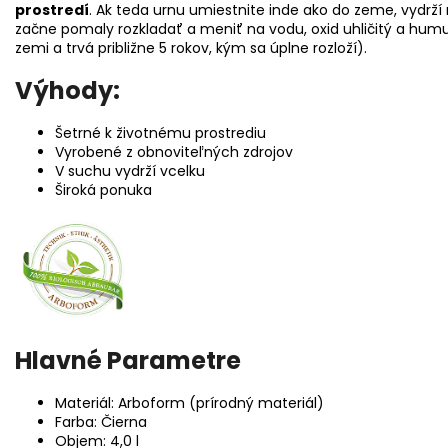
prostredí
. Ak teda urnu umiestnite inde ako do zeme, vydrž
začne pomaly rozkladať a meniť na vodu, oxid uhličitý a hum
zemi a trvá približne 5 rokov, kým sa úplne rozloží).
Výhody:
Šetrné k životnému prostrediu
Vyrobené z obnoviteľných zdrojov
V suchu vydrží vcelku
Široká ponuka
Hlavné Parametre
Materiál: Arboform (prírodný materiál)
Farba: Čierna
Objem: 4,0 l