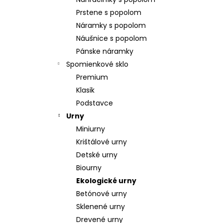
POZLÁTENÝ PRSTEŇ PERLEŤ
Prstene s popolom
€160
Náramky s popolom
Náušnice s popolom
Pánske náramky
Spomienkové sklo
Premium
Klasik
Podstavce
Urny
Miniurny
Krištálové urny
Detské urny
Biourny
Ekologické urny
Betónové urny
Sklenené urny
Drevené urny