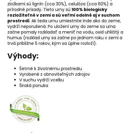
zložkami sú lignín (cca 30%), celulóza (cca 60%) a
prírodné prísady. Tieto urny sú
100% biologicky
rozložiteľné v zemi a sú veľmi odolné aj v suchom
prostredí
. Ak teda urnu umiestnite inde ako do zeme,
vydrží neporušená. Po uložení urny do zeme sa urna
začne pomaly rozkladať a meniť na vodu, oxid uhličitý a
humus (rozklad urny sa začne po jednom roku v zemi a
trvá približne 5 rokov, kým sa úplne rozloží).
Výhody:
Šetrné k životnému prostrediu
Vyrobené z obnoviteľných zdrojov
V suchu vydrží vcelku
Široká ponuka