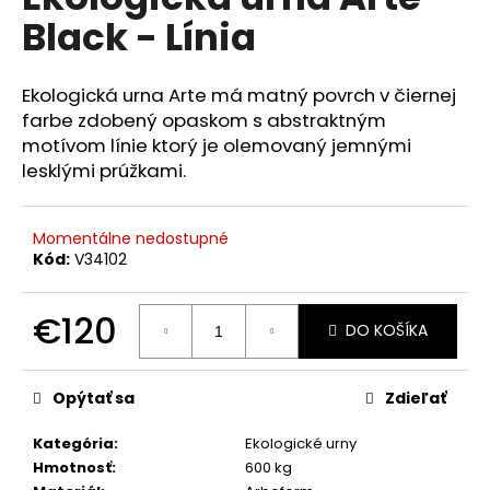
je
á
Black - Línia
0,0
z
j
5
s
hviezdičiek.
Ekologická urna Arte má matný povrch v čiernej
ť
farbe zdobený opaskom s abstraktným
?
motívom línie ktorý je olemovaný jemnými
lesklými prúžkami.
Momentálne nedostupné
HĽADAŤ
Kód:
V34102
€120
DO KOŠÍKA
O
Jednotková
d
cena:
p
Opýtať sa
Zdieľať
o
r
Kategória
:
Ekologické urny
ú
Hmotnosť
:
600 kg