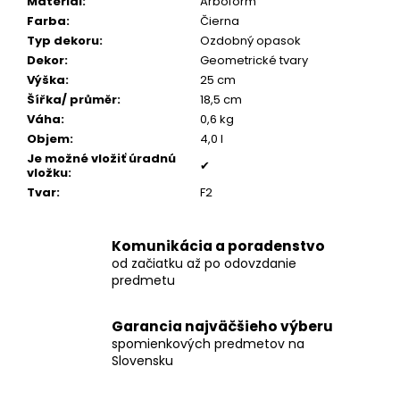
č
Materiál
:
Arboform
a
Farba
:
Čierna
m
Typ dekoru
:
Ozdobný opasok
e
Dekor
:
Geometrické tvary
Výška
:
25 cm
Šířka/ průměr
:
18,5 cm
PÁNSKY
Váha
:
0,6 kg
COGNAC
Objem
:
4,0 l
NÁRAMOK,
BRÚSENÁ
Je možné vložiť úradnú
✔
vložku
:
KOŽA
Tvar
:
F2
€160
Komunikácia a poradenstvo
od začiatku až po odovzdanie
predmetu
Garancia najväčšieho výberu
spomienkových predmetov na
Slovensku