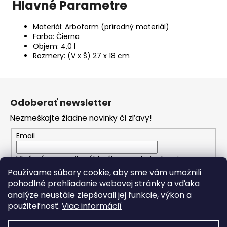
Hlavné Parametre
Materiál: Arboform (prírodný materiál)
Farba: Čierna
Objem: 4,0 l
Rozmery: (V x Š) 27 x 18 cm
Z
á
Odoberať newsletter
p
Nezmeškajte žiadne novinky či zľavy!
ä
t
Email
i
Vložením e-mailu súhlasíte s
podmienkami
e
ochrany osobných údajov
Používame súbory cookie, aby sme vám umožnili
pohodlné prehliadanie webovej stránky a vďaka
analýze neustále zlepšovali jej funkcie, výkon a
PRIHLÁSIŤ SA
použiteľnosť.
Viac informácií