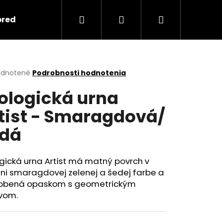
Hľadať
Prihlásenie
Nákupný
predmety
Keramika
Ako objednať spomi
košík
erné
dnotené
Podrobnosti hodnotenia
tenie
ologická urna
ktu
tist - Smaragdová/
dá
ičiek.
gická urna Artist má matný povrch v
ni smaragdovej zelenej a šedej farbe a
dobená opaskom s geometrickým
Nasledujúce
vom.