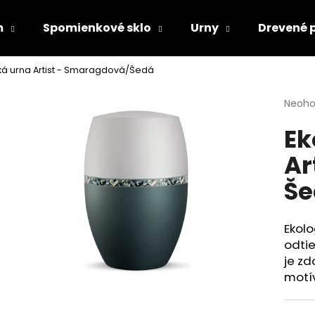
m
Spomienkové sklo
Urny
Drevené 
ká urna Artist - Smaragdová/Šedá
Čo potrebujete nájsť?
Priem
Neoho
hodno
Ek
produ
HĽADAŤ
je
Ar
0,0
z
Še
5
Odporúčame
hviezd
Ekolo
odtie
je z
motí