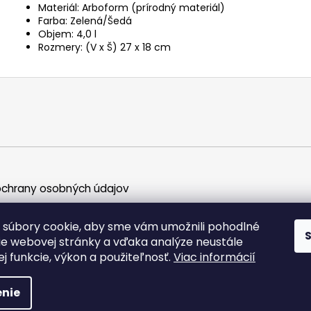
Materiál: Arboform (prírodný materiál)
Farba: Zelená/Šedá
Objem: 4,0 l
Rozmery: (V x Š) 27 x 18 cm
chrany osobných údajov
súbory cookie, aby sme vám umožnili pohodlné
ie webovej stránky a vďaka analýze neustále
jej funkcie, výkon a použiteľnosť.
Viac informácií
ky práva vyhradené.
nie