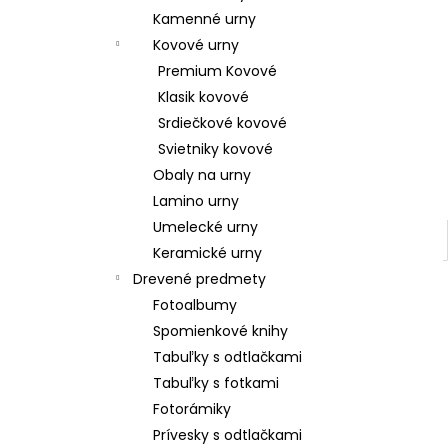
Kamenné urny
Kovové urny
Premium Kovové
Klasik kovové
Srdiečkové kovové
Svietniky kovové
Obaly na urny
Lamino urny
Umelecké urny
Keramické urny
Drevené predmety
Fotoalbumy
Spomienkové knihy
Tabuľky s odtlačkami
Tabuľky s fotkami
Fotorámiky
Prívesky s odtlačkami