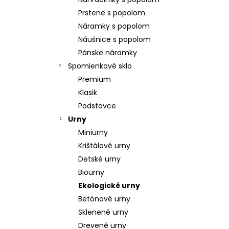
POZLÁTENÝ PRSTEŇ PERLEŤ
Prstene s popolom
€160
Náramky s popolom
Náušnice s popolom
Pánske náramky
Spomienkové sklo
Premium
Klasik
Podstavce
Urny
Miniurny
Krištálové urny
Detské urny
Biourny
Ekologické urny
Betónové urny
Sklenené urny
Drevené urny