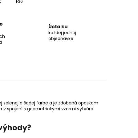
:
F36
o
Úcta ku
každej jednej
ch
objednávke
a
j zelenej a šedej farbe a je zdobená opaskom
v spojení s geometrickými vzormi vytvára
 výhody?