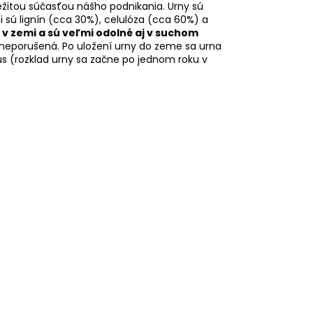
žitou súčasťou nášho podnikania. Urny sú
i sú lignín (cca 30%), celulóza (cca 60%) a
 v zemi a sú veľmi odolné aj v suchom
í neporušená. Po uložení urny do zeme sa urna
us (rozklad urny sa začne po jednom roku v