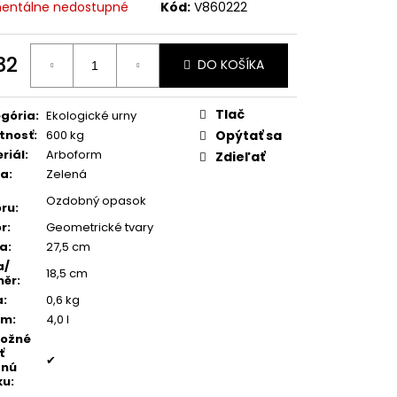
TEŇ MODRÝ ACHÁT
entálne nedostupné
Kód:
V860222
32
DO KOŠÍKA
otková
:
Tlač
gória
:
Ekologické urny
tnosť
:
600 kg
Opýtať sa
riál
:
Arboform
Zdieľať
ba
:
Zelená
Ozdobný opasok
ru
:
r
:
Geometrické tvary
ka
:
27,5 cm
a/
18,5 cm
měr
:
a
:
0,6 kg
em
:
4,0 l
možné
ť
✔
dnú
ku
: