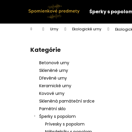
K
Prejsť
na
o
Šperky s popolo
obsah
Späť
Späť
š
do
do
í
Domov
Urny
Ekologické urny
Ekologic
k
obchodu
obchodu
B
o
Kategórie
Preskočiť
č
kategórie
n
Betonové urny
ý
Skleněné urny
p
Dřevěné urny
a
Keramické urny
n
Kovové urny
e
Skleněná památeční srdce
l
Pamětní sklo
Šperky s popolom
Prívesky s popolom
Náhrdelníky s popolom