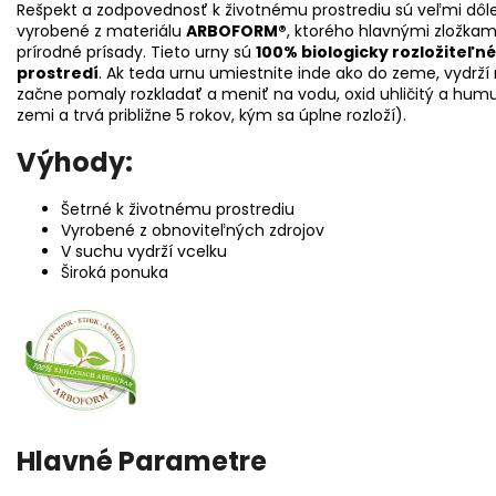
Rešpekt a zodpovednosť k životnému prostrediu sú veľmi dôle
vyrobené z materiálu
ARBOFORM®
, ktorého hlavnými zložkam
prírodné prísady. Tieto urny sú
100% biologicky rozložiteľné
prostredí
. Ak teda urnu umiestnite inde ako do zeme, vydrž
začne pomaly rozkladať a meniť na vodu, oxid uhličitý a hum
zemi a trvá približne 5 rokov, kým sa úplne rozloží).
Výhody:
Šetrné k životnému prostrediu
Vyrobené z obnoviteľných zdrojov
V suchu vydrží vcelku
Široká ponuka
Hlavné Parametre