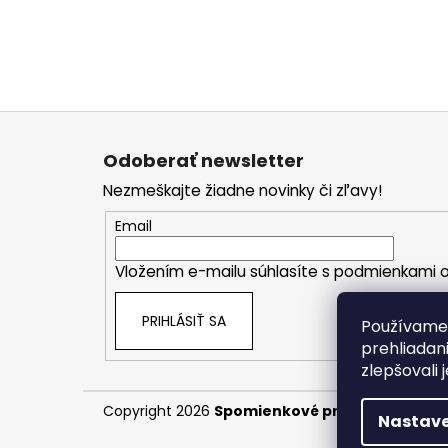
Z
á
Odoberať newsletter
p
Nezmeškajte žiadne novinky či zľavy!
ä
t
Email
i
Vložením e-mailu súhlasíte s
podmienkami o
e
PRIHLÁSIŤ SA
Používame 
prehliadan
zlepšovali 
Copyright 2026
Spomienkové predmety
. Všet
Nastave