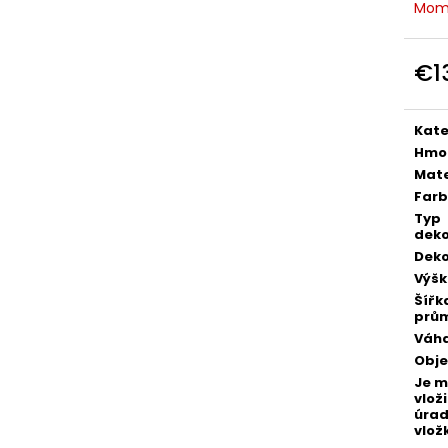
POZLÁTENÝ PRSTEŇ ZELENÝ ACHÁT
POZLÁTENÝ PRS
Mom
€160
€160
€1
Jedn
cena
Kate
Hmo
Mate
Far
Typ
deko
Deko
Výš
Šířk
prů
Váh
Obj
Je 
vloži
úra
vlož