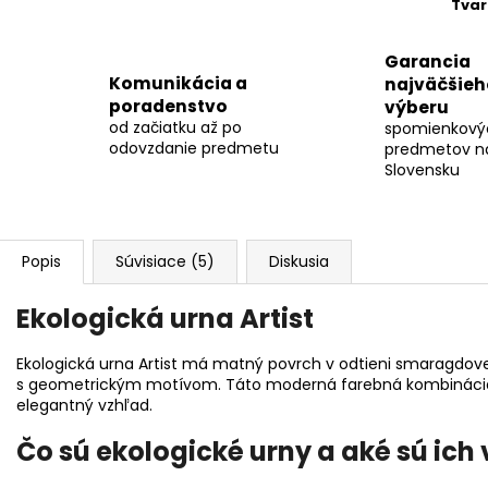
Tvar
Garancia
Komunikácia a
najväčšieh
poradenstvo
výberu
od začiatku až po
spomienkový
odovzdanie predmetu
predmetov n
Slovensku
Popis
Súvisiace (5)
Diskusia
Ekologická urna Artist
Ekologická urna Artist má matný povrch v odtieni smaragdove
s geometrickým motívom. Táto moderná farebná kombinácia 
elegantný vzhľad.
Čo sú ekologické urny a aké sú ich