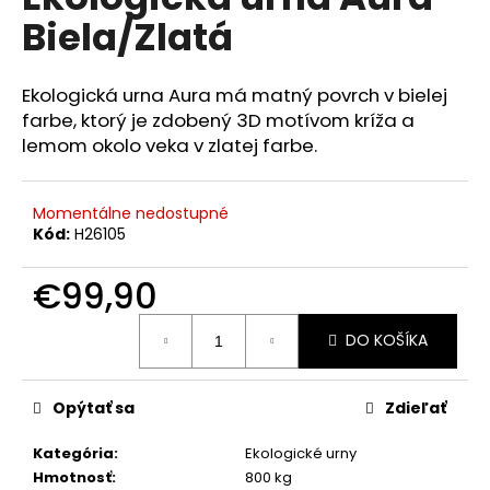
je
á
Biela/Zlatá
0,0
z
j
5
s
hviezdičiek.
Ekologická urna Aura má matný povrch v bielej
ť
farbe, ktorý je zdobený 3D motívom kríža a
?
lemom okolo veka v zlatej farbe.
Momentálne nedostupné
Kód:
H26105
HĽADAŤ
€99,90
Jednotková
DO KOŠÍKA
cena:
O
d
p
Opýtať sa
Zdieľať
o
r
Kategória
:
Ekologické urny
ú
Hmotnosť
:
800 kg