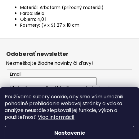
Materiál: Arboform (prírodný materiál)
Farba: Biela
Objem: 4,0 l
Rozmery: (V x Š) 27 x 18 cm
Z
á
Odoberať newsletter
p
Nezmeškajte žiadne novinky či zľavy!
ä
t
Email
i
Vložením e-mailu súhlasíte s
podmienkami
e
ochrany osobných údajov
Používame súbory cookie, aby sme vám umožnili
pohodlné prehliadanie webovej stránky a vďaka
analýze neustále zlepšovali jej funkcie, výkon a
PRIHLÁSIŤ SA
použiteľnosť.
Viac informácií
Nastavenie
Vytvoril Shoptet