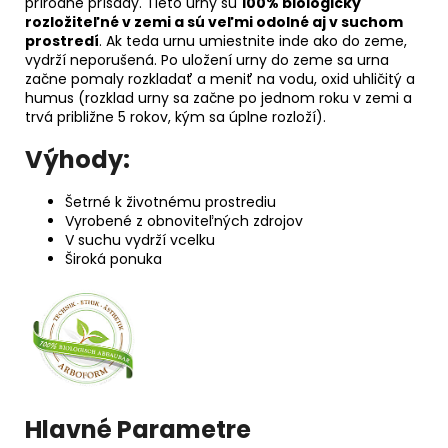
prírodné prísady. Tieto urny sú
100% biologicky
rozložiteľné v zemi a sú veľmi odolné aj v suchom
prostredí
. Ak teda urnu umiestnite inde ako do zeme,
vydrží neporušená. Po uložení urny do zeme sa urna
začne pomaly rozkladať a meniť na vodu, oxid uhličitý a
humus (rozklad urny sa začne po jednom roku v zemi a
trvá približne 5 rokov, kým sa úplne rozloží).
Výhody:
Šetrné k životnému prostrediu
Vyrobené z obnoviteľných zdrojov
V suchu vydrží vcelku
Široká ponuka
Hlavné Parametre