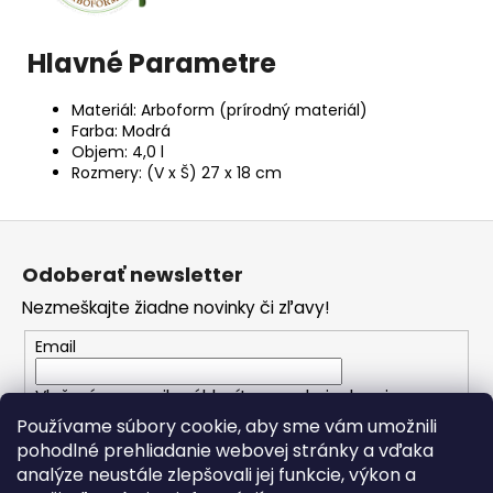
Hlavné Parametre
Materiál: Arboform (prírodný materiál)
Farba: Modrá
Objem: 4,0 l
Rozmery: (V x Š) 27 x 18 cm
Z
á
Odoberať newsletter
p
Nezmeškajte žiadne novinky či zľavy!
ä
t
Email
i
Vložením e-mailu súhlasíte s
podmienkami
e
ochrany osobných údajov
Používame súbory cookie, aby sme vám umožnili
pohodlné prehliadanie webovej stránky a vďaka
analýze neustále zlepšovali jej funkcie, výkon a
PRIHLÁSIŤ SA