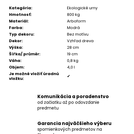
č
a
Kategória
:
Ekologické urny
m
Hmotnosť
:
800 kg
e
Materiál
:
Arboform
Farba
:
Modrá
Typ dekoru
:
Bez motívu
POZLÁTENÝ
Dekor
:
Vzhľad dreva
PRSTEŇ
Výška
:
28 cm
ZELENÝ
ACHÁT
Šířka/ průměr
:
19 cm
Váha
:
0,8 kg
€160
Objem
:
4,0 l
Je možné vložiť úradnú
✔
vložku
:
Komunikácia a poradenstvo
od začiatku až po odovzdanie
predmetu
Garancia najväčšieho výberu
spomienkových predmetov na