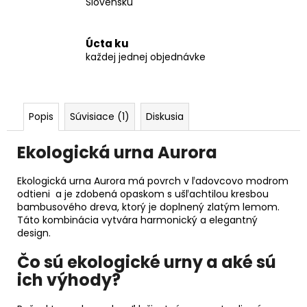
Slovensku
Úcta ku
každej jednej objednávke
Popis
Súvisiace (1)
Diskusia
Ekologická urna Aurora
Ekologická urna Aurora má povrch v ľadovcovo modrom
odtieni a je zdobená opaskom s ušľachtilou kresbou
bambusového dreva, ktorý je doplnený zlatým lemom.
Táto kombinácia vytvára harmonický a elegantný
design.
Čo sú ekologické urny a aké sú
ich výhody?