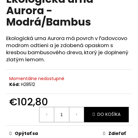
je
á
Aurora -
0,0
z
j
Modrá/Bambus
5
s
hviezdičiek.
ť
Ekologická urna Aurora má povrch v ľadovcovo
?
modrom odtieni a je zdobená opaskom s
kresbou bambusového dreva, ktorý je doplnený
zlatým lemom.
HĽADAŤ
Momentálne nedostupné
Kód:
H28512
O
€102,80
d
Jednotková
p
DO KOŠÍKA
cena:
o
r
ú
Opýtať sa
Zdieľať