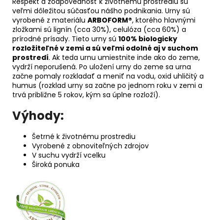
Rešpekt a zodpovednosť k životnému prostrediu sú
veľmi dôležitou súčasťou nášho podnikania. Urny sú
vyrobené z materiálu
ARBOFORM®
, ktorého hlavnými
zložkami sú lignín (cca 30%), celulóza (cca 60%) a
prírodné prísady. Tieto urny sú
100% biologicky
rozložiteľné v zemi a sú veľmi odolné aj v suchom
prostredí
. Ak teda urnu umiestnite inde ako do zeme,
vydrží neporušená. Po uložení urny do zeme sa urna
začne pomaly rozkladať a meniť na vodu, oxid uhličitý a
humus (rozklad urny sa začne po jednom roku v zemi a
trvá približne 5 rokov, kým sa úplne rozloží).
Výhody:
Šetrné k životnému prostrediu
Vyrobené z obnoviteľných zdrojov
V suchu vydrží vcelku
Široká ponuka