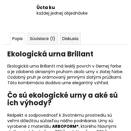
Úcta ku
každej jednej objednávke
Popis
Súvisiace (1)
Diskusia
Ekologická urna Brillant
Ekologická urna Brillantt má lesklý povrch v čiernej farbe
a je zdobená okrasným pruhom okolo urny v zlatej farbe.
Ozdobný pruh je orámovaný jemnými zlatými prúžkami.
Táto kombimácia dodáva urne elegantný vzhľad.
Čo sú ekologické urny a aké sú
ich výhody?
Rešpekt a zodpovednosť k životnému prostrediu sú
veľmi dôležitou súčasťou nášho podnikania. Urny sú
vyrobené z materiálu
ARBOFORM®
, ktorého hlavnými