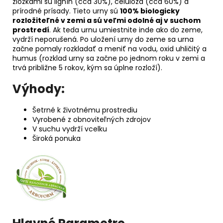
zložkami sú lignín (cca 30%), celulóza (cca 60%) a
prírodné prísady. Tieto urny sú
100% biologicky
rozložiteľné v zemi a sú veľmi odolné aj v suchom
prostredí
. Ak teda urnu umiestnite inde ako do zeme,
vydrží neporušená. Po uložení urny do zeme sa urna
začne pomaly rozkladať a meniť na vodu, oxid uhličitý a
humus (rozklad urny sa začne po jednom roku v zemi a
trvá približne 5 rokov, kým sa úplne rozloží).
Výhody:
Šetrné k životnému prostrediu
Vyrobené z obnoviteľných zdrojov
V suchu vydrží vcelku
Široká ponuka