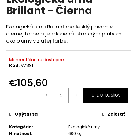
je
á
Brillant - Čierna
0,0
z
j
5
s
hviezdičiek.
Ekologická urna Brillant má lesklý povrch v
ť
čiernej farbe a je zdobená okrasným pruhom
?
okolo urny v zlatej farbe.
Momentálne nedostupné
Kód:
V7891
HĽADAŤ
€105,60
Jednotková
DO KOŠÍKA
cena:
O
d
p
Opýtať sa
Zdieľať
o
r
Kategória
:
Ekologické urny
ú
Hmotnosť
:
600 kg