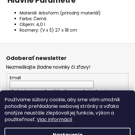
Hlavné Parametre
Materiál: Arboform (prírodný materiál)
Farba: Černá
Objem: 4,0 l
Rozmery: (V x Š) 27 x 18 cm
Z
á
Odoberať newsletter
p
Nezmeškajte žiadne novinky či zľavy!
ä
t
Email
i
Vložením e-mailu súhlasíte s
podmienkami
e
ochrany osobných údajov
Používame súbory cookie, aby sme vám umožnili
pohodlné prehliadanie webovej stránky a vďaka
analýze neustále zlepšovali jej funkcie, výkon a
PRIHLÁSIŤ SA
použiteľnosť.
Viac informácií
Nastavenie