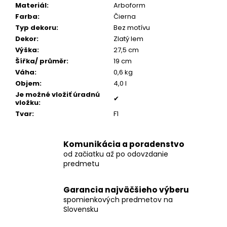
č
Materiál
:
Arboform
a
Farba
:
Čierna
m
Typ dekoru
:
Bez motívu
e
Dekor
:
Zlatý lem
Výška
:
27,5 cm
Šířka/ průměr
:
19 cm
POZLÁTENÝ
Váha
:
0,6 kg
PRSTEŇ
MODRÝ
Objem
:
4,0 l
ACHÁT
Je možné vložiť úradnú
✔
vložku
:
€160
Tvar
:
F1
Komunikácia a poradenstvo
od začiatku až po odovzdanie
predmetu
Garancia najväčšieho výberu
spomienkových predmetov na
Slovensku