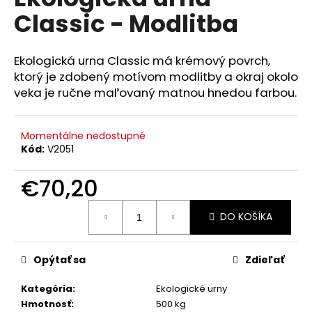
je
á
Classic - Modlitba
0,0
z
j
5
s
hviezdičiek.
Ekologická urna Classic má krémový povrch,
ť
ktorý je zdobený motívom modlitby a okraj okolo
?
veka je ručne maľovaný matnou hnedou farbou.
Momentálne nedostupné
Kód:
V2051
HĽADAŤ
€70,20
Jednotková
DO KOŠÍKA
cena:
O
d
p
Opýtať sa
Zdieľať
o
r
Kategória
:
Ekologické urny
ú
Hmotnosť
:
500 kg