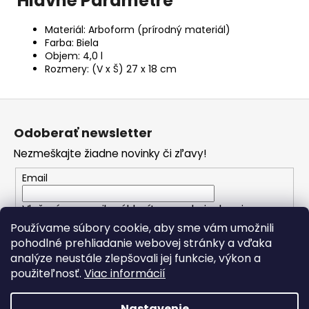
Hlavné Parametre
Materiál: Arboform (prírodný materiál)
Farba: Biela
Objem: 4,0 l
Rozmery: (V x Š) 27 x 18 cm
Z
á
Odoberať newsletter
p
Nezmeškajte žiadne novinky či zľavy!
ä
t
Email
i
Vložením e-mailu súhlasíte s
podmienkami
e
ochrany osobných údajov
Používame súbory cookie, aby sme vám umožnili
pohodlné prehliadanie webovej stránky a vďaka
analýze neustále zlepšovali jej funkcie, výkon a
PRIHLÁSIŤ SA
použiteľnosť.
Viac informácií
Nastavenie