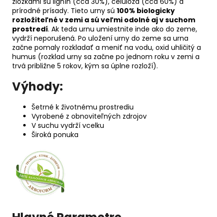
zložkami sú lignín (cca 30%), celulóza (cca 60%) a
prírodné prísady. Tieto urny sú
100% biologicky
rozložiteľné v zemi a sú veľmi odolné aj v suchom
prostredí
. Ak teda urnu umiestnite inde ako do zeme,
vydrží neporušená. Po uložení urny do zeme sa urna
začne pomaly rozkladať a meniť na vodu, oxid uhličitý a
humus (rozklad urny sa začne po jednom roku v zemi a
trvá približne 5 rokov, kým sa úplne rozloží).
Výhody:
Šetrné k životnému prostrediu
Vyrobené z obnoviteľných zdrojov
V suchu vydrží vcelku
Široká ponuka