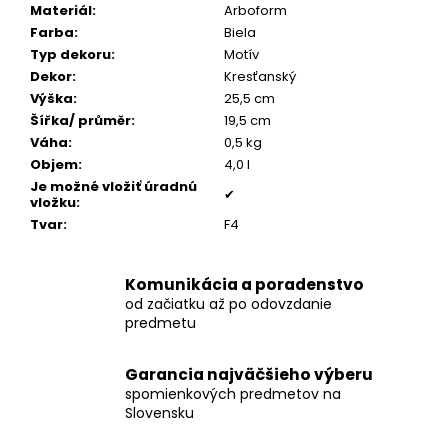
č
Materiál
:
Arboform
a
Farba
:
Biela
m
Typ dekoru
:
Motív
e
Dekor
:
Kresťanský
Výška
:
25,5 cm
Šířka/ průměr
:
19,5 cm
PÁNSKY
Váha
:
0,5 kg
TOMMY
ŠNÚROVÝ
Objem
:
4,0 l
NÁRAMOK
Je možné vložiť úradnú
✔
vložku
:
€160
Tvar
:
F4
Komunikácia a poradenstvo
od začiatku až po odovzdanie
predmetu
Garancia najväčšieho výberu
spomienkových predmetov na
Slovensku