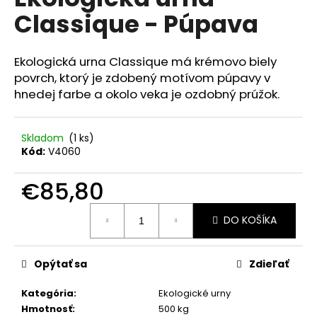
je
á
Classique - Púpava
0,0
z
j
5
s
hviezdičiek.
Ekologická urna Classique má krémovo biely
ť
povrch, ktorý je zdobený motívom púpavy v
?
hnedej farbe a okolo veka je ozdobný prúžok.
Skladom
(1 ks)
Kód:
V4060
HĽADAŤ
€85,80
Jednotková
DO KOŠÍKA
cena:
O
d
p
Opýtať sa
Zdieľať
o
r
Kategória
:
Ekologické urny
ú
Hmotnosť
:
500 kg