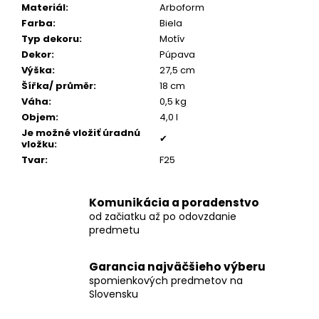
č
Materiál
:
Arboform
a
Farba
:
Biela
m
Typ dekoru
:
Motív
e
Dekor
:
Púpava
Výška
:
27,5 cm
Šířka/ průměr
:
18 cm
PÁNSKY
Váha
:
0,5 kg
TOMMY
ŠNÚROVÝ
Objem
:
4,0 l
NÁRAMOK
Je možné vložiť úradnú
✔
vložku
:
€160
Tvar
:
F25
Komunikácia a poradenstvo
od začiatku až po odovzdanie
predmetu
Garancia najväčšieho výberu
spomienkových predmetov na
Slovensku