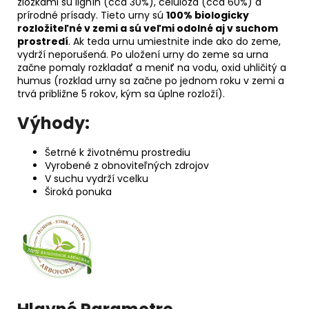
zložkami sú lignín (cca 30%), celulóza (cca 60%) a
prírodné prísady. Tieto urny sú
100% biologicky
rozložiteľné v zemi a sú veľmi odolné aj v suchom
prostredí
. Ak teda urnu umiestnite inde ako do zeme,
vydrží neporušená. Po uložení urny do zeme sa urna
začne pomaly rozkladať a meniť na vodu, oxid uhličitý a
humus (rozklad urny sa začne po jednom roku v zemi a
trvá približne 5 rokov, kým sa úplne rozloží).
Výhody:
Šetrné k životnému prostrediu
Vyrobené z obnoviteľných zdrojov
V suchu vydrží vcelku
Široká ponuka