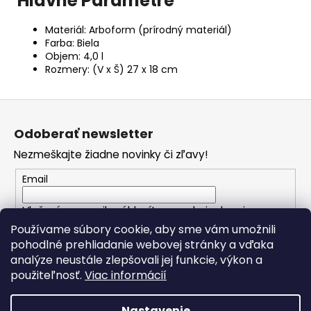
Hlavné Parametre
Materiál: Arboform (prírodný materiál)
Farba: Biela
Objem: 4,0 l
Rozmery: (V x Š) 27 x 18 cm
Z
á
Odoberať newsletter
p
Nezmeškajte žiadne novinky či zľavy!
ä
t
Email
i
Vložením e-mailu súhlasíte s
podmienkami
e
ochrany osobných údajov
Používame súbory cookie, aby sme vám umožnili
pohodlné prehliadanie webovej stránky a vďaka
analýze neustále zlepšovali jej funkcie, výkon a
PRIHLÁSIŤ SA
použiteľnosť.
Viac informácií
Nastavenie