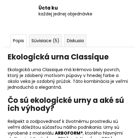
Úcta ku
každej jednej objednávke
Popis
Súvisiace (5)
Diskusia
Ekologická urna Classique
Ekologická urna Classique má krémovo biely povrch,
ktorý je zdobený motívom púpavy v hnedej farbe a
okolo veka je ozdobný prúžok. Táto kombinácia je veľmi
jednoduchá a elegantná.
Čo sú ekologické urny a aké sú
ich výhody?
Rešpekt a zodpovednosť k životnému prostrediu sú
veľmi dôležitou súčasťou nášho podnikania. Urny sú
vyrobené z materiálu
ARBOFORM®
, ktorého hlavnými