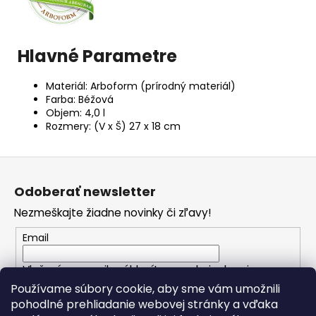
Hlavné Parametre
Materiál: Arboform (prírodný materiál)
Farba: Béžová
Objem: 4,0 l
Rozmery: (V x Š) 27 x 18 cm
Z
á
Odoberať newsletter
p
Nezmeškajte žiadne novinky či zľavy!
ä
t
Email
i
Vložením e-mailu súhlasíte s
podmienkami
e
ochrany osobných údajov
Používame súbory cookie, aby sme vám umožnili
pohodlné prehliadanie webovej stránky a vďaka