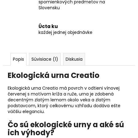
spomienkových predmetov na
Slovensku
Úcta ku
každej jednej objednávke
Popis
Súvisiace (1)
Diskusia
Ekologická urna Creatio
Ekologická urna Creatio má povrch v odtieni vínovej
červenej s motívom kríža a ruže, urna je zdobená
decentným zlatým lemom okolo veka a zlatým
podstavcom, ktorý celkovému vzhľadu dodáva ešte
väčšiu eleganciu.
Čo sú ekologické urny a aké sú
ich výhody?