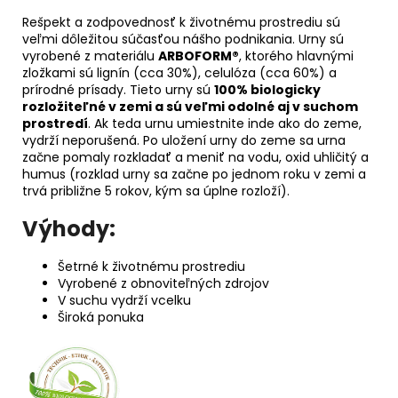
Rešpekt a zodpovednosť k životnému prostrediu sú
veľmi dôležitou súčasťou nášho podnikania. Urny sú
vyrobené z materiálu
ARBOFORM®
, ktorého hlavnými
zložkami sú lignín (cca 30%), celulóza (cca 60%) a
prírodné prísady. Tieto urny sú
100% biologicky
rozložiteľné v zemi a sú veľmi odolné aj v suchom
prostredí
. Ak teda urnu umiestnite inde ako do zeme,
vydrží neporušená. Po uložení urny do zeme sa urna
začne pomaly rozkladať a meniť na vodu, oxid uhličitý a
humus (rozklad urny sa začne po jednom roku v zemi a
trvá približne 5 rokov, kým sa úplne rozloží).
Výhody:
Šetrné k životnému prostrediu
Vyrobené z obnoviteľných zdrojov
V suchu vydrží vcelku
Široká ponuka