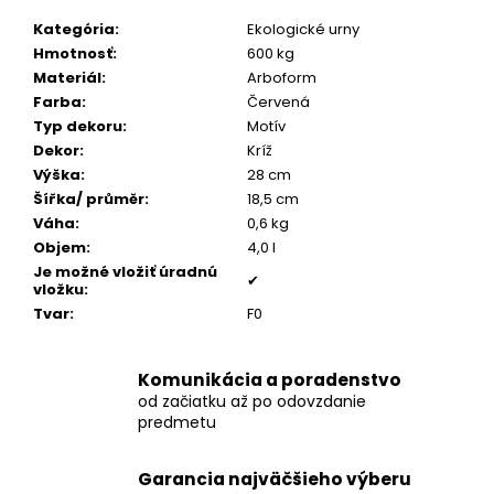
č
a
Kategória
:
Ekologické urny
m
Hmotnosť
:
600 kg
e
Materiál
:
Arboform
Farba
:
Červená
Typ dekoru
:
Motív
STROM
Dekor
:
Kríž
ŽIVOTA
Výška
:
28 cm
MEDAILÓNIK
S
Šířka/ průměr
:
18,5 cm
POPOLOM
Váha
:
0,6 kg
€199
Objem
:
4,0 l
Je možné vložiť úradnú
✔
vložku
:
Tvar
:
F0
Komunikácia a poradenstvo
od začiatku až po odovzdanie
predmetu
Garancia najväčšieho výberu