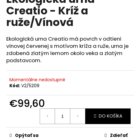
je
á
Creatio - Kríž a
0,0
z
j
ruže/Vínová
5
s
hviezdičiek.
ť
Ekologická urna Creatio má povrch v odtieni
?
vínovej červenej s motívom kríža a ruže, urna je
zdobená zlatým lemom okolo veka a zlatým
podstavcom.
HĽADAŤ
Momentálne nedostupné
Kód:
V2/5209
O
€99,60
d
Jednotková
p
DO KOŠÍKA
cena:
o
r
ú
Opýtať sa
Zdieľať