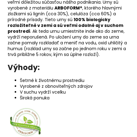
veľmi dôležitou súčasťou nášho podnikania. Urny sú
vyrobené z materiálu
ARBOFORM®
, ktorého hlavnými
zložkami sú lignín (cca 30%), celulóza (cca 60%) a
prírodné prísady. Tieto urny sú
100% biologicky
rozložiteľné v zemi a sú veľmi odolné aj v suchom
prostredí
. Ak teda urnu umiestnite inde ako do zeme,
vydrží neporušená. Po uložení urny do zeme sa urna
začne pomaly rozkladať a meniť na vodu, oxid uhličitý a
humus (rozklad urny sa začne po jednom roku v zemi a
trvá približne 5 rokov, kým sa úplne rozloží).
Výhody:
Šetrné k životnému prostrediu
Vyrobené z obnoviteľných zdrojov
V suchu vydrží vcelku
Široká ponuka