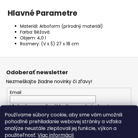
Hlavné Parametre
Materiál: Arboform (prírodný materiál)
Farba: Béžová
Objem: 4,0 l
Rozmery: (V x Š) 27 x 18 cm
Z
á
Odoberať newsletter
p
Nezmeškajte žiadne novinky či zľavy!
ä
t
Email
i
Vložením e-mailu súhlasíte s
podmienkami
e
ochrany osobných údajov
Používame súbory cookie, aby sme vám umožnili
pohodlné prehliadanie webovej stránky a vďaka
analýze neustále zlepšovali jej funkcie, výkon a
PRIHLÁSIŤ SA
použiteľnosť.
Viac informácií