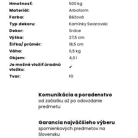
č
Hmotnosť
:
500 kg
a
Materiál
:
Arboform
m
Farba
:
Béžová
e
Typ dekoru
:
Kamínky Swarovski
Dekor
:
Srdce
Výška
:
27,5 cm
POZLÁTENÝ
PRSTEŇ
Šířka/ průměr
:
18,5 cm
ZELENÝ
Váha
:
0,5 kg
ACHÁT
Objem
:
4,0 l
€160
Je možné vložiť úradnú
✔
vložku
:
Tvar
:
F0
Komunikácia a poradenstvo
od začiatku až po odovzdanie
predmetu
Garancia najväčšieho výberu
spomienkových predmetov na
Slovensku