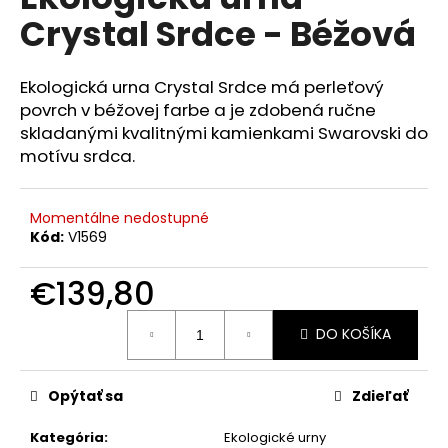
je
á
Crystal Srdce - Béžová
0,0
z
j
5
s
hviezdičiek.
Ekologická urna Crystal Srdce má perleťový
ť
povrch v béžovej farbe a je zdobená ručne
?
skladanými kvalitnými kamienkami Swarovski do
motívu srdca.
Momentálne nedostupné
HĽADAŤ
Kód:
V1569
€139,80
O
Jednotková
DO KOŠÍKA
cena:
d
p
o
Opýtať sa
Zdieľať
r
ú
Kategória
:
Ekologické urny