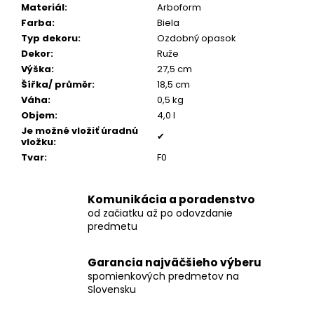
č
Materiál
:
Arboform
a
Farba
:
Biela
m
Typ dekoru
:
Ozdobný opasok
e
Dekor
:
Ruže
Výška
:
27,5 cm
Šířka/ průměr
:
18,5 cm
POZLÁTENÝ
Váha
:
0,5 kg
PRSTEŇ
PERLEŤ
Objem
:
4,0 l
Je možné vložiť úradnú
€160
✔
vložku
:
Tvar
:
F0
Komunikácia a poradenstvo
od začiatku až po odovzdanie
predmetu
Garancia najväčšieho výberu
spomienkových predmetov na
Slovensku