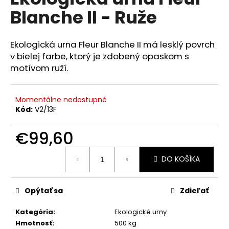
je
á
Blanche II - Ruže
0,0
z
j
5
s
hviezdičiek.
Ekologická urna Fleur Blanche II má lesklý povrch
ť
v bielej farbe, ktorý je zdobený opaskom s
?
motívom ruží.
Momentálne nedostupné
Kód:
V2/13F
HĽADAŤ
€99,60
Jednotková
DO KOŠÍKA
cena:
O
d
p
Opýtať sa
Zdieľať
o
r
Kategória
:
Ekologické urny
ú
Hmotnosť
:
500 kg