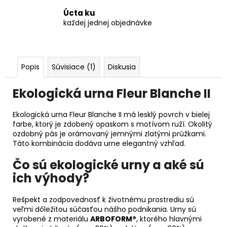
Úcta ku
každej jednej objednávke
Popis
Súvisiace (1)
Diskusia
Ekologická urna Fleur Blanche II
Ekologická urna Fleur Blanche II má lesklý povrch v bielej
farbe, ktorý je zdobený opaskom s motívom ruží. Okolitý
ozdobný pás je orámovaný jemnými zlatými prúžkami.
Táto kombinácia dodáva urne elegantný vzhľad.
Čo sú ekologické urny a aké sú
ich výhody?
Rešpekt a zodpovednosť k životnému prostrediu sú
veľmi dôležitou súčasťou nášho podnikania. Urny sú
vyrobené z materiálu
ARBOFORM®
, ktorého hlavnými