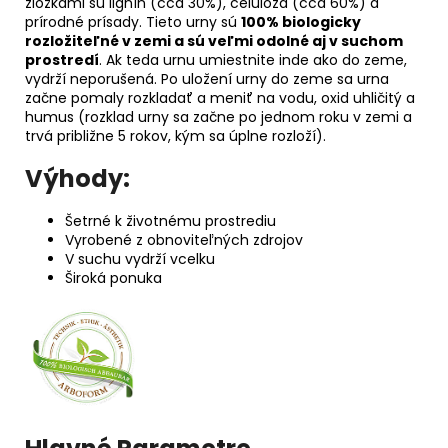
zložkami sú lignín (cca 30%), celulóza (cca 60%) a
prírodné prísady. Tieto urny sú
100% biologicky
rozložiteľné v zemi a sú veľmi odolné aj v suchom
prostredí
. Ak teda urnu umiestnite inde ako do zeme,
vydrží neporušená. Po uložení urny do zeme sa urna
začne pomaly rozkladať a meniť na vodu, oxid uhličitý a
humus (rozklad urny sa začne po jednom roku v zemi a
trvá približne 5 rokov, kým sa úplne rozloží).
Výhody:
Šetrné k životnému prostrediu
Vyrobené z obnoviteľných zdrojov
V suchu vydrží vcelku
Široká ponuka