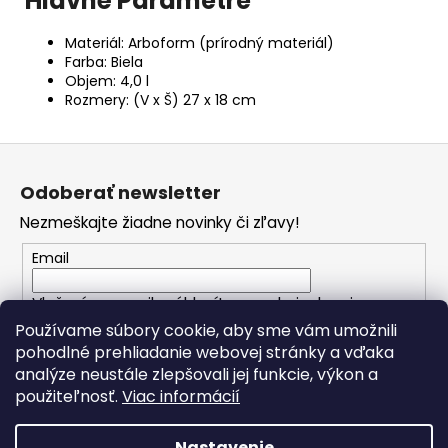
Hlavné Parametre
Materiál: Arboform (prírodný materiál)
Farba: Biela
Objem: 4,0 l
Rozmery: (V x Š) 27 x 18 cm
Z
á
Odoberať newsletter
p
Nezmeškajte žiadne novinky či zľavy!
ä
t
Email
i
Vložením e-mailu súhlasíte s
podmienkami
e
ochrany osobných údajov
Používame súbory cookie, aby sme vám umožnili
pohodlné prehliadanie webovej stránky a vďaka
analýze neustále zlepšovali jej funkcie, výkon a
PRIHLÁSIŤ SA
použiteľnosť.
Viac informácií
Nastavenie