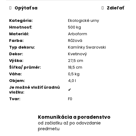
č
cena:
a
Opýtať sa
Zdieľať
m
e
Kategória
:
Ekologické urny
Hmotnosť
:
500 kg
Materiál
:
Arboform
PÁNSKY
Farba
:
Růžová
COGNAC
Typ dekoru
:
Kamínky Swarovski
NÁRAMOK,
BRÚSENÁ
Dekor
:
Kvetinový
KOŽA
Výška
:
27,5 cm
€160
Šířka/ průměr
:
18,5 cm
Váha
:
0,5 kg
Objem
:
4,0 l
Je možné vložiť úradnú
✔
vložku
:
Tvar
:
F0
Komunikácia a poradenstvo
od začiatku až po odovzdanie
predmetu