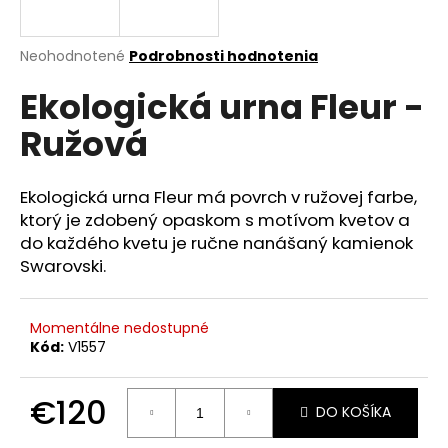
á
j
Priemerné
Neohodnotené
Podrobnosti hodnotenia
s
hodnotenie
Ekologická urna Fleur -
produktu
ť
je
?
Ružová
0,0
z
5
hviezdičiek.
Ekologická urna Fleur má povrch v ružovej farbe,
ktorý je zdobený opaskom s motívom kvetov a
HĽADAŤ
do každého kvetu je ručne nanášaný kamienok
Swarovski.
O
Momentálne nedostupné
d
Kód:
V1557
p
o
€120
r
DO KOŠÍKA
ú
Jednotková