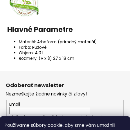
Hlavné Parametre
Materiál: Arboform (prírodný materiál)
Farba: Ružové
Objem: 4,0 l
Rozmery: (V x Š) 27 x 18 cm
Z
á
Odoberať newsletter
p
Nezmeškajte žiadne novinky či zľavy!
ä
t
Email
i
Vložením e-mailu súhlasíte s
podmienkami
e
ochrany osobných údajov
Používame súbory cookie, aby sme vám umožnili