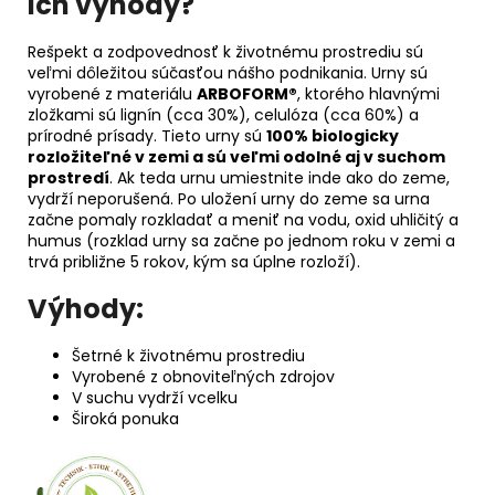
ich výhody?
Rešpekt a zodpovednosť k životnému prostrediu sú
veľmi dôležitou súčasťou nášho podnikania. Urny sú
vyrobené z materiálu
ARBOFORM®
, ktorého hlavnými
zložkami sú lignín (cca 30%), celulóza (cca 60%) a
prírodné prísady. Tieto urny sú
100% biologicky
rozložiteľné v zemi a sú veľmi odolné aj v suchom
prostredí
. Ak teda urnu umiestnite inde ako do zeme,
vydrží neporušená. Po uložení urny do zeme sa urna
začne pomaly rozkladať a meniť na vodu, oxid uhličitý a
humus (rozklad urny sa začne po jednom roku v zemi a
trvá približne 5 rokov, kým sa úplne rozloží).
Výhody:
Šetrné k životnému prostrediu
Vyrobené z obnoviteľných zdrojov
V suchu vydrží vcelku
Široká ponuka