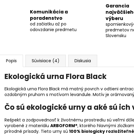
Garancia
Komunikácia a
najväčšieh
poradenstvo
výberu
od začiatku až po
spomienkový
odovzdanie predmetu
predmetov n
Slovensku
Popis
Súvisiace (4)
Diskusia
Ekologická urna Flora Black
Ekologická urna Flora Black má matný povrch v odtieni antrac
ozdobným pruhom s motívom levandule. Motív je orámovaný
Čo sú ekologické urny a aké sú ich
Rešpekt a zodpovednosť k životnému prostrediu sú veľmi dôle
vyrobené z materiálu
ARBOFORM®
, ktorého hlavnými zložkam
prírodné prísady. Tieto urny sú
100% biologicky rozložiteľné