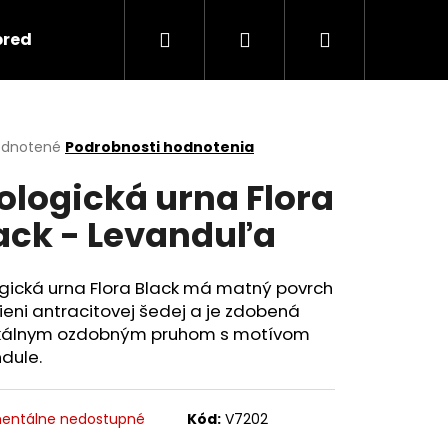
Hľadať
Prihlásenie
Nákupný
predmety
Keramika
Ako objednať spomi
košík
erné
dnotené
Podrobnosti hodnotenia
tenie
ologická urna Flora
ktu
ack - Levanduľa
ičiek.
gická urna Flora Black má matný povrch
ieni antracitovej šedej a je zdobená
ikálnym ozdobným pruhom s motívom
dule.
Nasledujúce
entálne nedostupné
Kód:
V7202