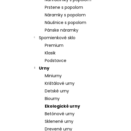
POZLÁTENÝ PRSTEŇ PERLEŤ
Prstene s popolom
€160
Náramky s popolom
Náušnice s popolom
Pánske náramky
Spomienkové sklo
Premium
Klasik
Podstavce
Urny
Miniurny
Krištálové urny
Detské urny
Biourny
Ekologické urny
Betónové urny
Sklenené urny
Drevené urny