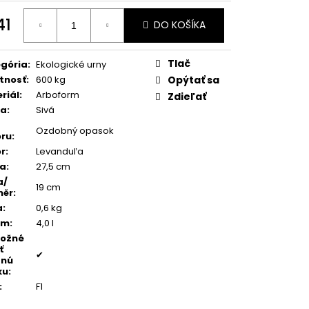
TEŇ MODRÝ ACHÁT
41
DO KOŠÍKA
otková
:
Tlač
gória
:
Ekologické urny
tnosť
:
600 kg
Opýtať sa
riál
:
Arboform
Zdieľať
ba
:
Sivá
Ozdobný opasok
ru
:
r
:
Levanduľa
ka
:
27,5 cm
a/
19 cm
měr
:
a
:
0,6 kg
em
:
4,0 l
možné
ť
✔
dnú
ku
:
:
F1