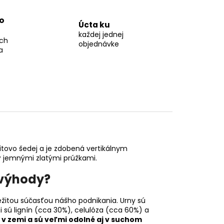
o
Úcta ku
každej jednej
ch
objednávke
a
itovo šedej a je zdobená vertikálnym
 jemnými zlatými prúžkami.
 výhody?
žitou súčasťou nášho podnikania. Urny sú
i sú lignín (cca 30%), celulóza (cca 60%) a
 v zemi a sú veľmi odolné aj v suchom