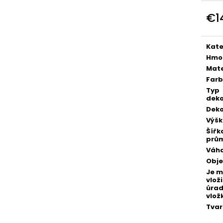
POZLÁTENÝ PRSTEŇ ZELENÝ ACHÁT
POZLÁTENÝ PRS
€1
€160
€160
Jedn
cena
Kate
Hmo
Mate
Far
Typ
deko
Deko
Výš
Šířk
prů
Váh
Obj
Je 
vloži
úra
vlož
Tvar