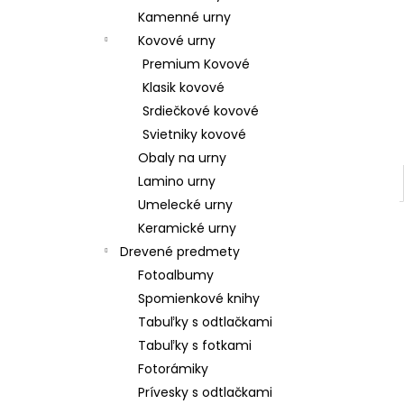
Kamenné urny
Kovové urny
Premium Kovové
Klasik kovové
Srdiečkové kovové
Svietniky kovové
Obaly na urny
Lamino urny
Umelecké urny
Keramické urny
Drevené predmety
Fotoalbumy
Spomienkové knihy
Tabuľky s odtlačkami
Tabuľky s fotkami
Fotorámiky
Prívesky s odtlačkami