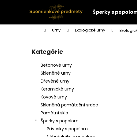
K
Prejsť
na
o
Šperky s popolo
obsah
Späť
Späť
š
do
do
í
Domov
Urny
Ekologické urny
Ekologic
k
obchodu
obchodu
B
o
Kategórie
Preskočiť
č
kategórie
n
Betonové urny
ý
Skleněné urny
p
Dřevěné urny
a
Keramické urny
n
Kovové urny
e
Skleněná památeční srdce
l
Pamětní sklo
Šperky s popolom
Prívesky s popolom
Náhrdelníky s popolom