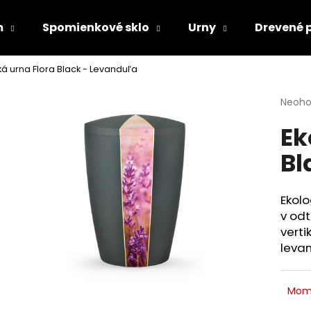
m
Spomienkové sklo
Urny
Drevené 
ká urna Flora Black - Levanduľa
Čo potrebujete nájsť?
Priem
Neoho
hodno
Ek
produ
HĽADAŤ
je
Bl
0,0
z
5
Odporúčame
hviezd
Ekolo
v odt
vert
levan
Mom