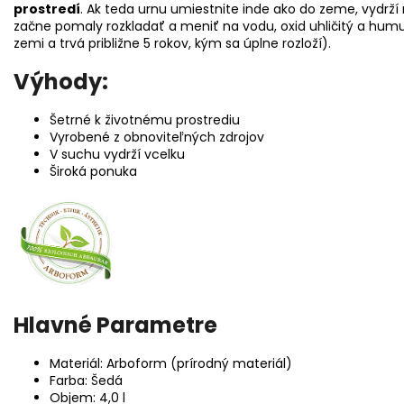
prostredí
. Ak teda urnu umiestnite inde ako do zeme, vydrž
začne pomaly rozkladať a meniť na vodu, oxid uhličitý a hum
zemi a trvá približne 5 rokov, kým sa úplne rozloží).
Výhody:
Šetrné k životnému prostrediu
Vyrobené z obnoviteľných zdrojov
V suchu vydrží vcelku
Široká ponuka
Hlavné Parametre
Materiál: Arboform (prírodný materiál)
Farba: Šedá
Objem: 4,0 l