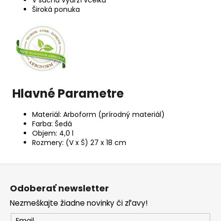
V suchu vydrží vcelku
Široká ponuka
Hlavné Parametre
Materiál: Arboform (prírodný materiál)
Farba: Šedá
Objem: 4,0 l
Rozmery: (V x Š) 27 x 18 cm
Z
á
Odoberať newsletter
p
Nezmeškajte žiadne novinky či zľavy!
ä
Email