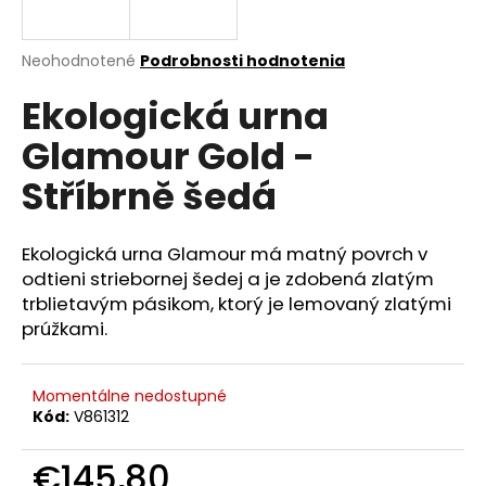
á
j
Priemerné
Neohodnotené
Podrobnosti hodnotenia
s
hodnotenie
Ekologická urna
produktu
ť
je
?
Glamour Gold -
0,0
z
Stříbrně šedá
5
hviezdičiek.
Ekologická urna Glamour má matný povrch v
HĽADAŤ
odtieni striebornej šedej a je zdobená zlatým
trblietavým pásikom, ktorý je lemovaný zlatými
prúžkami.
O
d
p
Momentálne nedostupné
o
Kód:
V861312
r
ú
€145,80