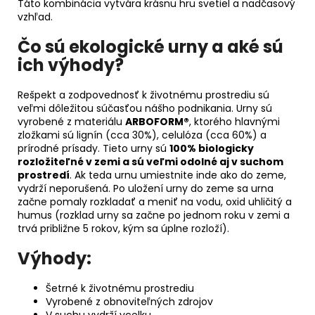
Táto kombinácia vytvára krásnu hru svetiel a nadčasový
vzhľad.
Čo sú ekologické urny a aké sú
ich výhody?
Rešpekt a zodpovednosť k životnému prostrediu sú
veľmi dôležitou súčasťou nášho podnikania. Urny sú
vyrobené z materiálu
ARBOFORM®
, ktorého hlavnými
zložkami sú lignín (cca 30%), celulóza (cca 60%) a
prírodné prísady. Tieto urny sú
100% biologicky
rozložiteľné v zemi a sú veľmi odolné aj v suchom
prostredí
. Ak teda urnu umiestnite inde ako do zeme,
vydrží neporušená. Po uložení urny do zeme sa urna
začne pomaly rozkladať a meniť na vodu, oxid uhličitý a
humus (rozklad urny sa začne po jednom roku v zemi a
trvá približne 5 rokov, kým sa úplne rozloží).
Výhody:
Šetrné k životnému prostrediu
Vyrobené z obnoviteľných zdrojov