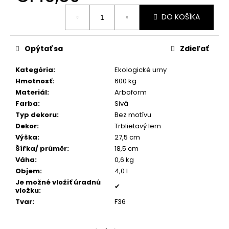
č
Jednotková
a
DO KOŠÍKA
cena:
m
e
Opýtať sa
Zdieľať
PÁNSKY
Kategória
:
Ekologické urny
TOMMY
Hmotnosť
:
600 kg
ŠNÚROVÝ
NÁRAMOK
Materiál
:
Arboform
Farba
:
Sivá
€160
Typ dekoru
:
Bez motívu
Dekor
:
Trblietavý lem
Výška
:
27,5 cm
Šířka/ průměr
:
18,5 cm
Váha
:
0,6 kg
Objem
:
4,0 l
Je možné vložiť úradnú
✔
vložku
:
Tvar
:
F36