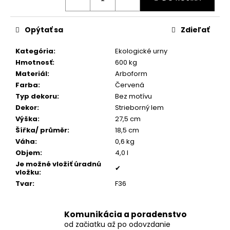
č
a
m
Opýtať sa
Zdieľať
e
Kategória
:
Ekologické urny
Hmotnosť
:
600 kg
STROM
ŽIVOTA
Materiál
:
Arboform
MEDAILÓNIK
Farba
:
Červená
S
Typ dekoru
:
Bez motívu
POPOLOM
Dekor
:
Strieborný lem
€199
Výška
:
27,5 cm
Šířka/ průměr
:
18,5 cm
Váha
:
0,6 kg
Objem
:
4,0 l
Je možné vložiť úradnú
✔
vložku
:
Tvar
:
F36
Komunikácia a poradenstvo
od začiatku až po odovzdanie