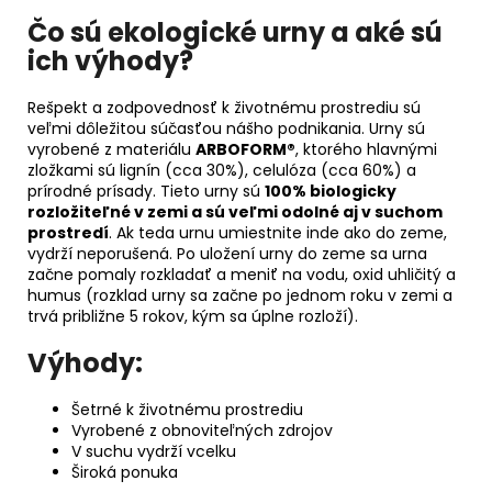
Čo sú ekologické urny a aké sú
ich výhody?
Rešpekt a zodpovednosť k životnému prostrediu sú
veľmi dôležitou súčasťou nášho podnikania. Urny sú
vyrobené z materiálu
ARBOFORM®
, ktorého hlavnými
zložkami sú lignín (cca 30%), celulóza (cca 60%) a
prírodné prísady. Tieto urny sú
100% biologicky
rozložiteľné v zemi a sú veľmi odolné aj v suchom
prostredí
. Ak teda urnu umiestnite inde ako do zeme,
vydrží neporušená. Po uložení urny do zeme sa urna
začne pomaly rozkladať a meniť na vodu, oxid uhličitý a
humus (rozklad urny sa začne po jednom roku v zemi a
trvá približne 5 rokov, kým sa úplne rozloží).
Výhody:
Šetrné k životnému prostrediu
Vyrobené z obnoviteľných zdrojov
V suchu vydrží vcelku
Široká ponuka