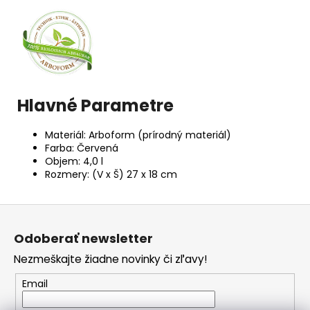
Hlavné Parametre
Materiál: Arboform (prírodný materiál)
Farba: Červená
Objem: 4,0 l
Rozmery: (V x Š) 27 x 18 cm
Z
á
Odoberať newsletter
p
Nezmeškajte žiadne novinky či zľavy!
ä
t
Email
i