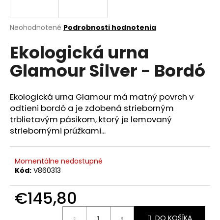
á
j
Priemerné
Neohodnotené
Podrobnosti hodnotenia
s
hodnotenie
Ekologická urna
produktu
ť
je
?
Glamour Silver - Bordó
0,0
z
5
hviezdičiek.
Ekologická urna Glamour má matný povrch v
odtieni bordó a je zdobená strieborným
HĽADAŤ
trblietavým pásikom, ktorý je lemovaný
striebornými prúžkami...
O
Momentálne nedostupné
d
Kód:
V860313
p
o
€145,80
r
ú
Jednotková
DO KOŠÍKA
cena: