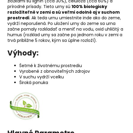
zložkami sú lignín (cca 30%), celulóza (cca 60%) a
prírodné prísady. Tieto urny sú
100% biologicky
rozložiteľné v zemi a sú veľmi odolné aj v suchom
prostredí
. Ak teda urnu umiestnite inde ako do zeme,
vydrží neporušená. Po uložení urny do zeme sa urna
začne pomaly rozkladať a meniť na vodu, oxid uhličitý a
humus (rozklad urny sa začne po jednom roku v zemi a
trvá približne 5 rokov, kým sa úplne rozloží).
Výhody:
Šetrné k životnému prostrediu
Vyrobené z obnoviteľných zdrojov
V suchu vydrží vcelku
Široká ponuka