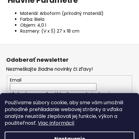
Hlavné Parametre
Materiál: Arboform (prírodný materiál)
Farba: Biela
Objem: 4,0 l
Rozmery: (V x Š) 27 x 18 cm
Z
á
Odoberať newsletter
p
Nezmeškajte žiadne novinky či zľavy!
ä
t
Email
i
Vložením e-mailu súhlasíte s
podmienkami
e
ochrany osobných údajov
Používame súbory cookie, aby sme vám umožnili
pohodlné prehliadanie webovej stránky a vďaka
analýze neustále zlepšovali jej funkcie, výkon a
PRIHLÁSIŤ SA
použiteľnosť.
Viac informácií
Nastavenie