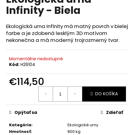
je
á
Infinity - Biela
0,0
z
j
5
s
hviezdičiek.
Ekologická urna Infinity má matný povrch v bielej
ť
farbe a je zdobená lesklým 3D motívom
?
nekonečna a má moderný trojrozmerný tvar.
Momentálne nedostupné
Kód:
H26104
HĽADAŤ
€114,50
Jednotková
DO KOŠÍKA
cena:
O
d
p
Opýtať sa
Zdieľať
o
r
Kategória
:
Ekologické urny
ú
Hmotnosť
:
800 kg