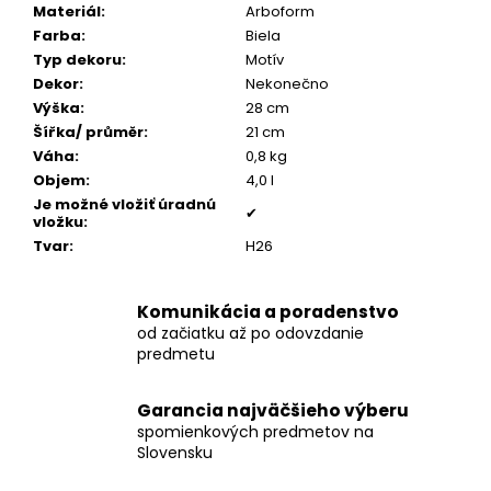
č
Materiál
:
Arboform
a
Farba
:
Biela
m
Typ dekoru
:
Motív
e
Dekor
:
Nekonečno
Výška
:
28 cm
Šířka/ průměr
:
21 cm
OVÁLIK
Váha
:
0,8 kg
SO
ZIRKÓNMI
Objem
:
4,0 l
Je možné vložiť úradnú
€159
✔
vložku
:
Tvar
:
H26
Komunikácia a poradenstvo
od začiatku až po odovzdanie
predmetu
Garancia najväčšieho výberu
spomienkových predmetov na
Slovensku