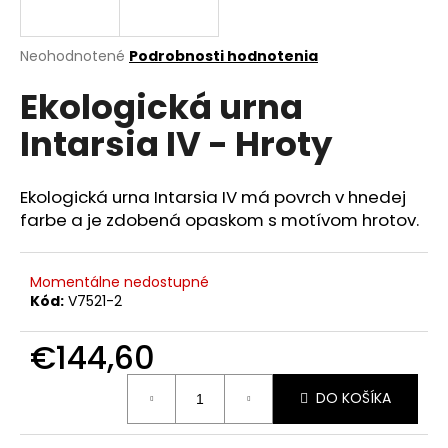
á
j
Priemerné
Neohodnotené
Podrobnosti hodnotenia
s
hodnotenie
Ekologická urna
produktu
ť
je
?
Intarsia IV - Hroty
0,0
z
5
hviezdičiek.
Ekologická urna Intarsia IV má povrch v hnedej
farbe a je zdobená opaskom s motívom hrotov.
HĽADAŤ
Momentálne nedostupné
Kód:
V7521-2
O
d
€144,60
p
o
Jednotková
DO KOŠÍKA
cena:
r
ú