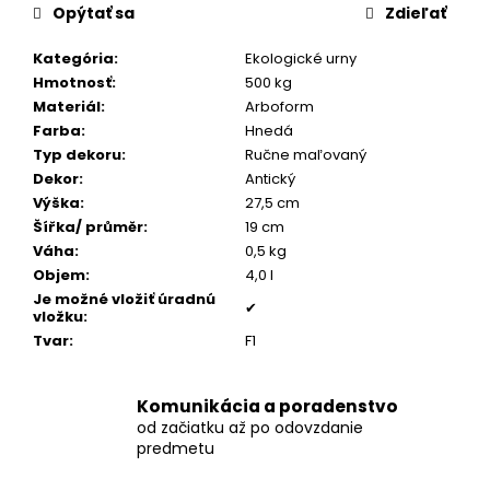
č
Opýtať sa
Zdieľať
a
m
Kategória
:
Ekologické urny
e
Hmotnosť
:
500 kg
Materiál
:
Arboform
Farba
:
Hnedá
OVÁLIK
Typ dekoru
:
Ručne maľovaný
SO
ZIRKÓNMI
Dekor
:
Antický
Výška
:
27,5 cm
€159
Šířka/ průměr
:
19 cm
Váha
:
0,5 kg
Objem
:
4,0 l
Je možné vložiť úradnú
✔
vložku
:
Tvar
:
F1
Komunikácia a poradenstvo
od začiatku až po odovzdanie
predmetu