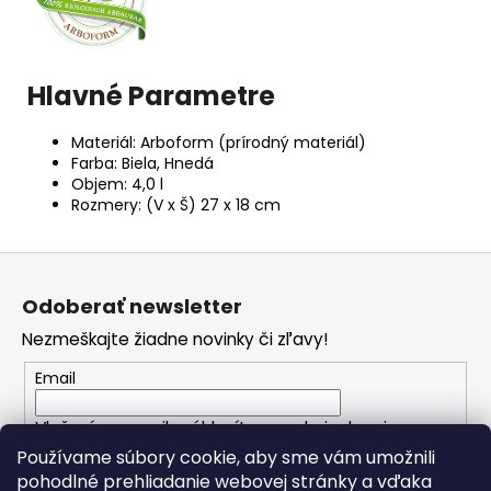
Hlavné Parametre
Materiál: Arboform (prírodný materiál)
Farba: Biela, Hnedá
Objem: 4,0 l
Rozmery: (V x Š) 27 x 18 cm
Z
á
Odoberať newsletter
p
Nezmeškajte žiadne novinky či zľavy!
ä
t
Email
i
Vložením e-mailu súhlasíte s
podmienkami
e
ochrany osobných údajov
Používame súbory cookie, aby sme vám umožnili
pohodlné prehliadanie webovej stránky a vďaka