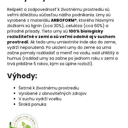
Rešpekt a zodpovednosť k životnému prostrediu sú
veľmi dôležitou súčasťou nášho podnikania. Urny sú
vyrobené z materiálu
ARBOFORM®
, ktorého hlavnými
zložkami sú lignín (cca 30%), celulóza (cca 60%) a
prírodné prísady. Tieto urny sú
100% biologicky
rozložiteľné v zemi a sú veľmi odolné aj v suchom
prostredí
. Ak teda urnu umiestnite inde ako do zeme,
vydrží neporušená. Po uložení urny do zeme sa urna
začne pomaly rozkladať a meniť na vodu, oxid uhličitý a
humus (rozklad urny sa začne po jednom roku v zemi a
trvá približne 5 rokov, kým sa úplne rozloží).
Výhody:
Šetrné k životnému prostrediu
Vyrobené z obnoviteľných zdrojov
V suchu vydrží vcelku
Široká ponuka