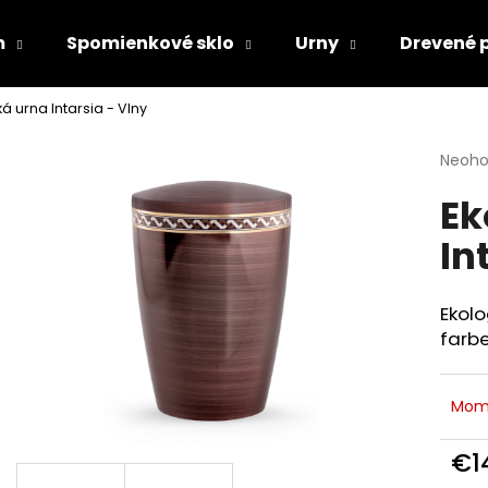
m
Spomienkové sklo
Urny
Drevené 
á urna Intarsia - Vlny
Čo potrebujete nájsť?
Priem
Neoho
hodno
Ek
produ
HĽADAŤ
je
In
0,0
z
5
Odporúčame
hviezd
Ekolo
farb
Mom
€1
Jedn