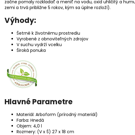
začne pomaly rozkladať a meniť na vodu, oxid uhličitý a hum
zemi a trvá približne 5 rokov, kým sa úplne rozloží).
Výhody:
Šetrné k životnému prostrediu
Vyrobené z obnoviteľných zdrojov
V suchu vydrží vcelku
Široká ponuka
Hlavné Parametre
Materiál: Arboform (prírodný materiál)
Farba: Hnedá
Objem: 4,0 l
Rozmery: (V x Š) 27 x 18 cm