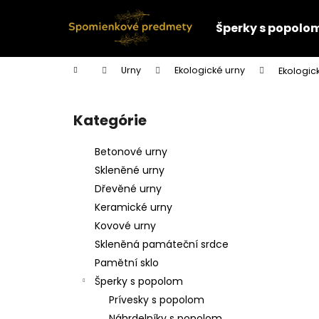
K
Prejsť
na
o
Šperky s popolo
obsah
Späť
Späť
š
do
do
í
Domov
Urny
Ekologické urny
Ekologick
k
obchodu
obchodu
B
o
Kategórie
Preskočiť
č
kategórie
n
Betonové urny
ý
Skleněné urny
p
Dřevěné urny
a
Keramické urny
n
Kovové urny
e
Skleněná památeční srdce
l
Pamětní sklo
Šperky s popolom
Prívesky s popolom
Náhrdelníky s popolom