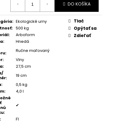
TEŇ MODRÝ ACHÁT
DO KOŠÍKA
:
Tlač
gória
:
Ekologické urny
tnosť
:
500 kg
Opýtať sa
riál
:
Arboform
Zdieľať
ba
:
Hnedá
Ručne maľovaný
ru
:
r
:
Vlny
ka
:
27,5 cm
a/
19 cm
měr
:
a
:
0,5 kg
em
:
4,0 l
možné
ť
✔
dnú
ku
:
:
F1