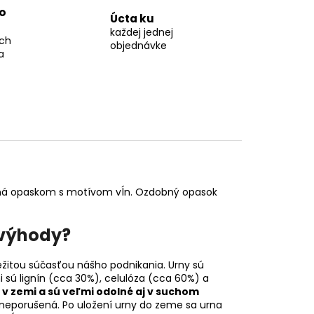
o
Úcta ku
každej jednej
ch
objednávke
a
bená opaskom s motívom vĺn. Ozdobný opasok
 výhody?
žitou súčasťou nášho podnikania. Urny sú
i sú lignín (cca 30%), celulóza (cca 60%) a
 v zemi a sú veľmi odolné aj v suchom
í neporušená. Po uložení urny do zeme sa urna