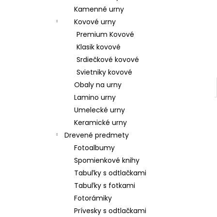
Kamenné urny
Kovové urny
Premium Kovové
Klasik kovové
Srdiečkové kovové
Svietniky kovové
Obaly na urny
Lamino urny
Umelecké urny
Keramické urny
Drevené predmety
Fotoalbumy
Spomienkové knihy
Tabuľky s odtlačkami
Tabuľky s fotkami
Fotorámiky
Prívesky s odtlačkami