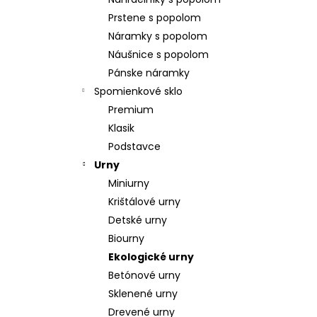
POZLÁTENÝ PRSTEŇ PERLEŤ
Prstene s popolom
€160
Náramky s popolom
Náušnice s popolom
Pánske náramky
Spomienkové sklo
Premium
Klasik
Podstavce
Urny
Miniurny
Krištálové urny
Detské urny
Biourny
Ekologické urny
Betónové urny
Sklenené urny
Drevené urny