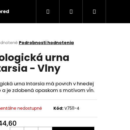
Hľadať
Prihlásenie
Nákupný
predmety
Keramika
Ako objednať spomi
košík
erné
dnotené
Podrobnosti hodnotenia
tenie
ologická urna
ktu
tarsia - Vlny
ičiek.
gická urna Intarsia má povrch v hnedej
e a je zdobená opaskom s motívom vĺn.
entálne nedostupné
Kód:
V7511-4
Nasledujúce
44,60
otková