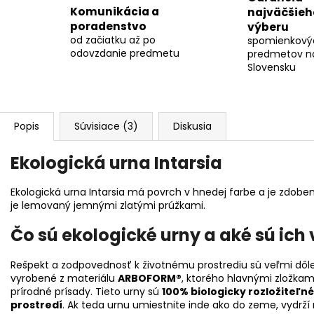
Komunikácia a
najväčšieh
poradenstvo
výberu
od začiatku až po
spomienkový
odovzdanie predmetu
predmetov n
Slovensku
Popis
Súvisiace (3)
Diskusia
Ekologická urna Intarsia
Ekologická urna Intarsia má povrch v hnedej farbe a je zdo
je lemovaný jemnými zlatými prúžkami.
Čo sú ekologické urny a aké sú ich
Rešpekt a zodpovednosť k životnému prostrediu sú veľmi dôle
vyrobené z materiálu
ARBOFORM®
, ktorého hlavnými zložkam
prírodné prísady. Tieto urny sú
100% biologicky rozložiteľné
prostredí
. Ak teda urnu umiestnite inde ako do zeme, vydrž