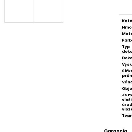
POZLÁTENÝ PRSTEŇ ZELENÝ ACHÁT
POZLÁTENÝ PRS
cena
€160
€160
Kate
Hmo
Mate
Far
Typ
deko
Deko
Výš
Šířk
prů
Váh
Obj
Je 
vloži
úra
vlož
Tvar
Garancia