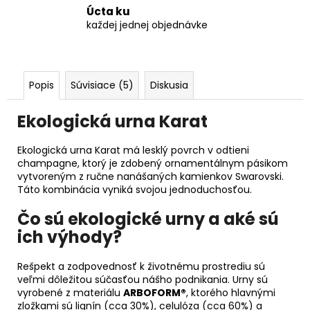
Úcta ku
každej jednej objednávke
Popis
Súvisiace (5)
Diskusia
Ekologická urna Karat
Ekologická urna Karat má lesklý povrch v odtieni
champagne, ktorý je zdobený ornamentálnym pásikom
vytvoreným z ručne nanášaných kamienkov Swarovski.
Táto kombinácia vyniká svojou jednoduchosťou.
Čo sú ekologické urny a aké sú
ich výhody?
Rešpekt a zodpovednosť k životnému prostrediu sú
veľmi dôležitou súčasťou nášho podnikania. Urny sú
vyrobené z materiálu
ARBOFORM®
, ktorého hlavnými
zložkami sú lignín (cca 30%), celulóza (cca 60%) a