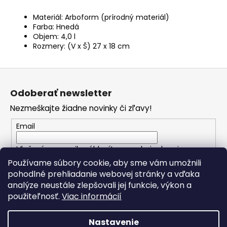
Materiál: Arboform (prírodný materiál)
Farba: Hnedá
Objem: 4,0 l
Rozmery: (V x Š) 27 x 18 cm
Z
á
Odoberať newsletter
p
Nezmeškajte žiadne novinky či zľavy!
ä
t
Email
i
Vložením e-mailu súhlasíte s
podmienkami
e
ochrany osobných údajov
Používame súbory cookie, aby sme vám umožnili
pohodlné prehliadanie webovej stránky a vďaka
analýze neustále zlepšovali jej funkcie, výkon a
PRIHLÁSIŤ SA
použiteľnosť.
Viac informácií
Nastavenie