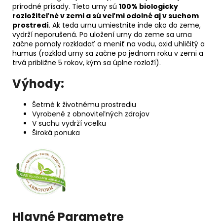
prírodné prísady. Tieto urny sú
100% biologicky
rozložiteľné v zemi a sú veľmi odolné aj v suchom
prostredí
. Ak teda urnu umiestnite inde ako do zeme,
vydrží neporušená. Po uložení urny do zeme sa urna
začne pomaly rozkladať a meniť na vodu, oxid uhličitý a
humus (rozklad urny sa začne po jednom roku v zemi a
trvá približne 5 rokov, kým sa úplne rozloží).
Výhody:
Šetrné k životnému prostrediu
Vyrobené z obnoviteľných zdrojov
V suchu vydrží vcelku
Široká ponuka
Hlavné Parametre