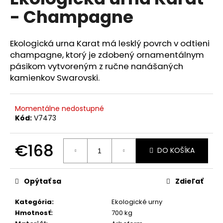
je
á
- Champagne
0,0
z
j
5
s
hviezdičiek.
Ekologická urna Karat má lesklý povrch v odtieni
ť
champagne, ktorý je zdobený ornamentálnym
?
pásikom vytvoreným z ručne nanášaných
kamienkov Swarovski.
Momentálne nedostupné
HĽADAŤ
Kód:
V7473
€168
DO KOŠÍKA
O
Jednotková
d
cena:
p
Opýtať sa
Zdieľať
o
r
Kategória
:
Ekologické urny
ú
Hmotnosť
:
700 kg