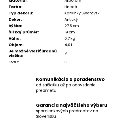
č
Materiál
:
Arboform
a
Farba
:
Hnedá
m
Typ dekoru
:
Kamínky Swarovski
e
Dekor
:
Antický
Výška
:
27,5 cm
Šířka/ průměr
:
19 cm
POZLÁTENÝ
Váha
:
0,7 kg
PRSTEŇ
Objem
:
4,0 l
PERLEŤ
Je možné vložiť úradnú
✔
€160
vložku
:
Tvar
:
F1
Komunikácia a poradenstvo
od začiatku až po odovzdanie
predmetu
Garancia najväčšieho výberu
spomienkových predmetov na
Slovensku