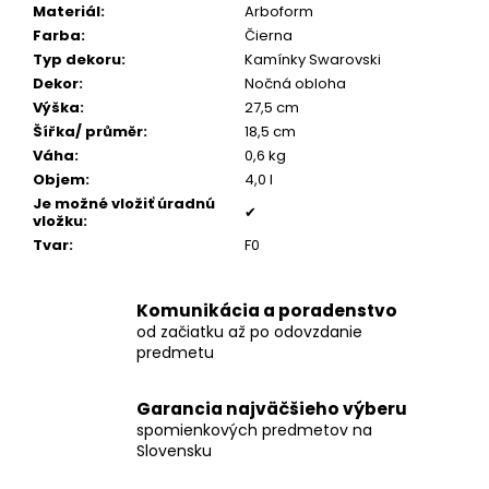
č
Materiál
:
Arboform
a
Farba
:
Čierna
m
Typ dekoru
:
Kamínky Swarovski
e
Dekor
:
Nočná obloha
Výška
:
27,5 cm
Šířka/ průměr
:
18,5 cm
BIOURNA
Váha
:
0,6 kg
10
Objem
:
4,0 l
€147
Je možné vložiť úradnú
✔
vložku
:
Tvar
:
F0
Komunikácia a poradenstvo
od začiatku až po odovzdanie
predmetu
Garancia najväčšieho výberu
spomienkových predmetov na
Slovensku