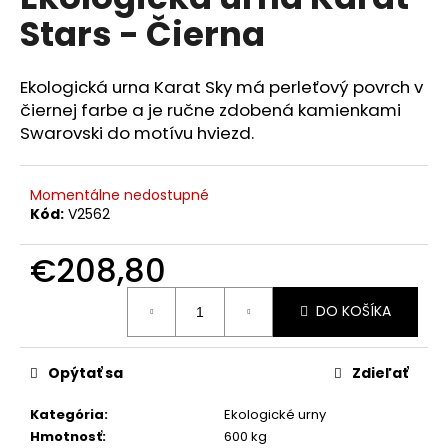
je
á
Stars - Čierna
0,0
z
j
5
s
hviezdičiek.
Ekologická urna Karat Sky má perleťový povrch v
ť
čiernej farbe a je ručne zdobená kamienkami
?
Swarovski do motívu hviezd.
Momentálne nedostupné
Kód:
V2562
HĽADAŤ
€208,80
Jednotková
DO KOŠÍKA
cena:
O
d
p
Opýtať sa
Zdieľať
o
r
Kategória
:
Ekologické urny
ú
Hmotnosť
:
600 kg