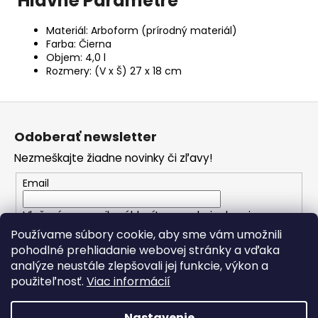
Hlavné Parametre
Materiál: Arboform (prírodný materiál)
Farba: Čierna
Objem: 4,0 l
Rozmery: (V x Š) 27 x 18 cm
Z
á
Odoberať newsletter
p
Nezmeškajte žiadne novinky či zľavy!
ä
t
Email
i
Vložením e-mailu súhlasíte s
podmienkami
e
ochrany osobných údajov
Používame súbory cookie, aby sme vám umožnili
pohodlné prehliadanie webovej stránky a vďaka
analýze neustále zlepšovali jej funkcie, výkon a
PRIHLÁSIŤ SA
použiteľnosť.
Viac informácií
Nastavenie