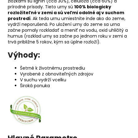
zložkami sú lignín (cca 30%), celulóza (cca 60%) a
prírodné prísady. Tieto urny sú
100% biologicky
rozložiteľné v zemi a sú veľmi odolné aj v suchom
prostredí
. Ak teda urnu umiestnite inde ako do zeme,
vydrží neporušená. Po uložení urny do zeme sa urna
začne pomaly rozkladať a meniť na vodu, oxid uhličitý a
humus (rozklad urny sa začne po jednom roku v zemi a
trvá približne 5 rokov, kým sa úplne rozloží).
Výhody:
Šetrné k životnému prostrediu
Vyrobené z obnoviteľných zdrojov
V suchu vydrží vcelku
Široká ponuka