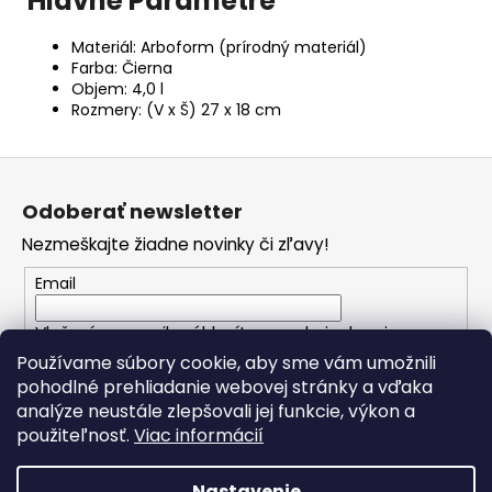
Hlavné Parametre
Materiál: Arboform (prírodný materiál)
Farba: Čierna
Objem: 4,0 l
Rozmery: (V x Š) 27 x 18 cm
Z
á
Odoberať newsletter
p
Nezmeškajte žiadne novinky či zľavy!
ä
t
Email
i
Vložením e-mailu súhlasíte s
podmienkami
e
ochrany osobných údajov
Používame súbory cookie, aby sme vám umožnili
pohodlné prehliadanie webovej stránky a vďaka
analýze neustále zlepšovali jej funkcie, výkon a
PRIHLÁSIŤ SA
použiteľnosť.
Viac informácií
Nastavenie