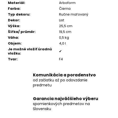
č
Materiál
:
Arboform
a
Farba
:
Čierna
m
Typ dekoru
:
Ručne maľovaný
e
Dekor
:
List
Výška
:
25,5 cm
Šířka/ průměr
:
19,5 cm
POZLÁTENÝ
Váha
:
0,5 kg
PRSTEŇ
ZELENÝ
Objem
:
4,0 l
ACHÁT
Je možné vložiť úradnú
✔
vložku
:
€160
Tvar
:
F4
Komunikácia a poradenstvo
od začiatku až po odovzdanie
predmetu
Garancia najväčšieho výberu
spomienkových predmetov na
Slovensku