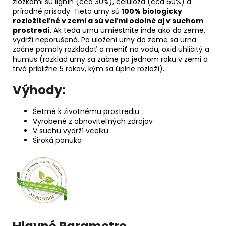
zložkami sú lignín (cca 30%), celulóza (cca 60%) a
prírodné prísady. Tieto urny sú
100% biologicky
rozložiteľné v zemi a sú veľmi odolné aj v suchom
prostredí
. Ak teda urnu umiestnite inde ako do zeme,
vydrží neporušená. Po uložení urny do zeme sa urna
začne pomaly rozkladať a meniť na vodu, oxid uhličitý a
humus (rozklad urny sa začne po jednom roku v zemi a
trvá približne 5 rokov, kým sa úplne rozloží).
Výhody:
Šetrné k životnému prostrediu
Vyrobené z obnoviteľných zdrojov
V suchu vydrží vcelku
Široká ponuka