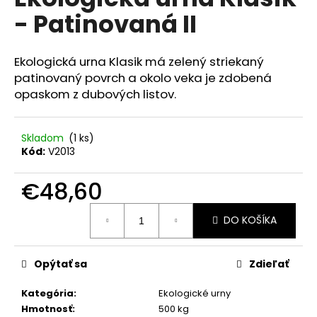
je
á
- Patinovaná II
0,0
z
j
5
s
hviezdičiek.
Ekologická urna Klasik má zelený striekaný
ť
patinovaný povrch a okolo veka je zdobená
?
opaskom z dubových listov.
Skladom
(1 ks)
Kód:
V2013
HĽADAŤ
€48,60
Jednotková
DO KOŠÍKA
cena:
O
d
p
Opýtať sa
Zdieľať
o
r
Kategória
:
Ekologické urny
ú
Hmotnosť
:
500 kg