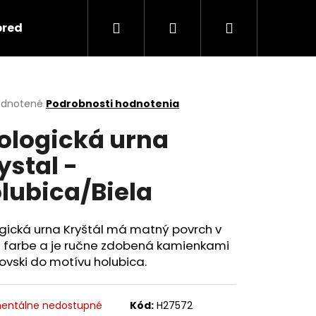
Hľadať
Prihlásenie
Nákupný
predmety
Keramika
Ako objednať spomi
košík
erné
dnotené
Podrobnosti hodnotenia
tenie
ologická urna
ktu
ystal -
lubica/Biela
ičiek.
gická urna Kryštál má matný povrch v
j farbe a je ručne zdobená kamienkami
vski do motívu holubica.
Nasledujúce
entálne nedostupné
Kód:
H27572