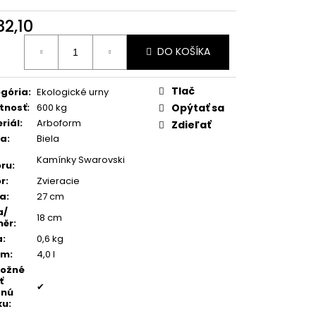
TEŇ MODRÝ ACHÁT
32,10
otková
DO KOŠÍKA
:
Tlač
gória
:
Ekologické urny
tnosť
:
600 kg
Opýtať sa
riál
:
Arboform
Zdieľať
ba
:
Biela
Kamínky Swarovski
ru
:
r
:
Zvieracie
ka
:
27 cm
a/
18 cm
měr
:
a
:
0,6 kg
em
:
4,0 l
možné
ť
✔
dnú
ku
: