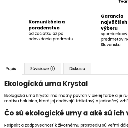
Tvar
Garancia
Komunikácia a
najväčšieh
poradenstvo
výberu
od začiatku až po
spomienkový
odovzdanie predmetu
predmetov n
Slovensku
Popis
Súvisiace (1)
Diskusia
Ekologická urna Krystal
Ekologická urna Kryštál má matný povrch v bielej farbe a je
motívu holubica, ktoré jej dodávajú trblietavý a jedinečný vzh
Čo sú ekologické urny a aké sú ich
Rešpekt a zodpovednosť k životnému prostrediu sú veľmi dôle