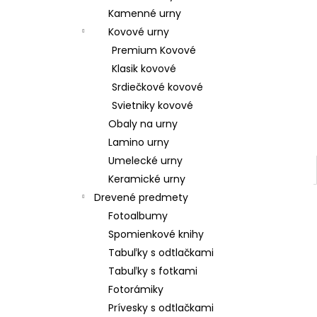
Kamenné urny
Kovové urny
Premium Kovové
Klasik kovové
Srdiečkové kovové
Svietniky kovové
Obaly na urny
Lamino urny
Umelecké urny
Keramické urny
Drevené predmety
Fotoalbumy
Spomienkové knihy
Tabuľky s odtlačkami
Tabuľky s fotkami
Fotorámiky
Prívesky s odtlačkami