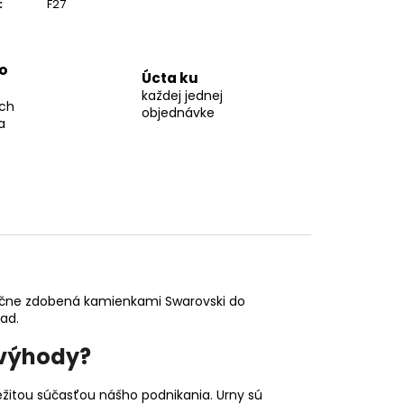
:
F27
o
Úcta ku
každej jednej
ch
objednávke
a
 ručne zdobená kamienkami Swarovski do
ľad.
 výhody?
žitou súčasťou nášho podnikania. Urny sú