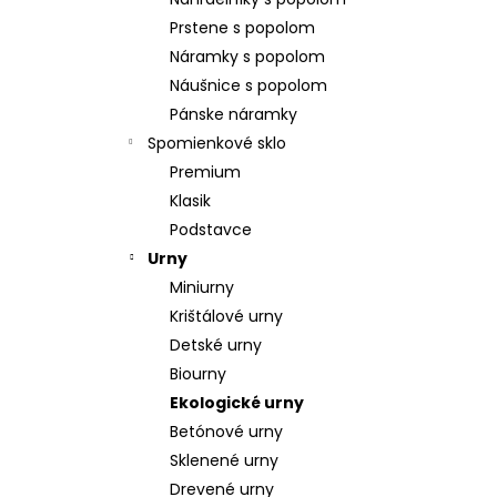
POZLÁTENÝ PRSTEŇ PERLEŤ
Prstene s popolom
€160
Náramky s popolom
Náušnice s popolom
Pánske náramky
Spomienkové sklo
Premium
Klasik
Podstavce
Urny
Miniurny
Krištálové urny
Detské urny
Biourny
Ekologické urny
Betónové urny
Sklenené urny
Drevené urny