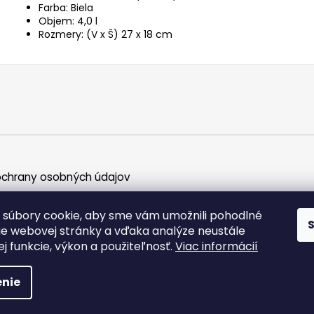
Farba: Biela
Objem: 4,0 l
Rozmery: (V x Š) 27 x 18 cm
chrany osobných údajov
súbory cookie, aby sme vám umožnili pohodlné
ie webovej stránky a vďaka analýze neustále
jej funkcie, výkon a použiteľnosť.
Viac informácií
ky práva vyhradené.
nie