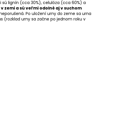
i sú lignín (cca 30%), celulóza (cca 60%) a
 v zemi a sú veľmi odolné aj v suchom
í neporušená. Po uložení urny do zeme sa urna
us (rozklad urny sa začne po jednom roku v