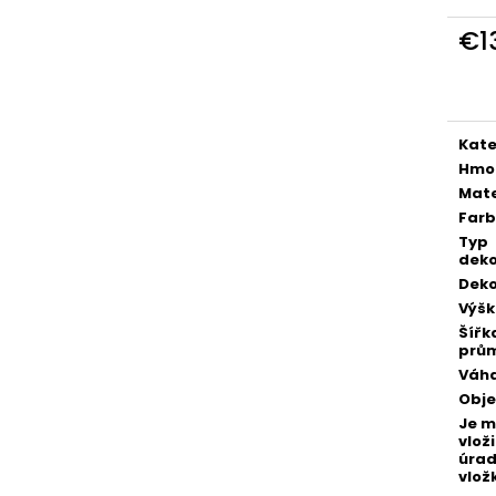
POZLÁTENÝ PRSTEŇ ZELENÝ ACHÁT
POZLÁTENÝ PRS
€160
€160
€1
Jedn
cena
Kate
Hmo
Mate
Far
Typ
deko
Deko
Výš
Šířk
prů
Váh
Obj
Je 
vloži
úra
vlož