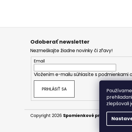
Z
á
Odoberať newsletter
p
Nezmeškajte žiadne novinky či zľavy!
ä
t
Email
i
Vložením e-mailu súhlasíte s
podmienkami o
e
PRIHLÁSIŤ SA
Používame 
prehliadan
zlepšovali 
Copyright 2026
Spomienkové predmety
. Všet
Nastave