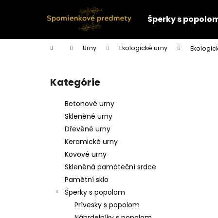
K
Prejsť
na
o
Šperky s popolo
obsah
Späť
Späť
š
do
do
í
Domov
Urny
Ekologické urny
Ekologic
k
obchodu
obchodu
B
o
Kategórie
Preskočiť
č
kategórie
n
Betonové urny
ý
Skleněné urny
p
Dřevěné urny
a
Keramické urny
n
Kovové urny
e
Skleněná památeční srdce
l
Pamětní sklo
Šperky s popolom
Prívesky s popolom
Náhrdelníky s popolom