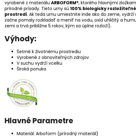
vyrobené z materiálu
ARBOFORM®
, ktorého hlavnými zložkam
prírodné prísady. Tieto urny sú
100% biologicky rozložiteľné
prostredí
. Ak teda urnu umiestnite inde ako do zeme, vydrž
začne pomaly rozkladať a meniť na vodu, oxid uhličitý a hum
zemi a trvá približne 5 rokov, kým sa úplne rozloží).
Výhody:
Šetrné k životnému prostrediu
Vyrobené z obnoviteľných zdrojov
V suchu vydrží vcelku
Široká ponuka
Hlavné Parametre
Materiál: Arboform (prírodný materiál)