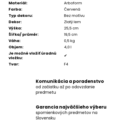
č
Materiál
:
Arboform
a
Farba
:
Červená
m
Typ dekoru
:
Bez motívu
e
Dekor
:
Zlatý lem
Výška
:
25,5 cm
Šířka/ průměr
:
19,5 cm
STROM
Váha
:
0,5 kg
ŽIVOTA
MEDAILÓNIK
Objem
:
4,0 l
S
Je možné vložiť úradnú
POPOLOM
✔
vložku
:
€199
Tvar
:
F4
Komunikácia a poradenstvo
od začiatku až po odovzdanie
predmetu
Garancia najväčšieho výberu
spomienkových predmetov na
Slovensku