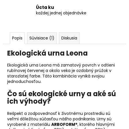
Úcta ku
každej jednej objednávke
Popis
Súvisiace (1)
Diskusia
Ekologická urna Leona
Ekologická urna Leona má zamatový povrch v odtieni
rubínovej červenej a okolo veka je ozdobný prúžok v
starozlatej farbe. Táto kombinácia vyniká svojou
jednoduchosťou.
Čo sú ekologické urny a aké sú
ich výhody?
Rešpekt a zodpovednosť k životnému prostrediu sú
veľmi dôležitou súčasťou nášho podnikania. Urny sú
vyrobené z materiálu
ARBOFORM®
, ktorého hlavnými