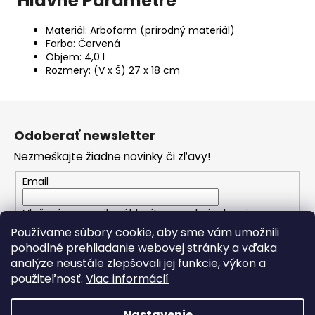
Hlavné Parametre
Materiál: Arboform (prírodný materiál)
Farba: Červená
Objem: 4,0 l
Rozmery: (V x Š) 27 x 18 cm
Z
á
Odoberať newsletter
p
Nezmeškajte žiadne novinky či zľavy!
ä
t
Email
i
Vložením e-mailu súhlasíte s
podmienkami
e
ochrany osobných údajov
Používame súbory cookie, aby sme vám umožnili
pohodlné prehliadanie webovej stránky a vďaka
analýze neustále zlepšovali jej funkcie, výkon a
PRIHLÁSIŤ SA
použiteľnosť.
Viac informácií
Nastavenie