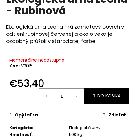
je
á
- Rubínová
0,0
z
j
5
s
hviezdičiek.
Ekologická urna Leona má zamatový povrch v
ť
odtieni rubínovej červenej a okolo veka je
?
ozdobný prúžok v starozlatej farbe.
Momentálne nedostupné
Kód:
V2015
HĽADAŤ
€53,40
Jednotková
DO KOŠÍKA
cena:
O
d
p
Opýtať sa
Zdieľať
o
r
Kategória
:
Ekologické urny
ú
Hmotnosť
:
500 kg