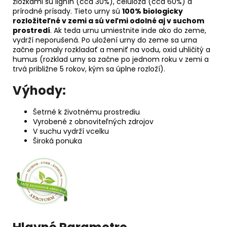
zložkami sú lignín (cca 30%), celulóza (cca 60%) a
prírodné prísady. Tieto urny sú
100% biologicky
rozložiteľné v zemi a sú veľmi odolné aj v suchom
prostredí
. Ak teda urnu umiestnite inde ako do zeme,
vydrží neporušená. Po uložení urny do zeme sa urna
začne pomaly rozkladať a meniť na vodu, oxid uhličitý a
humus (rozklad urny sa začne po jednom roku v zemi a
trvá približne 5 rokov, kým sa úplne rozloží).
Výhody:
Šetrné k životnému prostrediu
Vyrobené z obnoviteľných zdrojov
V suchu vydrží vcelku
Široká ponuka