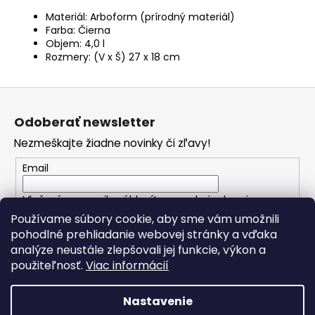
Materiál: Arboform (prírodný materiál)
Farba: Čierna
Objem: 4,0 l
Rozmery: (V x Š) 27 x 18 cm
Z
á
Odoberať newsletter
p
Nezmeškajte žiadne novinky či zľavy!
ä
t
Email
i
Vložením e-mailu súhlasíte s
podmienkami
e
ochrany osobných údajov
Používame súbory cookie, aby sme vám umožnili
pohodlné prehliadanie webovej stránky a vďaka
analýze neustále zlepšovali jej funkcie, výkon a
PRIHLÁSIŤ SA
použiteľnosť.
Viac informácií
Nastavenie
Vytvoril Shoptet