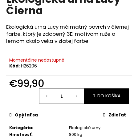
je
á
Čierna
0,0
z
j
5
s
hviezdičiek.
Ekologická urna Lucy má matný povrch v čiernej
ť
farbe, ktorý je zdobený 3D motívom ruže a
?
lemom okolo veka v zlatej farbe.
Momentálne nedostupné
Kód:
H26206
HĽADAŤ
€99,90
Jednotková
DO KOŠÍKA
cena:
O
d
p
Opýtať sa
Zdieľať
o
r
Kategória
:
Ekologické urny
ú
Hmotnosť
:
800 kg