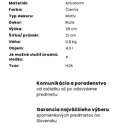
č
Materiál
:
Arboform
a
Farba
:
Čierna
m
Typ dekoru
:
Motív
e
Dekor
:
Ruže
Výška
:
28 cm
Šířka/ průměr
:
21 cm
POZLÁTENÝ
Váha
:
0,8 kg
PRSTEŇ
MODRÝ
Objem
:
4,0 l
ACHÁT
Je možné vložiť úradnú
✔
vložku
:
€160
Tvar
:
H26
Komunikácia a poradenstvo
od začiatku až po odovzdanie
predmetu
Garancia najväčšieho výberu
spomienkových predmetov na
Slovensku