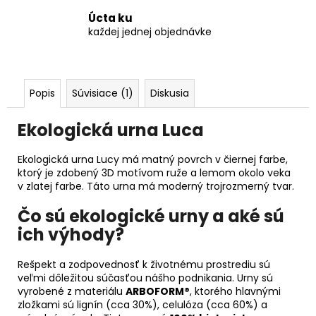
Úcta ku
každej jednej objednávke
Popis
Súvisiace (1)
Diskusia
Ekologická urna Luca
Ekologická urna Lucy má matný povrch v čiernej farbe,
ktorý je zdobený 3D motívom ruže a lemom okolo veka
v zlatej farbe. Táto urna má moderný trojrozmerný tvar.
Čo sú ekologické urny a aké sú
ich výhody?
Rešpekt a zodpovednosť k životnému prostrediu sú
veľmi dôležitou súčasťou nášho podnikania. Urny sú
vyrobené z materiálu
ARBOFORM®
, ktorého hlavnými
zložkami sú lignín (cca 30%), celulóza (cca 60%) a