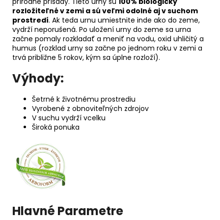
prírodné prísady. Tieto urny sú
100% biologicky
rozložiteľné v zemi a sú veľmi odolné aj v suchom
prostredí
. Ak teda urnu umiestnite inde ako do zeme,
vydrží neporušená. Po uložení urny do zeme sa urna
začne pomaly rozkladať a meniť na vodu, oxid uhličitý a
humus (rozklad urny sa začne po jednom roku v zemi a
trvá približne 5 rokov, kým sa úplne rozloží).
Výhody:
Šetrné k životnému prostrediu
Vyrobené z obnoviteľných zdrojov
V suchu vydrží vcelku
Široká ponuka
Hlavné Parametre