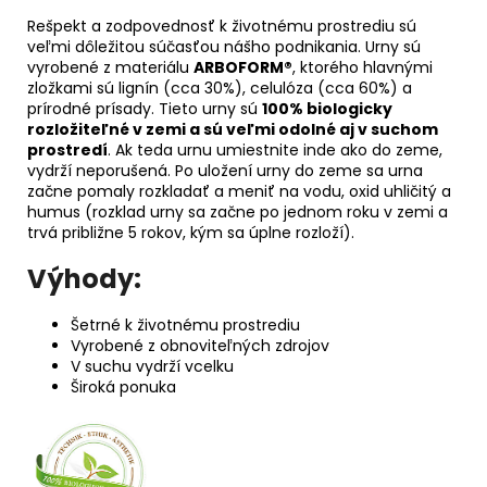
Rešpekt a zodpovednosť k životnému prostrediu sú
veľmi dôležitou súčasťou nášho podnikania. Urny sú
vyrobené z materiálu
ARBOFORM®
, ktorého hlavnými
zložkami sú lignín (cca 30%), celulóza (cca 60%) a
prírodné prísady. Tieto urny sú
100% biologicky
rozložiteľné v zemi a sú veľmi odolné aj v suchom
prostredí
. Ak teda urnu umiestnite inde ako do zeme,
vydrží neporušená. Po uložení urny do zeme sa urna
začne pomaly rozkladať a meniť na vodu, oxid uhličitý a
humus (rozklad urny sa začne po jednom roku v zemi a
trvá približne 5 rokov, kým sa úplne rozloží).
Výhody:
Šetrné k životnému prostrediu
Vyrobené z obnoviteľných zdrojov
V suchu vydrží vcelku
Široká ponuka