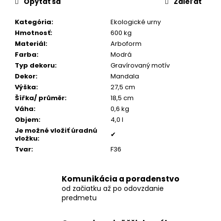
č
Opýtať sa
Zdieľať
a
m
Kategória
:
Ekologické urny
e
Hmotnosť
:
600 kg
Materiál
:
Arboform
Farba
:
Modrá
POZLÁTENÝ
Typ dekoru
:
Gravírovaný motív
PRSTEŇ
Dekor
:
Mandala
MODRÝ
Výška
:
27,5 cm
ACHÁT
Šířka/ průměr
:
18,5 cm
€160
Váha
:
0,6 kg
Objem
:
4,0 l
Je možné vložiť úradnú
✔
vložku
:
Tvar
:
F36
Komunikácia a poradenstvo
od začiatku až po odovzdanie
predmetu