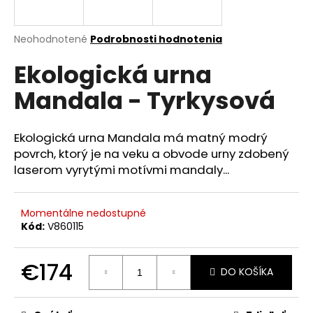
á
j
Priemerné
Neohodnotené
Podrobnosti hodnotenia
s
hodnotenie
Ekologická urna
produktu
ť
je
?
Mandala - Tyrkysová
0,0
z
5
hviezdičiek.
Ekologická urna Mandala má matný modrý
povrch, ktorý je na veku a obvode urny zdobený
HĽADAŤ
laserom vyrytými motívmi mandaly...
Momentálne nedostupné
O
Kód:
V860115
d
p
€174
o
DO KOŠÍKA
r
Jednotková
ú
cena: