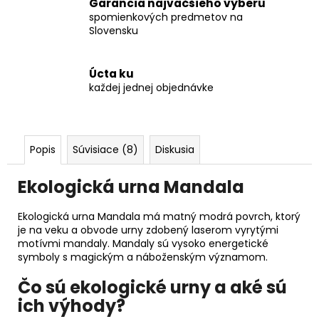
Garancia najväčšieho výberu
spomienkových predmetov na
Slovensku
Úcta ku
každej jednej objednávke
Popis
Súvisiace (8)
Diskusia
Ekologická urna Mandala
Ekologická urna Mandala má matný modrá povrch, ktorý
je na veku a obvode urny zdobený laserom vyrytými
motívmi mandaly. Mandaly sú vysoko energetické
symboly s magickým a náboženským významom.
Čo sú ekologické urny a aké sú
ich výhody?