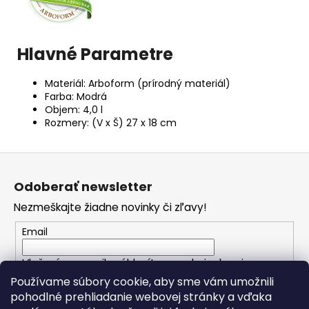
Hlavné Parametre
Materiál: Arboform (prírodný materiál)
Farba: Modrá
Objem: 4,0 l
Rozmery: (V x Š) 27 x 18 cm
Z
á
Odoberať newsletter
p
Nezmeškajte žiadne novinky či zľavy!
ä
t
Email
i
Vložením e-mailu súhlasíte s
podmienkami
e
ochrany osobných údajov
Používame súbory cookie, aby sme vám umožnili
pohodlné prehliadanie webovej stránky a vďaka