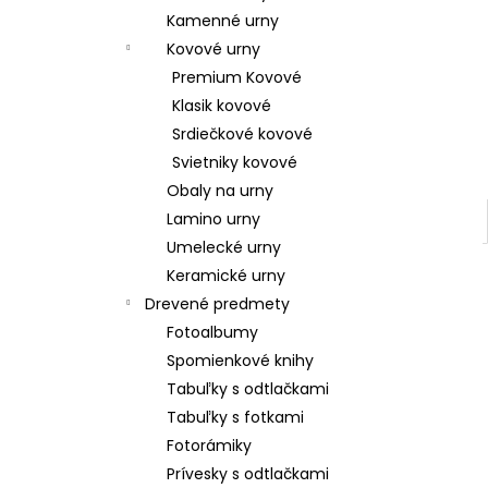
Kamenné urny
Kovové urny
Premium Kovové
Klasik kovové
Srdiečkové kovové
Svietniky kovové
Obaly na urny
Lamino urny
Umelecké urny
Keramické urny
Drevené predmety
Fotoalbumy
Spomienkové knihy
Tabuľky s odtlačkami
Tabuľky s fotkami
Fotorámiky
Prívesky s odtlačkami