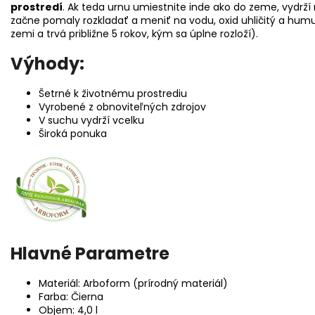
prostredí
. Ak teda urnu umiestnite inde ako do zeme, vydrž
začne pomaly rozkladať a meniť na vodu, oxid uhličitý a hum
zemi a trvá približne 5 rokov, kým sa úplne rozloží).
Výhody:
Šetrné k životnému prostrediu
Vyrobené z obnoviteľných zdrojov
V suchu vydrží vcelku
Široká ponuka
Hlavné Parametre
Materiál: Arboform (prírodný materiál)
Farba: Čierna
Objem: 4,0 l