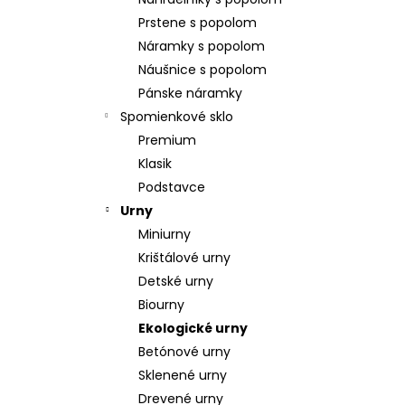
POZLÁTENÝ PRSTEŇ PERLEŤ
Prstene s popolom
€160
Náramky s popolom
Náušnice s popolom
Pánske náramky
Spomienkové sklo
Premium
Klasik
Podstavce
Urny
Miniurny
Krištálové urny
Detské urny
Biourny
Ekologické urny
Betónové urny
Sklenené urny
Drevené urny