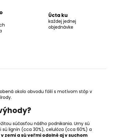
o
Úcta ku
každej jednej
ch
objednávke
a
dobená okolo obvodu fólií s motívom stôp v
írody.
 výhody?
žitou súčasťou nášho podnikania. Urny sú
i sú lignín (cca 30%), celulóza (cca 60%) a
 v zemi a sú veľmi odolné aj v suchom