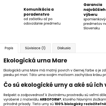
Garancia
Komunikácia a
najväčšieh
poradenstvo
výberu
od začiatku až po
spomienkový
odovzdanie predmetu
predmetov n
Slovensku
Popis
Súvisiace (1)
Diskusia
Ekologická urna Mare
Ekologická urna Mare má matný povrch v čiernej farbe a je z
piesku pri mori. Táto urna svojim motívom zachytáva krásu pr
Čo sú ekologické urny a aké sú ich
Rešpekt a zodpovednosť k životnému prostrediu sú veľmi dôle
vyrobené z materiálu
ARBOFORM®
, ktorého hlavnými zložkam
prírodné prísady. Tieto urny sú
100% biologicky rozložiteľné