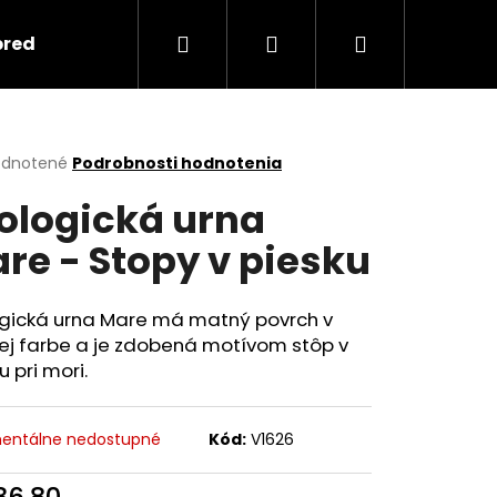
Hľadať
Prihlásenie
Nákupný
predmety
Keramika
Ako objednať spomi
košík
erné
dnotené
Podrobnosti hodnotenia
tenie
ologická urna
ktu
re - Stopy v piesku
ičiek.
ogická urna Mare má matný povrch v
ej farbe a je zdobená motívom stôp v
u pri mori.
Nasledujúce
entálne nedostupné
Kód:
V1626
36,80