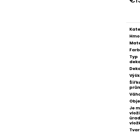
POZLÁTENÝ PRSTEŇ ZELENÝ ACHÁT
POZLÁTENÝ PRS
Jedn
€160
€160
cena
Kate
Hmo
Mate
Far
Typ
deko
Deko
Výš
Šířk
prů
Váh
Obj
Je 
vloži
úra
vlož
Tvar