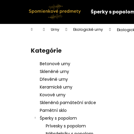
K
Prejsť
na
o
Šperky s popolo
obsah
Späť
Späť
š
do
do
í
Domov
Urny
Ekologické urny
Ekologic
k
obchodu
obchodu
B
o
Kategórie
Preskočiť
č
kategórie
n
Betonové urny
ý
Skleněné urny
p
Dřevěné urny
a
Keramické urny
n
Kovové urny
e
Skleněná památeční srdce
l
Pamětní sklo
Šperky s popolom
Prívesky s popolom
Náhrdelníky s popolom