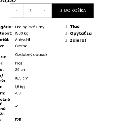
TEŇ MODRÝ ACHÁT
otková
DO KOŠÍKA
:
Tlač
gória
:
Ekologické urny
tnosť
:
1500 kg
Opýtať sa
riál
:
Anhydrit
Zdieľať
ba
:
Čierna
Ozdobný opasok
ru
:
r
:
Pláž
ka
:
26 cm
a/
18,5 cm
měr
:
a
:
1,5 kg
em
:
4,0 l
možné
ť
✔
dnú
ku
:
:
F25