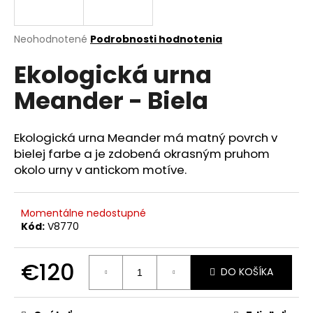
á
j
Priemerné
Neohodnotené
Podrobnosti hodnotenia
s
hodnotenie
Ekologická urna
produktu
ť
je
?
Meander - Biela
0,0
z
5
hviezdičiek.
Ekologická urna Meander má matný povrch v
bielej farbe a je zdobená okrasným pruhom
HĽADAŤ
okolo urny v antickom motíve.
Momentálne nedostupné
O
Kód:
V8770
d
p
€120
o
DO KOŠÍKA
r
Jednotková
ú
cena: