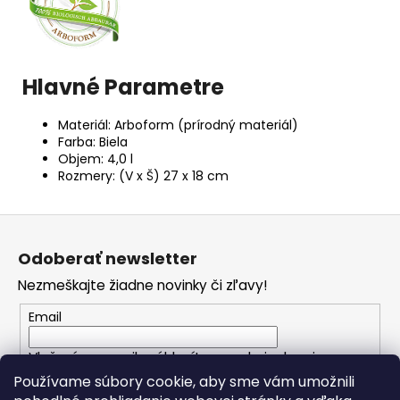
Hlavné Parametre
Materiál: Arboform (prírodný materiál)
Farba: Biela
Objem: 4,0 l
Rozmery: (V x Š) 27 x 18 cm
Z
á
Odoberať newsletter
p
Nezmeškajte žiadne novinky či zľavy!
ä
t
Email
i
Vložením e-mailu súhlasíte s
podmienkami
e
ochrany osobných údajov
Používame súbory cookie, aby sme vám umožnili