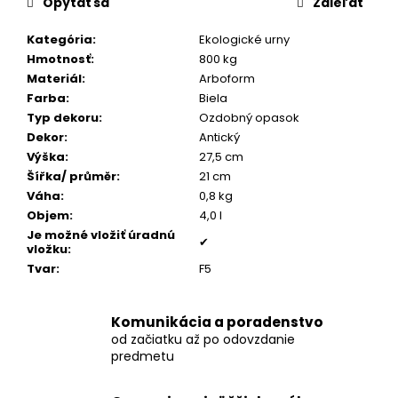
č
Opýtať sa
Zdieľať
a
m
Kategória
:
Ekologické urny
e
Hmotnosť
:
800 kg
Materiál
:
Arboform
Farba
:
Biela
PÁNSKY
Typ dekoru
:
Ozdobný opasok
TOMMY
Dekor
:
Antický
ŠNÚROVÝ
Výška
:
27,5 cm
NÁRAMOK
Šířka/ průměr
:
21 cm
€160
Váha
:
0,8 kg
Objem
:
4,0 l
Je možné vložiť úradnú
✔
vložku
:
Tvar
:
F5
Komunikácia a poradenstvo
od začiatku až po odovzdanie
predmetu