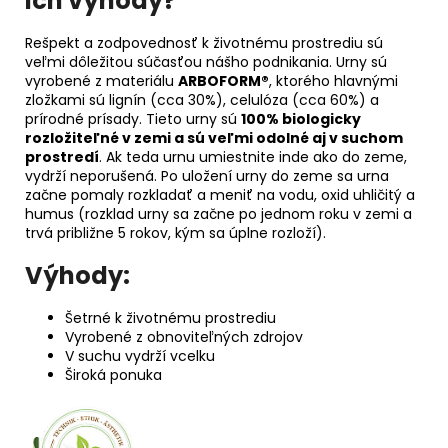
ich výhody?
Rešpekt a zodpovednosť k životnému prostrediu sú
veľmi dôležitou súčasťou nášho podnikania. Urny sú
vyrobené z materiálu
ARBOFORM®
, ktorého hlavnými
zložkami sú lignín (cca 30%), celulóza (cca 60%) a
prírodné prísady. Tieto urny sú
100% biologicky
rozložiteľné v zemi a sú veľmi odolné aj v suchom
prostredí
. Ak teda urnu umiestnite inde ako do zeme,
vydrží neporušená. Po uložení urny do zeme sa urna
začne pomaly rozkladať a meniť na vodu, oxid uhličitý a
humus (rozklad urny sa začne po jednom roku v zemi a
trvá približne 5 rokov, kým sa úplne rozloží).
Výhody:
Šetrné k životnému prostrediu
Vyrobené z obnoviteľných zdrojov
V suchu vydrží vcelku
Široká ponuka