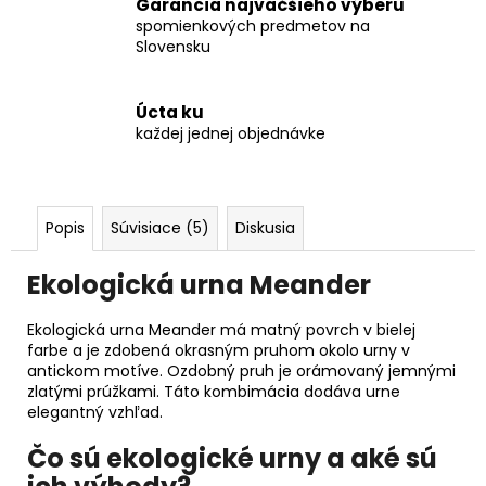
Garancia najväčšieho výberu
spomienkových predmetov na
Slovensku
Úcta ku
každej jednej objednávke
Popis
Súvisiace (5)
Diskusia
Ekologická urna Meander
Ekologická urna Meander má matný povrch v bielej
farbe a je zdobená okrasným pruhom okolo urny v
antickom motíve. Ozdobný pruh je orámovaný jemnými
zlatými prúžkami. Táto kombimácia dodáva urne
elegantný vzhľad.
Čo sú ekologické urny a aké sú