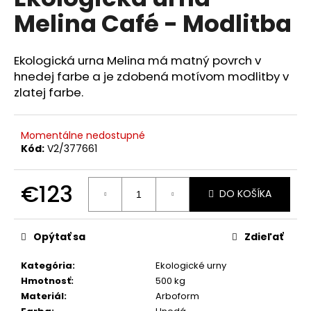
je
á
Melina Café - Modlitba
0,0
z
j
5
s
hviezdičiek.
Ekologická urna Melina má matný povrch v
ť
hnedej farbe a je zdobená motívom modlitby v
?
zlatej farbe.
Momentálne nedostupné
Kód:
V2/377661
HĽADAŤ
€123
DO KOŠÍKA
Jednotková
O
cena:
d
Opýtať sa
Zdieľať
p
o
Kategória
:
Ekologické urny
r
Hmotnosť
:
500 kg
ú
Materiál
:
Arboform