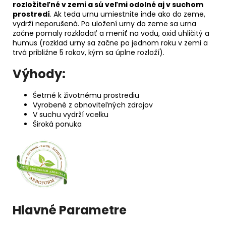
rozložiteľné v zemi a sú veľmi odolné aj v suchom
prostredí
. Ak teda urnu umiestnite inde ako do zeme,
vydrží neporušená. Po uložení urny do zeme sa urna
začne pomaly rozkladať a meniť na vodu, oxid uhličitý a
humus (rozklad urny sa začne po jednom roku v zemi a
trvá približne 5 rokov, kým sa úplne rozloží).
Výhody:
Šetrné k životnému prostrediu
Vyrobené z obnoviteľných zdrojov
V suchu vydrží vcelku
Široká ponuka
Hlavné Parametre