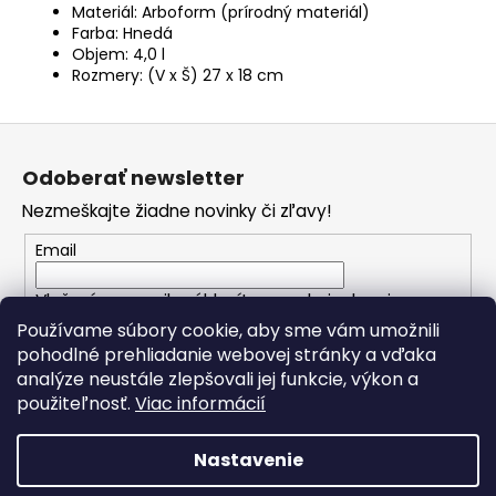
Materiál: Arboform (prírodný materiál)
Farba: Hnedá
Objem: 4,0 l
Rozmery: (V x Š) 27 x 18 cm
Z
á
Odoberať newsletter
p
Nezmeškajte žiadne novinky či zľavy!
ä
t
Email
i
Vložením e-mailu súhlasíte s
podmienkami
e
ochrany osobných údajov
Používame súbory cookie, aby sme vám umožnili
pohodlné prehliadanie webovej stránky a vďaka
analýze neustále zlepšovali jej funkcie, výkon a
PRIHLÁSIŤ SA
použiteľnosť.
Viac informácií
Nastavenie
Vytvoril Shoptet