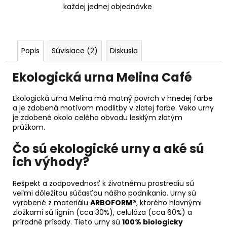
každej jednej objednávke
Popis
Súvisiace (2)
Diskusia
Ekologická urna Melina Café
Ekologická urna Melina má matný povrch v hnedej farbe
a je zdobená motívom modlitby v zlatej farbe. Veko urny
je zdobené okolo celého obvodu lesklým zlatým
prúžkom.
Čo sú ekologické urny a aké sú
ich výhody?
Rešpekt a zodpovednosť k životnému prostrediu sú
veľmi dôležitou súčasťou nášho podnikania. Urny sú
vyrobené z materiálu
ARBOFORM®
, ktorého hlavnými
zložkami sú lignín (cca 30%), celulóza (cca 60%) a
prírodné prísady. Tieto urny sú
100% biologicky