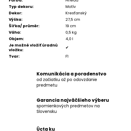
č
Farba
:
Hnedá
a
Typ dekoru
:
Motív
m
Dekor
:
Kresťanský
e
Výška
:
27,5 cm
Šířka/ průměr
:
19 cm
Váha
:
0,5 kg
POZLÁTENÝ
Objem
:
4,0 l
PRSTEŇ
Je možné vložiť úradnú
ZELENÝ
✔
vložku
:
ACHÁT
Tvar
:
F1
€160
Komunikácia a poradenstvo
od začiatku až po odovzdanie
predmetu
Garancia najväčšieho výberu
spomienkových predmetov na
Slovensku
Úcta ku