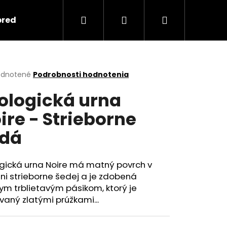
Hľadať
Prihlásenie
Nákupný
predmety
Keramika
Ako objednať spomi
košík
erné
dnotené
Podrobnosti hodnotenia
tenie
ologická urna
ktu
ire - Strieborne
dá
ičiek.
ogická urna Noire má matný povrch v
ni strieborne šedej a je zdobená
ym trblietavým pásikom, ktorý je
Nasledujúce
aný zlatými prúžkami...