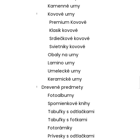
Kamenné urny
Kovové urny
Premium Kovové
Klasik kovové
Srdiečkové kovové
Svietniky kovové
Obaly na urny
Lamino urny
Umelecké urny
Keramické urny
Drevené predmety
Fotoalbumy
Spomienkové knihy
Tabuľky s odtlačkami
Tabuľky s fotkami
Fotorámiky
Prívesky s odtlačkami