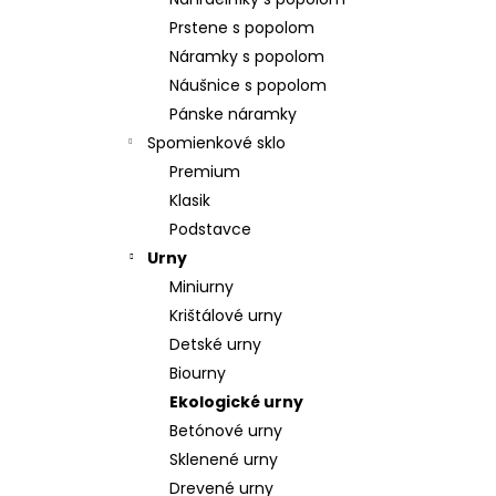
POZLÁTENÝ PRSTEŇ PERLEŤ
Prstene s popolom
€160
Náramky s popolom
Náušnice s popolom
Pánske náramky
Spomienkové sklo
Premium
Klasik
Podstavce
Urny
Miniurny
Krištálové urny
Detské urny
Biourny
Ekologické urny
Betónové urny
Sklenené urny
Drevené urny