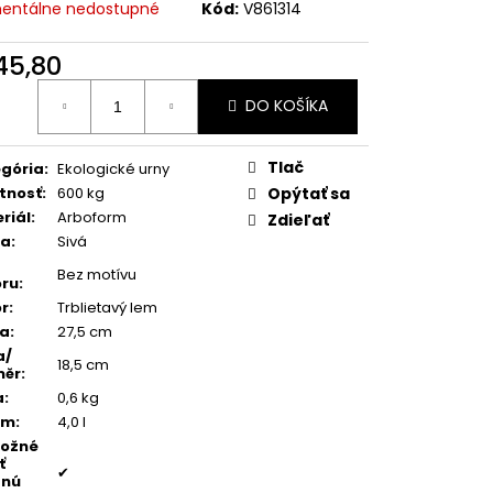
TEŇ MODRÝ ACHÁT
entálne nedostupné
Kód:
V861314
45,80
otková
DO KOŠÍKA
:
Tlač
gória
:
Ekologické urny
tnosť
:
600 kg
Opýtať sa
riál
:
Arboform
Zdieľať
ba
:
Sivá
Bez motívu
ru
:
r
:
Trblietavý lem
ka
:
27,5 cm
a/
18,5 cm
měr
:
a
:
0,6 kg
em
:
4,0 l
možné
ť
✔
dnú