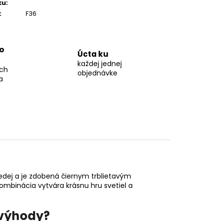
ku
:
:
F36
o
Úcta ku
každej jednej
ch
objednávke
a
edej a je zdobená čiernym trblietavým
ombinácia vytvára krásnu hru svetiel a
 výhody?