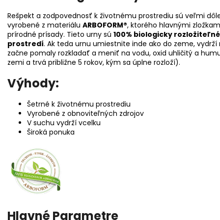
Rešpekt a zodpovednosť k životnému prostrediu sú veľmi dôle
vyrobené z materiálu
ARBOFORM®
, ktorého hlavnými zložkam
prírodné prísady. Tieto urny sú
100% biologicky rozložiteľné
prostredí
. Ak teda urnu umiestnite inde ako do zeme, vydrž
začne pomaly rozkladať a meniť na vodu, oxid uhličitý a hum
zemi a trvá približne 5 rokov, kým sa úplne rozloží).
Výhody:
Šetrné k životnému prostrediu
Vyrobené z obnoviteľných zdrojov
V suchu vydrží vcelku
Široká ponuka
Hlavné Parametre