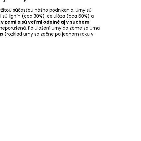
žitou súčasťou nášho podnikania. Urny sú
i sú lignín (cca 30%), celulóza (cca 60%) a
 v zemi a sú veľmi odolné aj v suchom
í neporušená. Po uložení urny do zeme sa urna
us (rozklad urny sa začne po jednom roku v