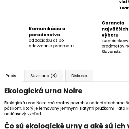
vlož
Tvar
Garancia
Komunikácia a
najväčšieh
poradenstvo
výberu
od začiatku až po
spomienkový
odovzdanie predmetu
predmetov n
Slovensku
Popis
Súvisiace (8)
Diskusia
Ekologická urna Noire
Ekologická urna Noire má matný povrch v odtieni strieborne š
pásikom, ktorý je lemovaný jemnými zlatými prúžkami. Táto k
nadčasový vzhľad.
Čo sú ekologické urny a aké sú ich