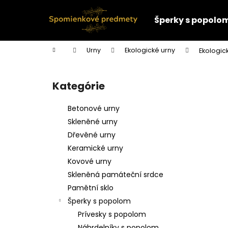
K
Prejsť
na
o
Šperky s popolo
obsah
Späť
Späť
š
do
do
í
Domov
Urny
Ekologické urny
Ekologic
k
obchodu
obchodu
B
o
Kategórie
Preskočiť
č
kategórie
n
Betonové urny
ý
Skleněné urny
p
Dřevěné urny
a
Keramické urny
n
Kovové urny
e
Skleněná památeční srdce
l
Pamětní sklo
Šperky s popolom
Prívesky s popolom
Náhrdelníky s popolom