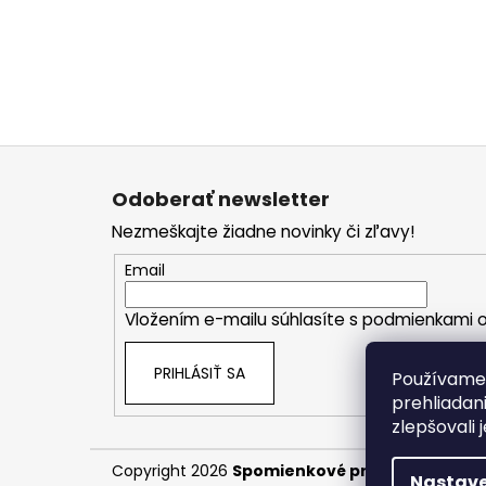
Z
á
Odoberať newsletter
p
Nezmeškajte žiadne novinky či zľavy!
ä
t
Email
i
Vložením e-mailu súhlasíte s
podmienkami o
e
PRIHLÁSIŤ SA
Používame 
prehliadan
zlepšovali 
Copyright 2026
Spomienkové predmety
. Všet
Nastave