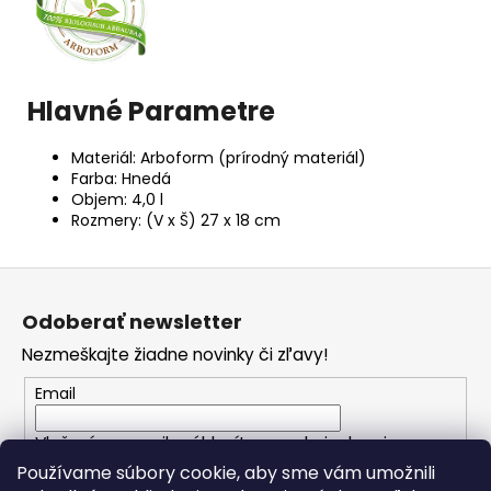
Hlavné Parametre
Materiál: Arboform (prírodný materiál)
Farba: Hnedá
Objem: 4,0 l
Rozmery: (V x Š) 27 x 18 cm
Z
á
Odoberať newsletter
p
Nezmeškajte žiadne novinky či zľavy!
ä
t
Email
i
Vložením e-mailu súhlasíte s
podmienkami
e
ochrany osobných údajov
Používame súbory cookie, aby sme vám umožnili