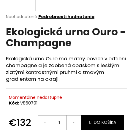
á
j
Priemerné
Neohodnotené
Podrobnosti hodnotenia
s
hodnotenie
Ekologická urna Ouro -
produktu
ť
je
?
Champagne
0,0
z
5
hviezdičiek.
Ekologická urna Ouro má matný povrch v odtieni
champagne a je zdobená opaskom s lesklými
HĽADAŤ
zlatými kontrastnými pruhmi a tmavým
gradientom na okraji.
O
Momentálne nedostupné
d
Kód:
V860701
p
o
€132
r
DO KOŠÍKA
ú
Jednotková