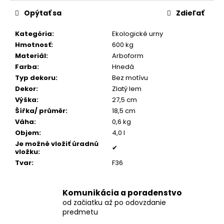
č
cena:
a
Opýtať sa
Zdieľať
m
e
Kategória
:
Ekologické urny
Hmotnosť
:
600 kg
Materiál
:
Arboform
POZLÁTENÝ
Farba
:
Hnedá
PRSTEŇ
Typ dekoru
:
Bez motívu
ZELENÝ
ACHÁT
Dekor
:
Zlatý lem
Výška
:
27,5 cm
€160
Šířka/ průměr
:
18,5 cm
Váha
:
0,6 kg
Objem
:
4,0 l
Je možné vložiť úradnú
✔
vložku
:
Tvar
:
F36
Komunikácia a poradenstvo
od začiatku až po odovzdanie
predmetu