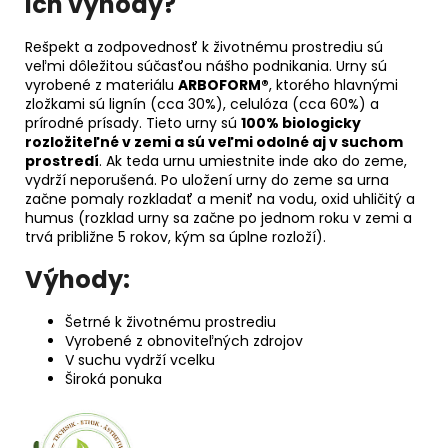
ich výhody?
Rešpekt a zodpovednosť k životnému prostrediu sú
veľmi dôležitou súčasťou nášho podnikania. Urny sú
vyrobené z materiálu
ARBOFORM®
, ktorého hlavnými
zložkami sú lignín (cca 30%), celulóza (cca 60%) a
prírodné prísady. Tieto urny sú
100% biologicky
rozložiteľné v zemi a sú veľmi odolné aj v suchom
prostredí
. Ak teda urnu umiestnite inde ako do zeme,
vydrží neporušená. Po uložení urny do zeme sa urna
začne pomaly rozkladať a meniť na vodu, oxid uhličitý a
humus (rozklad urny sa začne po jednom roku v zemi a
trvá približne 5 rokov, kým sa úplne rozloží).
Výhody:
Šetrné k životnému prostrediu
Vyrobené z obnoviteľných zdrojov
V suchu vydrží vcelku
Široká ponuka