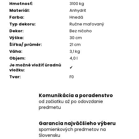
č
Hmotnosť
:
3100 kg
a
Materiál
:
Anhydrit
m
Farba
:
Hnedá
e
Typ dekoru
:
Ručne maľovaný
Dekor
:
Bez ničoho
Výška
:
30 cm
POZLÁTENÝ
PRSTEŇ
Šířka/ průměr
:
21 cm
PERLEŤ
Váha
:
3,1 kg
€160
Objem
:
4,0 l
Je možné vložiť úradnú
✔
vložku
:
Tvar
:
F0
Komunikácia a poradenstvo
od začiatku až po odovzdanie
predmetu
Garancia najväčšieho výberu
spomienkových predmetov na
Slovensku