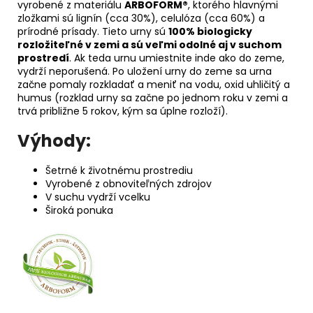
vyrobené z materiálu
ARBOFORM®
, ktorého hlavnými
zložkami sú lignín (cca 30%), celulóza (cca 60%) a
prírodné prísady. Tieto urny sú
100% biologicky
rozložiteľné v zemi a sú veľmi odolné aj v suchom
prostredí
. Ak teda urnu umiestnite inde ako do zeme,
vydrží neporušená. Po uložení urny do zeme sa urna
začne pomaly rozkladať a meniť na vodu, oxid uhličitý a
humus (rozklad urny sa začne po jednom roku v zemi a
trvá približne 5 rokov, kým sa úplne rozloží).
Výhody:
Šetrné k životnému prostrediu
Vyrobené z obnoviteľných zdrojov
V suchu vydrží vcelku
Široká ponuka