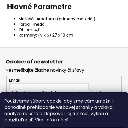
Hlavné Parametre
Materiál: Arboform (prírodný materiál)
Farba: Hnedá
Objem: 4,0 l
Rozmery: (V x Š) 27 x 18 cm
Z
á
Odoberať newsletter
p
Nezmeškajte žiadne novinky či zľavy!
ä
t
Email
i
Vložením e-mailu súhlasíte s
podmienkami
e
ochrany osobných údajov
Používame súbory cookie, aby sme vám umožnili
pohodlné prehliadanie webovej stránky a vďaka
analýze neustále zlepšovali jej funkcie, výkon a
PRIHLÁSIŤ SA
použiteľnosť.
Viac informácií