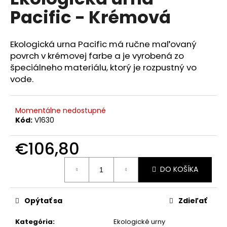
je
á
Pacific - Krémová
0,0
z
j
5
s
hviezdičiek.
Ekologická urna Pacific má ručne maľovaný
ť
povrch v krémovej farbe a je vyrobená zo
?
špeciálneho materiálu, ktorý je rozpustný vo
vode.
Momentálne nedostupné
HĽADAŤ
Kód:
V1630
€106,80
O
Jednotková
DO KOŠÍKA
cena:
d
p
o
Opýtať sa
Zdieľať
r
ú
Kategória
:
Ekologické urny