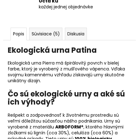
Úcta ku
každej jednej objednávke
Popis
Súvisiace (5)
Diskusia
Ekologická urna Patina
Ekologická urna Pierra má špirálovitý povrch v bielej
farbe, ktorý je vyrobený z mušľového vápenca. Vďaka
svojmu kamennému vzhľadu získavajú urny skutočne
unikátny dizajn.
Čo sú ekologické urny a aké sú
ich výhody?
Rešpekt a zodpovednosť k životnému prostrediu sú
veľmi dôležitou súčasťou nášho podnikania. Urny sú
vyrobené z materiálu
ARBOFORM®
, ktorého hlavnými
zložkami sú lignín (cca 30%), celulóza (cca 60%) a
prírodné prísady. Tieto urny sú
100% biologicky