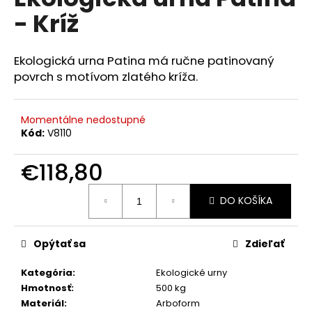
je
á
- Kríž
0,0
z
j
5
s
hviezdičiek.
Ekologická urna Patina má ručne patinovaný
ť
povrch s motívom zlatého kríža.
?
Momentálne nedostupné
Kód:
V8110
HĽADAŤ
€118,80
Jednotková
DO KOŠÍKA
cena:
O
d
Opýtať sa
Zdieľať
p
o
Kategória
:
Ekologické urny
r
Hmotnosť
:
500 kg
ú
Materiál
:
Arboform