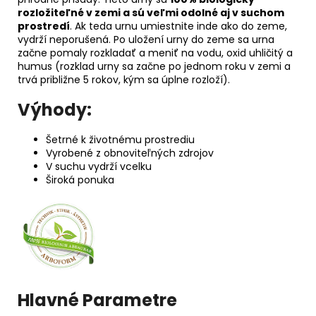
rozložiteľné v zemi a sú veľmi odolné aj v suchom
prostredí
. Ak teda urnu umiestnite inde ako do zeme,
vydrží neporušená. Po uložení urny do zeme sa urna
začne pomaly rozkladať a meniť na vodu, oxid uhličitý a
humus (rozklad urny sa začne po jednom roku v zemi a
trvá približne 5 rokov, kým sa úplne rozloží).
Výhody:
Šetrné k životnému prostrediu
Vyrobené z obnoviteľných zdrojov
V suchu vydrží vcelku
Široká ponuka
Hlavné Parametre