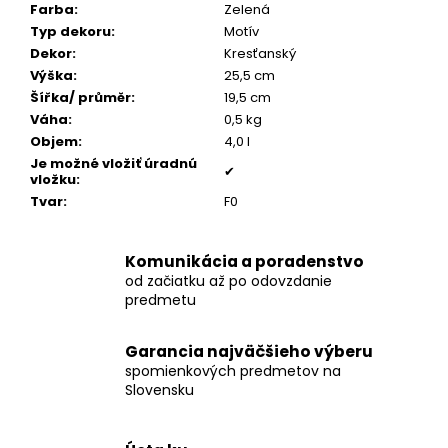
č
Farba
:
Zelená
a
Typ dekoru
:
Motív
m
Dekor
:
Kresťanský
e
Výška
:
25,5 cm
Šířka/ průměr
:
19,5 cm
Váha
:
0,5 kg
PÁNSKY
Objem
:
4,0 l
TOMMY
ŠNÚROVÝ
Je možné vložiť úradnú
✔
NÁRAMOK
vložku
:
Tvar
:
F0
€160
Komunikácia a poradenstvo
od začiatku až po odovzdanie
predmetu
Garancia najväčšieho výberu
spomienkových predmetov na
Slovensku