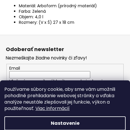
Materiál: Arboform (prírodný materiál)
Farba: Zelená
Objem: 4,0 l
Rozmery: (V x Š) 27 x 18 cm
Z
á
Odoberať newsletter
p
Nezmeškajte žiadne novinky či zľavy!
ä
t
Email
i
Vložením e-mailu súhlasíte s
podmienkami
e
ochrany osobných údajov
Používame súbory cookie, aby sme vám umožnili
pohodlné prehliadanie webovej stránky a vďaka
analýze neustále zlepšovali jej funkcie, výkon a
PRIHLÁSIŤ SA
použiteľnosť.
Viac informácií
Nastavenie
Vytvoril Shoptet