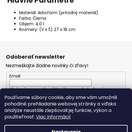
Hlavné Parametre
Materiál: Arboform (prírodný materiál)
Farba: Čierna
Objem: 4,0 l
Rozmery: (V x Š) 27 x 18 cm
Z
á
Odoberať newsletter
p
Nezmeškajte žiadne novinky či zľavy!
ä
t
Email
i
Vložením e-mailu súhlasíte s
podmienkami
e
ochrany osobných údajov
Používame súbory cookie, aby sme vám umožnili
pohodlné prehliadanie webovej stránky a vďaka
analýze neustále zlepšovali jej funkcie, výkon a
PRIHLÁSIŤ SA
použiteľnosť.
Viac informácií
Nastavenie