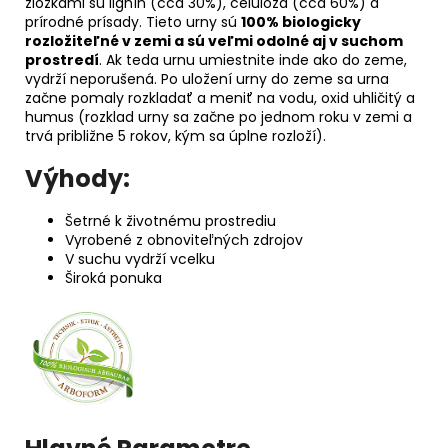
zložkami sú lignín (cca 30%), celulóza (cca 60%) a
prírodné prísady. Tieto urny sú
100% biologicky
rozložiteľné v zemi a sú veľmi odolné aj v suchom
prostredí
. Ak teda urnu umiestnite inde ako do zeme,
vydrží neporušená. Po uložení urny do zeme sa urna
začne pomaly rozkladať a meniť na vodu, oxid uhličitý a
humus (rozklad urny sa začne po jednom roku v zemi a
trvá približne 5 rokov, kým sa úplne rozloží).
Výhody:
Šetrné k životnému prostrediu
Vyrobené z obnoviteľných zdrojov
V suchu vydrží vcelku
Široká ponuka