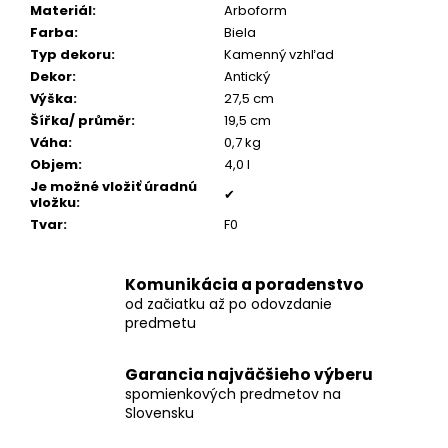
č
Materiál
:
Arboform
a
Farba
:
Biela
m
Typ dekoru
:
Kamenný vzhľad
e
Dekor
:
Antický
Výška
:
27,5 cm
Šířka/ průměr
:
19,5 cm
PÁNSKY
Váha
:
0,7 kg
TOMMY
ŠNÚROVÝ
Objem
:
4,0 l
NÁRAMOK
Je možné vložiť úradnú
✔
vložku
:
€160
Tvar
:
F0
Komunikácia a poradenstvo
od začiatku až po odovzdanie
predmetu
Garancia najväčšieho výberu
spomienkových predmetov na
Slovensku