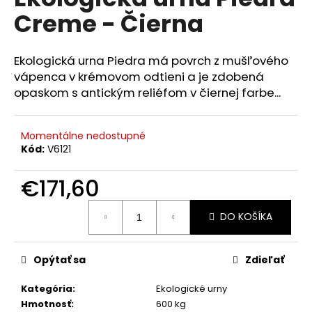
je
á
Creme - Čierna
0,0
z
j
5
s
hviezdičiek.
Ekologická urna Piedra má povrch z mušľového
ť
vápenca v krémovom odtieni a je zdobená
?
opaskom s antickým reliéfom v čiernej farbe...
Momentálne nedostupné
Kód:
V6121
HĽADAŤ
€171,60
Jednotková
DO KOŠÍKA
cena:
O
d
p
Opýtať sa
Zdieľať
o
r
Kategória
:
Ekologické urny
ú
Hmotnosť
:
600 kg