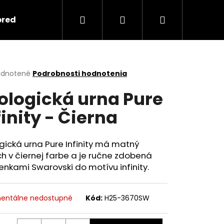
Hľadať
Prihlásenie
Nákupný
predmety
Keramika
Ako objednať spomi
košík
erné
dnotené
Podrobnosti hodnotenia
tenie
ologická urna Pure
ktu
finity - Čierna
ičiek.
gická urna Pure Infinity má matný
h v čiernej farbe a je ručne zdobená
nkami Swarovski do motívu infinity.
Nasledujúce
entálne nedostupné
Kód:
H25-3670SW