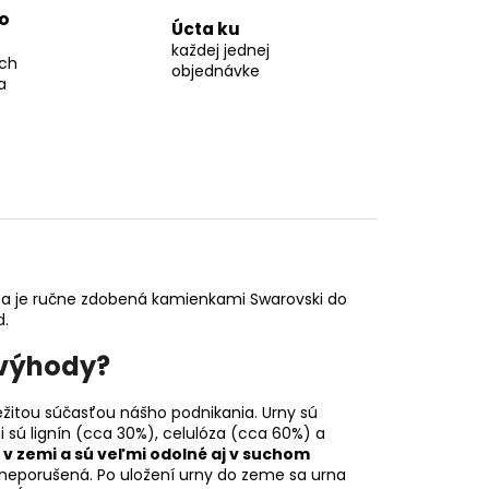
o
Úcta ku
každej jednej
ch
objednávke
a
be a je ručne zdobená kamienkami Swarovski do
d.
 výhody?
žitou súčasťou nášho podnikania. Urny sú
i sú lignín (cca 30%), celulóza (cca 60%) a
 v zemi a sú veľmi odolné aj v suchom
í neporušená. Po uložení urny do zeme sa urna