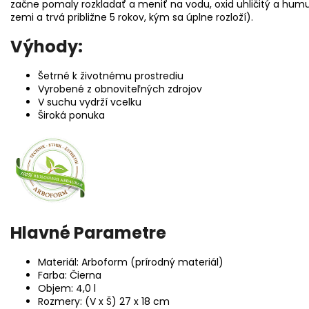
začne pomaly rozkladať a meniť na vodu, oxid uhličitý a hum
zemi a trvá približne 5 rokov, kým sa úplne rozloží).
Výhody:
Šetrné k životnému prostrediu
Vyrobené z obnoviteľných zdrojov
V suchu vydrží vcelku
Široká ponuka
Hlavné Parametre
Materiál: Arboform (prírodný materiál)
Farba: Čierna
Objem: 4,0 l
Rozmery: (V x Š) 27 x 18 cm