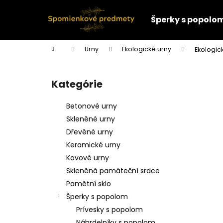
K
Prejsť
na
o
Šperky s popolo
obsah
Späť
Späť
š
do
do
í
Domov
Urny
Ekologické urny
Ekologick
k
obchodu
obchodu
B
o
Kategórie
Preskočiť
č
kategórie
n
Betonové urny
ý
Skleněné urny
p
Dřevěné urny
a
Keramické urny
n
Kovové urny
e
Skleněná památeční srdce
l
Pamětní sklo
Šperky s popolom
Prívesky s popolom
Náhrdelníky s popolom