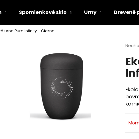
m
Spomienkové sklo
Urny
Drevené 
á urna Pure Infinity - Čierna
Čo potrebujete nájsť?
Priem
Neoho
hodno
Ek
produ
HĽADAŤ
je
In
0,0
z
5
Odporúčame
hviezd
Ekolo
povrc
kamie
Mom