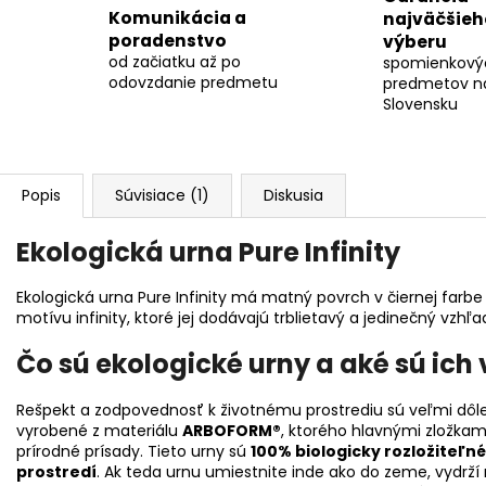
Komunikácia a
najväčšieh
poradenstvo
výberu
od začiatku až po
spomienkový
odovzdanie predmetu
predmetov n
Slovensku
Popis
Súvisiace (1)
Diskusia
Ekologická urna Pure Infinity
Ekologická urna Pure Infinity má matný povrch v čiernej far
motívu infinity, ktoré jej dodávajú trblietavý a jedinečný vzhľa
Čo sú ekologické urny a aké sú ich
Rešpekt a zodpovednosť k životnému prostrediu sú veľmi dôle
vyrobené z materiálu
ARBOFORM®
, ktorého hlavnými zložkam
prírodné prísady. Tieto urny sú
100% biologicky rozložiteľné
prostredí
. Ak teda urnu umiestnite inde ako do zeme, vydrž