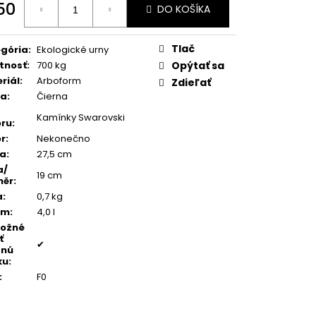
TEŇ MODRÝ ACHÁT
50
DO KOŠÍKA
otková
:
Tlač
gória
:
Ekologické urny
tnosť
:
700 kg
Opýtať sa
riál
:
Arboform
Zdieľať
ba
:
Čierna
Kamínky Swarovski
ru
:
r
:
Nekonečno
ka
:
27,5 cm
a/
19 cm
měr
:
a
:
0,7 kg
em
:
4,0 l
možné
ť
✔
dnú
ku
:
:
F0