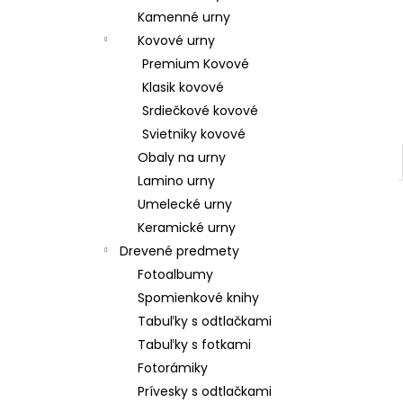
Kamenné urny
Kovové urny
Premium Kovové
Klasik kovové
Srdiečkové kovové
Svietniky kovové
Obaly na urny
Lamino urny
Umelecké urny
Keramické urny
Drevené predmety
Fotoalbumy
Spomienkové knihy
Tabuľky s odtlačkami
Tabuľky s fotkami
Fotorámiky
Prívesky s odtlačkami