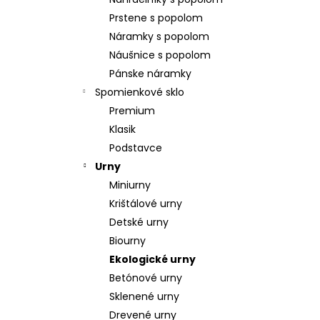
POZLÁTENÝ PRSTEŇ PERLEŤ
Prstene s popolom
€160
Náramky s popolom
Náušnice s popolom
Pánske náramky
Spomienkové sklo
Premium
Klasik
Podstavce
Urny
Miniurny
Krištálové urny
Detské urny
Biourny
Ekologické urny
Betónové urny
Sklenené urny
Drevené urny