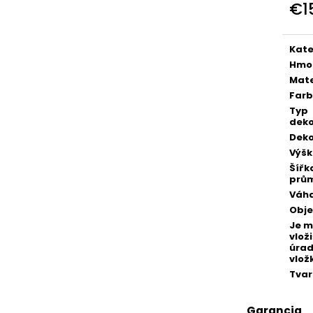
POZLÁTENÝ PRSTEŇ ZELENÝ ACHÁT
POZLÁTENÝ PRS
€1
€160
€160
Jedn
cena
Kate
Hmo
Mate
Far
Typ
deko
Deko
Výš
Šířk
prů
Váh
Obj
Je 
vloži
úra
vlož
Tvar
Garancia