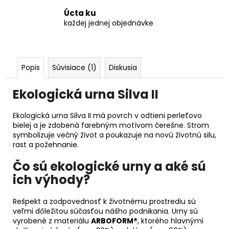
Úcta ku
každej jednej objednávke
Popis
Súvisiace (1)
Diskusia
Ekologická urna Silva II
Ekologická urna Silva II má povrch v odtieni perleťovo
bielej a je zdobená farebným motívom čerešne. Strom
symbolizuje večný život a poukazuje na novú životnú silu,
rast a požehnanie.
Čo sú ekologické urny a aké sú
ich výhody?
Rešpekt a zodpovednosť k životnému prostrediu sú
veľmi dôležitou súčasťou nášho podnikania. Urny sú
vyrobené z materiálu
ARBOFORM®
, ktorého hlavnými