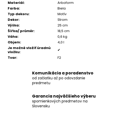
č
Materiál
:
Arboform
a
Farba
:
Biela
m
Typ dekoru
:
Motív
e
Dekor
:
Strom
Výška
:
25 cm
Šířka/ průměr
:
18,5 cm
PÁNSKY
Váha
:
0,6 kg
KOŽENÝ
NÁRAMOK,
Objem
:
4,0 l
COGNAC
Je možné vložiť úradnú
KOŽA
✔
vložku
:
€160
Tvar
:
F2
Komunikácia a poradenstvo
od začiatku až po odovzdanie
predmetu
Garancia najväčšieho výberu
spomienkových predmetov na
Slovensku