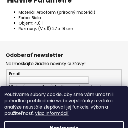
Hlavné Parametre
Materiál: Arboform (prírodný materiál)
Farba: Biela
Objem: 4,0 l
Rozmery: (V x Š) 27 x 18 cm
Z
á
Odoberať newsletter
p
Nezmeškajte žiadne novinky či zľavy!
ä
t
Email
i
Vložením e-mailu súhlasíte s
podmienkami
e
ochrany osobných údajov
Používame súbory cookie, aby sme vám umožnili
pohodlné prehliadanie webovej stránky a vďaka
analýze neustále zlepšovali jej funkcie, výkon a
PRIHLÁSIŤ SA
použiteľnosť.
Viac informácií
Nastavenie