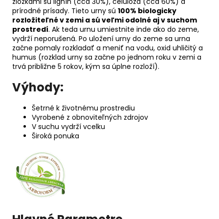
zložkami sú lignín (cca 30%), celulóza (cca 60%) a
prírodné prísady. Tieto urny sú
100% biologicky
rozložiteľné v zemi a sú veľmi odolné aj v suchom
prostredí
. Ak teda urnu umiestnite inde ako do zeme,
vydrží neporušená. Po uložení urny do zeme sa urna
začne pomaly rozkladať a meniť na vodu, oxid uhličitý a
humus (rozklad urny sa začne po jednom roku v zemi a
trvá približne 5 rokov, kým sa úplne rozloží).
Výhody:
Šetrné k životnému prostrediu
Vyrobené z obnoviteľných zdrojov
V suchu vydrží vcelku
Široká ponuka