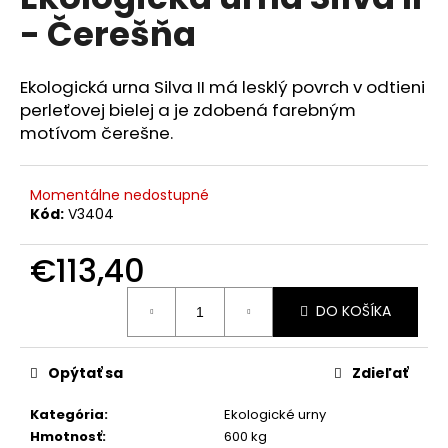
je
á
- Čerešňa
0,0
z
j
5
s
hviezdičiek.
Ekologická urna Silva II má lesklý povrch v odtieni
ť
perleťovej bielej a je zdobená farebným
?
motívom čerešne.
Momentálne nedostupné
Kód:
V3404
HĽADAŤ
€113,40
Jednotková
DO KOŠÍKA
cena:
O
d
p
Opýtať sa
Zdieľať
o
r
Kategória
:
Ekologické urny
ú
Hmotnosť
:
600 kg