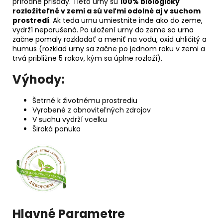
prírodné prísady. Tieto urny sú
100% biologicky
rozložiteľné v zemi a sú veľmi odolné aj v suchom
prostredí
. Ak teda urnu umiestnite inde ako do zeme,
vydrží neporušená. Po uložení urny do zeme sa urna
začne pomaly rozkladať a meniť na vodu, oxid uhličitý a
humus (rozklad urny sa začne po jednom roku v zemi a
trvá približne 5 rokov, kým sa úplne rozloží).
Výhody:
Šetrné k životnému prostrediu
Vyrobené z obnoviteľných zdrojov
V suchu vydrží vcelku
Široká ponuka
Hlavné Parametre