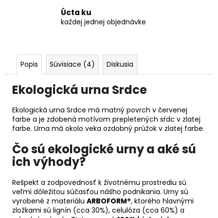
Úcta ku
každej jednej objednávke
Popis
Súvisiace (4)
Diskusia
Ekologická urna Srdce
Ekologická urna Srdce má matný povrch v červenej
farbe a je zdobená motívom prepletených sŕdc v zlatej
farbe. Urna má okolo veka ozdobný prúžok v zlatej farbe.
Čo sú ekologické urny a aké sú
ich výhody?
Rešpekt a zodpovednosť k životnému prostrediu sú
veľmi dôležitou súčasťou nášho podnikania. Urny sú
vyrobené z materiálu
ARBOFORM®
, ktorého hlavnými
zložkami sú lignín (cca 30%), celulóza (cca 60%) a