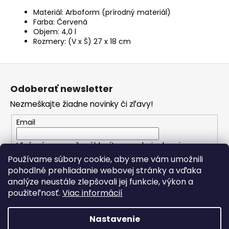
Materiál: Arboform (prírodný materiál)
Farba: Červená
Objem: 4,0 l
Rozmery: (V x Š) 27 x 18 cm
Z
á
Odoberať newsletter
p
Nezmeškajte žiadne novinky či zľavy!
ä
t
Email
i
Vložením e-mailu súhlasíte s
podmienkami
e
ochrany osobných údajov
Používame súbory cookie, aby sme vám umožnili
pohodlné prehliadanie webovej stránky a vďaka
analýze neustále zlepšovali jej funkcie, výkon a
PRIHLÁSIŤ SA
použiteľnosť.
Viac informácií
Nastavenie
Vytvoril Shoptet