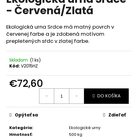
je
á
- Červená/Zlatá
0,0
z
j
5
s
hviezdičiek.
Ekologická urna Srdce má matný povrch v
ť
červenej farbe a je zdobená motívom
?
prepletených sŕdc v zlatej farbe.
Skladom
(1 ks)
Kód:
V2015HZ
HĽADAŤ
€72,60
Jednotková
DO KOŠÍKA
cena:
O
d
p
Opýtať sa
Zdieľať
o
r
Kategória
:
Ekologické urny
ú
Hmotnosť
:
500 kg