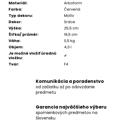
č
Materiál
:
Arboform
a
Farba
:
Červená
m
Typ dekoru
:
Motív
e
Dekor
:
Srdce
Výška
:
25,5 cm
Šířka/ průměr
:
19,5 cm
POZLÁTENÝ
Váha
:
0,5 kg
PRSTEŇ
PERLEŤ
Objem
:
4,0 l
Je možné vložiť úradnú
€160
✔
vložku
:
Tvar
:
F4
Komunikácia a poradenstvo
od začiatku až po odovzdanie
predmetu
Garancia najväčšieho výberu
spomienkových predmetov na
Slovensku