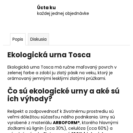
Úcta ku
každej jednej objednávke
Popis
Diskusia
Ekologická urna Tosca
Ekologická urna Tosca má ručne maľovaný povrch v
zelenej farbe a zdobí ju zlatý pásik na veku, ktorý je
orámovaný jemnými lesklými zlatými prúžkami.
Čo sú ekologické urny a aké sú
ich výhody?
Rešpekt a zodpovednosť k životnému prostrediu sú
veľmi dôležitou súčasťou nášho podnikania. Urny sú
vyrobené z materiálu
ARBOFORM®
, ktorého hlavnými
zložkami sú lignín (cca 30%), celulóza (cca 60%) a