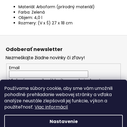
Materiál: Arboform (prírodný materiál)
Farba: Zelená
Objem: 4,0 l
Rozmery: (V x Š) 27 x 18 cm
Z
á
Odoberať newsletter
p
Nezmeškajte žiadne novinky či zľavy!
ä
t
Email
i
Vložením e-mailu súhlasíte s
podmienkami
e
ochrany osobných údajov
Používame súbory cookie, aby sme vám umožnili
pohodlné prehliadanie webovej stránky a vďaka
analýze neustále zlepšovali jej funkcie, výkon a
PRIHLÁSIŤ SA
použiteľnosť.
Viac informácií
Nastavenie
Vytvoril Shoptet