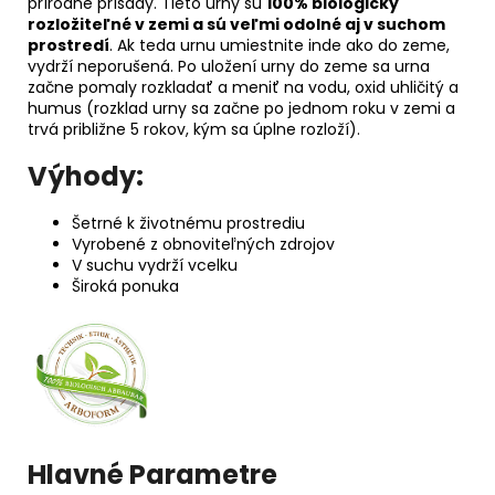
prírodné prísady. Tieto urny sú
100% biologicky
rozložiteľné v zemi a sú veľmi odolné aj v suchom
prostredí
. Ak teda urnu umiestnite inde ako do zeme,
vydrží neporušená. Po uložení urny do zeme sa urna
začne pomaly rozkladať a meniť na vodu, oxid uhličitý a
humus (rozklad urny sa začne po jednom roku v zemi a
trvá približne 5 rokov, kým sa úplne rozloží).
Výhody:
Šetrné k životnému prostrediu
Vyrobené z obnoviteľných zdrojov
V suchu vydrží vcelku
Široká ponuka
Hlavné Parametre