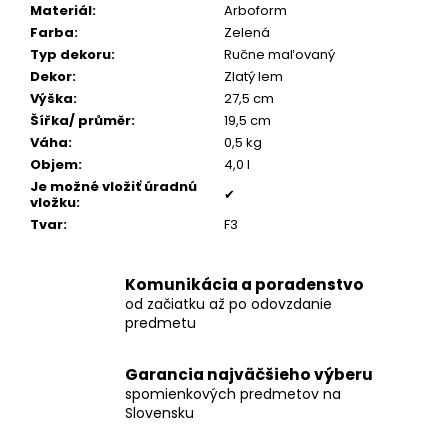
č
Materiál
:
Arboform
a
Farba
:
Zelená
m
Typ dekoru
:
Ručne maľovaný
e
Dekor
:
Zlatý lem
Výška
:
27,5 cm
Šířka/ průměr
:
19,5 cm
POZLÁTENÝ
Váha
:
0,5 kg
PRSTEŇ
ZELENÝ
Objem
:
4,0 l
ACHÁT
Je možné vložiť úradnú
✔
vložku
:
€160
Tvar
:
F3
Komunikácia a poradenstvo
od začiatku až po odovzdanie
predmetu
Garancia najväčšieho výberu
spomienkových predmetov na
Slovensku