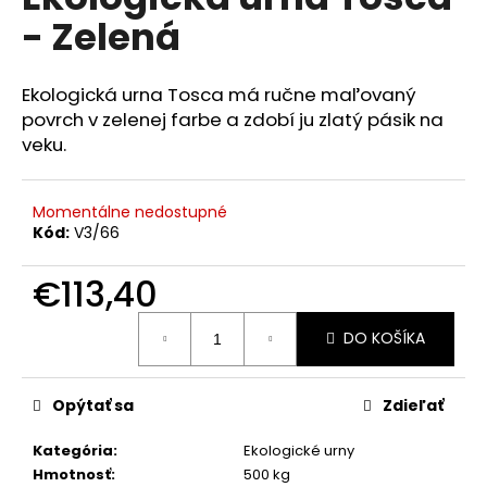
je
á
- Zelená
0,0
z
j
5
s
hviezdičiek.
Ekologická urna Tosca má ručne maľovaný
ť
povrch v zelenej farbe a zdobí ju zlatý pásik na
?
veku.
Momentálne nedostupné
Kód:
V3/66
HĽADAŤ
€113,40
Jednotková
DO KOŠÍKA
cena:
O
d
p
Opýtať sa
Zdieľať
o
r
Kategória
:
Ekologické urny
ú
Hmotnosť
:
500 kg