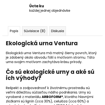
Úcta ku
každej jednej objednávke
Popis
Súvisiace (8)
Diskusia
Ekologická urna Ventura
Ekologická urna Ventura má matný čierny povrch, ktorý
je zdobený okolo obvodu fólií s motívom stromu. Táto
urna svojim motívom zachytáva krásu prírody.
Čo sú ekologické urny a aké sú
ich výhody?
Rešpekt a zodpovednosť k životnému prostrediu sú
veľmi dôležitou súčasťou nášho podnikania. Urny sú
vyrobené z materiálu
ARBOFORM®
, ktorého hlavnými
zložkami sú lignín (cca 30%), celulóza (cca 60%) a