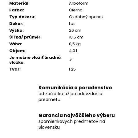
č
Materiál
:
Arboform
a
Farba
:
Čierna
m
Typ dekoru
:
Ozdobný opasok
e
Dekor
:
Les
Výška
:
26 cm
Šířka/ průměr
:
18,5 cm
POZLÁTENÝ
Váha
:
0,5 kg
PRSTEŇ
MODRÝ
Objem
:
4,0 l
ACHÁT
Je možné vložiť úradnú
✔
vložku
:
€160
Tvar
:
F25
Komunikácia a poradenstvo
od začiatku až po odovzdanie
predmetu
Garancia najväčšieho výberu
spomienkových predmetov na
Slovensku