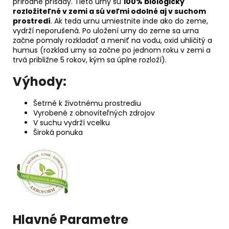
prírodné prísady. Tieto urny sú
100% biologicky
rozložiteľné v zemi a sú veľmi odolné aj v suchom
prostredí
. Ak teda urnu umiestnite inde ako do zeme,
vydrží neporušená. Po uložení urny do zeme sa urna
začne pomaly rozkladať a meniť na vodu, oxid uhličitý a
humus (rozklad urny sa začne po jednom roku v zemi a
trvá približne 5 rokov, kým sa úplne rozloží).
Výhody:
Šetrné k životnému prostrediu
Vyrobené z obnoviteľných zdrojov
V suchu vydrží vcelku
Široká ponuka
Hlavné Parametre