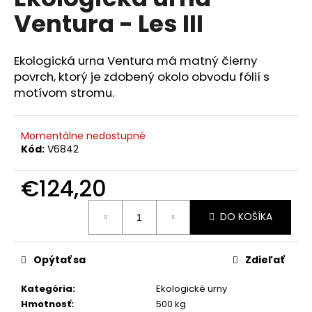
je
á
Ventura - Les III
0,0
z
j
5
s
hviezdičiek.
Ekologická urna Ventura má matný čierny
ť
povrch, ktorý je zdobený okolo obvodu fólií s
?
motívom stromu.
Momentálne nedostupné
Kód:
V6842
HĽADAŤ
€124,20
Jednotková
DO KOŠÍKA
cena:
O
d
p
Opýtať sa
Zdieľať
o
r
Kategória
:
Ekologické urny
ú
Hmotnosť
:
500 kg