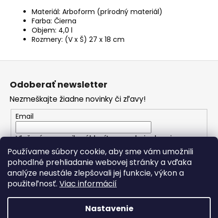
Materiál: Arboform (prírodný materiál)
Farba: Čierna
Objem: 4,0 l
Rozmery: (V x Š) 27 x 18 cm
Z
á
Odoberať newsletter
p
Nezmeškajte žiadne novinky či zľavy!
ä
t
Email
i
Vložením e-mailu súhlasíte s
podmienkami
e
ochrany osobných údajov
Používame súbory cookie, aby sme vám umožnili
pohodlné prehliadanie webovej stránky a vďaka
analýze neustále zlepšovali jej funkcie, výkon a
PRIHLÁSIŤ SA
použiteľnosť.
Viac informácií
Nastavenie
Vytvoril Shoptet