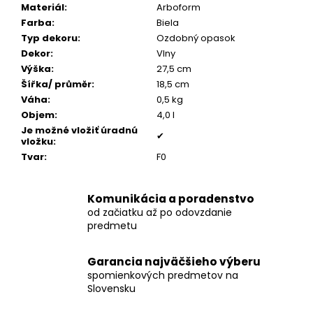
č
Materiál
:
Arboform
a
Farba
:
Biela
m
Typ dekoru
:
Ozdobný opasok
e
Dekor
:
Vlny
Výška
:
27,5 cm
Šířka/ průměr
:
18,5 cm
POZLÁTENÝ
Váha
:
0,5 kg
PRSTEŇ
MODRÝ
Objem
:
4,0 l
ACHÁT
Je možné vložiť úradnú
✔
vložku
:
€160
Tvar
:
F0
Komunikácia a poradenstvo
od začiatku až po odovzdanie
predmetu
Garancia najväčšieho výberu
spomienkových predmetov na
Slovensku