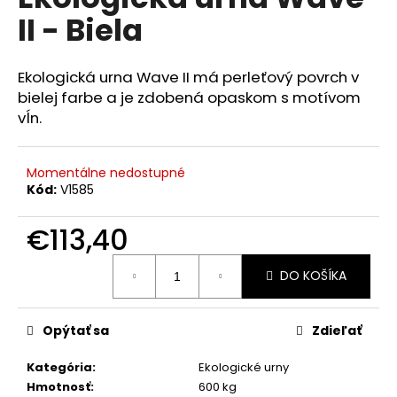
je
á
II - Biela
0,0
z
j
5
s
hviezdičiek.
Ekologická urna Wave II má perleťový povrch v
ť
bielej farbe a je zdobená opaskom s motívom
?
vĺn.
Momentálne nedostupné
Kód:
V1585
HĽADAŤ
€113,40
Jednotková
DO KOŠÍKA
cena:
O
d
p
Opýtať sa
Zdieľať
o
r
Kategória
:
Ekologické urny
ú
Hmotnosť
:
600 kg