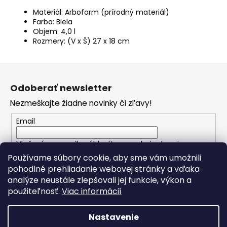
Materiál: Arboform (prírodný materiál)
Farba: Biela
Objem: 4,0 l
Rozmery: (V x Š) 27 x 18 cm
Z
á
Odoberať newsletter
p
Nezmeškajte žiadne novinky či zľavy!
ä
t
Email
i
Vložením e-mailu súhlasíte s
podmienkami
e
ochrany osobných údajov
Používame súbory cookie, aby sme vám umožnili
pohodlné prehliadanie webovej stránky a vďaka
analýze neustále zlepšovali jej funkcie, výkon a
PRIHLÁSIŤ SA
použiteľnosť.
Viac informácií
Nastavenie
Vytvoril Shoptet