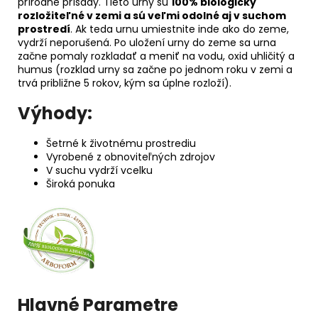
prírodné prísady. Tieto urny sú
100% biologicky
rozložiteľné v zemi a sú veľmi odolné aj v suchom
prostredí
. Ak teda urnu umiestnite inde ako do zeme,
vydrží neporušená. Po uložení urny do zeme sa urna
začne pomaly rozkladať a meniť na vodu, oxid uhličitý a
humus (rozklad urny sa začne po jednom roku v zemi a
trvá približne 5 rokov, kým sa úplne rozloží).
Výhody:
Šetrné k životnému prostrediu
Vyrobené z obnoviteľných zdrojov
V suchu vydrží vcelku
Široká ponuka
Hlavné Parametre