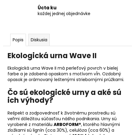
Úcta ku
každej jednej objednávke
Popis
Diskusia
Ekologická urna Wave II
Ekologická urna Wave II má perleťový povrch v bielej
farbe a je zdobená opaskom s motívom vĺn. Ozdobný
opasok je orámovaný leštenými striebornými prúžkami.
Čo sú ekologické urny a aké sú
ich výhody?
Rešpekt a zodpovednosť k životnému prostrediu sú
veľmi dôležitou súčasťou nášho podnikania. Urny sú
vyrobené z materiálu
ARBOFORM®
, ktorého hlavnými
zložkami sú lignín (cca 30%), celulóza (cca 60%) a