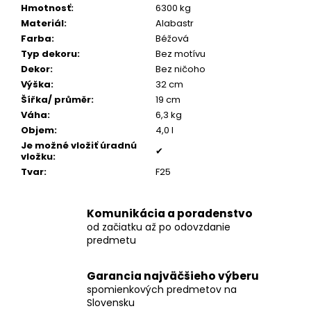
č
Hmotnosť
:
6300 kg
a
Materiál
:
Alabastr
m
Farba
:
Béžová
e
Typ dekoru
:
Bez motívu
Dekor
:
Bez ničoho
Výška
:
32 cm
POZLÁTENÝ
PRSTEŇ
Šířka/ průměr
:
19 cm
PERLEŤ
Váha
:
6,3 kg
€160
Objem
:
4,0 l
Je možné vložiť úradnú
✔
vložku
:
Tvar
:
F25
Komunikácia a poradenstvo
od začiatku až po odovzdanie
predmetu
Garancia najväčšieho výberu
spomienkových predmetov na
Slovensku