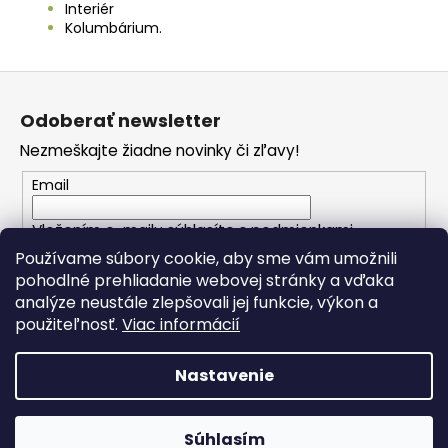
Interiér
Kolumbárium.
Z
á
Odoberať newsletter
p
Nezmeškajte žiadne novinky či zľavy!
ä
t
Email
i
Vložením e-mailu súhlasíte s
podmienkami
e
ochrany osobných údajov
Používame súbory cookie, aby sme vám umožnili
pohodlné prehliadanie webovej stránky a vďaka
analýze neustále zlepšovali jej funkcie, výkon a
PRIHLÁSIŤ SA
použiteľnosť.
Viac informácií
Nastavenie
Vytvoril Shoptet
Copyright 2026
Spomienkové predmety
. Všetky práva
Súhlasím
vyhradené.