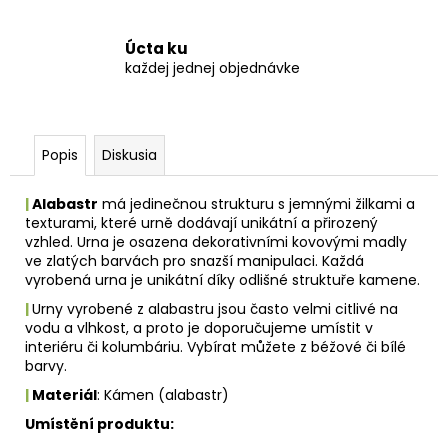
Úcta ku
každej jednej objednávke
Popis
Diskusia
|
Alabastr
má jedinečnou strukturu s jemnými žilkami a
texturami, které urně dodávají unikátní a přirozený
vzhled. Urna je osazena dekorativními kovovými madly
ve zlatých barvách pro snazší manipulaci. Každá
vyrobená urna je unikátní díky odlišné struktuře kamene.
|
Urny vyrobené z alabastru jsou často velmi citlivé na
vodu a vlhkost, a proto je doporučujeme umístit v
interiéru či kolumbáriu. Vybírat můžete z béžové či bílé
barvy.
|
Materiál
: Kámen (alabastr)
Umístění produktu: