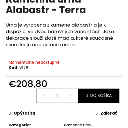
je
á
Alabastr - Terra
0,0
z
j
5
s
hviezdičiek.
Urna je vyrobena z kamene alabastr a je k
ť
dispozici ve dvou barevných variantách. Jako
?
dekorace slouží zlaté madla, které současně
usnadňují manipulaci s urnou.
Momentálne nedostupné
HĽADAŤ
Kód:
V176
€208,80
O
Jednotková
DO KOŠÍKA
cena:
d
p
o
Opýtať sa
Zdieľať
r
ú
Kategória
:
Kamenné urny