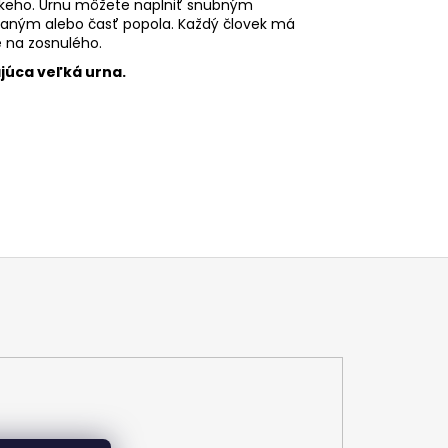
zkeho. Urnu môžete naplniť snubným
aným alebo časť popola. Každý človek má
e na zosnulého.
ajúca veľká urna.