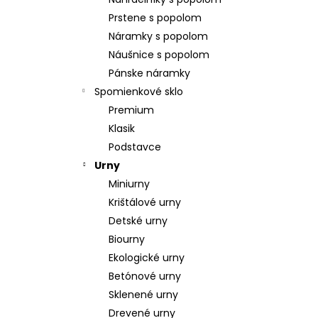
POZLÁTENÝ PRSTEŇ PERLEŤ
Prstene s popolom
€160
Náramky s popolom
Náušnice s popolom
Pánske náramky
Spomienkové sklo
Premium
Klasik
Podstavce
Urny
Miniurny
Krištálové urny
Detské urny
Biourny
Ekologické urny
Betónové urny
Sklenené urny
Drevené urny