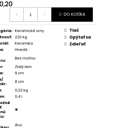
TEŇ MODRÝ ACHÁT
0,20
otková
DO KOŠÍKA
:
Tlač
gória
:
Keramické urny
tnosť
:
220 kg
Opýtať sa
riál
:
Keramika
Zdieľať
ba
:
Hnedá
Bez motívu
ru
:
r
:
Zlatý lem
ka
:
9 cm
a/
8 cm
měr
:
a
:
0,22 kg
em
:
0,4 l
možné
ť
✖
dnú
ku
:
Áno
čkou
: