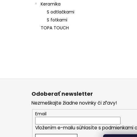
Keramika
S odtlačkami
S fotkami
TOPA TOUCH
Z
á
Odoberať newsletter
p
Nezmeškajte žiadne novinky či zľavy!
ä
t
Email
i
Vložením e-mailu súhlasíte s
podmienkami o
e