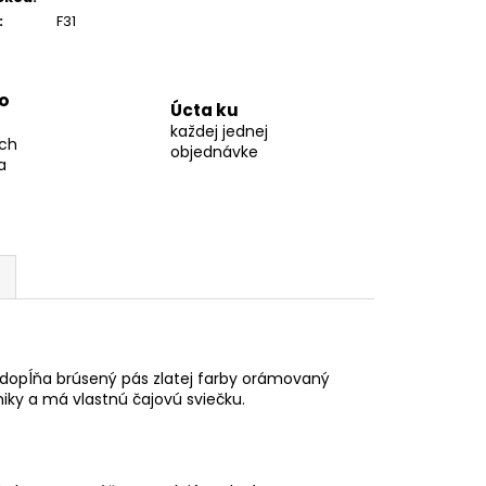
:
F31
o
Úcta ku
každej jednej
ch
objednávke
a
dopĺňa brúsený pás zlatej farby orámovaný
miky a má vlastnú čajovú sviečku.