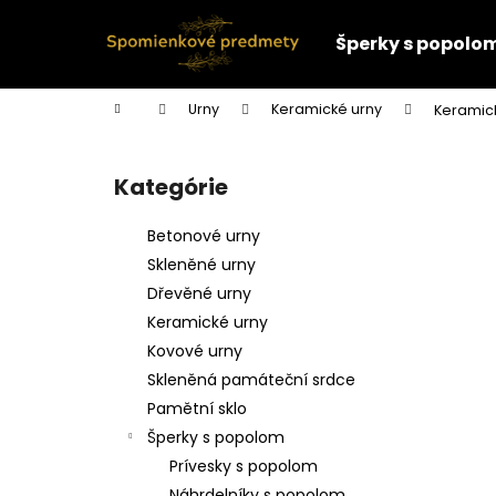
K
Prejsť
na
o
Šperky s popolo
obsah
Späť
Späť
š
do
do
í
Domov
Urny
Keramické urny
Keramic
k
obchodu
obchodu
B
o
Kategórie
Preskočiť
č
kategórie
n
Betonové urny
ý
Skleněné urny
p
Dřevěné urny
a
Keramické urny
n
Kovové urny
e
Skleněná památeční srdce
l
Pamětní sklo
Šperky s popolom
Prívesky s popolom
Náhrdelníky s popolom