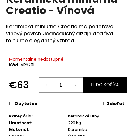
je
á
Creatio - Vínová
0,0
z
j
5
s
hviezdičiek.
Keramická miniurna Creatio má perleťovo
ť
vínový povrch. Jednoduchý dizajn dodáva
?
miniurne elegantný vzhľad.
Momentálne nedostupné
Kód:
VP520L
HĽADAŤ
€63
DO KOŠÍKA
Jednotková
O
cena:
d
Opýtať sa
Zdieľať
p
o
Kategória
:
Keramické urny
r
Hmotnosť
:
220 kg
ú
Materiál
:
Keramika