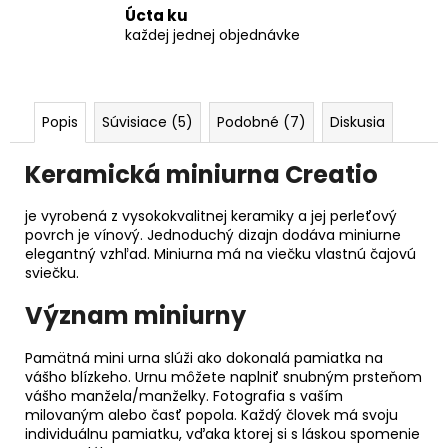
Úcta ku
každej jednej objednávke
Popis
Súvisiace (5)
Podobné (7)
Diskusia
Keramická miniurna Creatio
je vyrobená z vysokokvalitnej keramiky a jej perleťový
povrch je vínový. Jednoduchý dizajn dodáva miniurne
elegantný vzhľad. Miniurna má na viečku vlastnú čajovú
sviečku.
Význam miniurny
Pamätná mini urna slúži ako dokonalá pamiatka na
vášho blízkeho. Urnu môžete naplniť snubným prsteňom
vášho manžela/manželky. Fotografia s vaším
milovaným alebo časť popola. Každý človek má svoju
individuálnu pamiatku, vďaka ktorej si s láskou spomenie