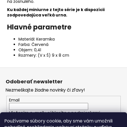
na zosnulého.
Ku každej miniurne z tejto série je k dispozícii
zodpovedajúca veľká urna.
Hlavné parametre
Materiál: Keramika
Farba: Červená
Objem: 0,4l
Rozmery: (V x Š) 9 x 8 cm
Z
á
Odoberať newsletter
p
Nezmeškajte žiadne novinky či zľavy!
ä
t
Email
i
Vložením e-mailu súhlasíte s
podmienkami
e
ochrany osobných údajov
Používame súbory cookie, aby sme vám umožnili