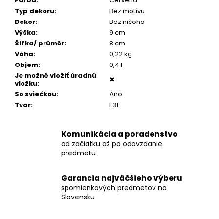
č
Farba
:
Červená
a
Typ dekoru
:
Bez motívu
m
Dekor
:
Bez ničoho
e
Výška
:
9 cm
Šířka/ průměr
:
8 cm
Váha
:
0,22 kg
POZLÁTENÝ
Objem
:
0,4 l
PRSTEŇ
Je možné vložiť úradnú
PERLEŤ
✖
vložku
:
€160
So sviečkou
:
Áno
Tvar
:
F31
Komunikácia a poradenstvo
od začiatku až po odovzdanie
predmetu
Garancia najväčšieho výberu
spomienkových predmetov na
Slovensku