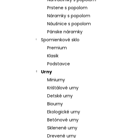
POZLÁTENÝ PRSTEŇ PERLEŤ
Prstene s popolom
€160
Náramky s popolom
Náušnice s popolom
Pánske náramky
Spomienkové sklo
Premium
Klasik
Podstavce
Urny
Miniurny
Krištálové urny
Detské urny
Biourny
Ekologické urny
Betónové urny
Sklenené urny
Drevené urny