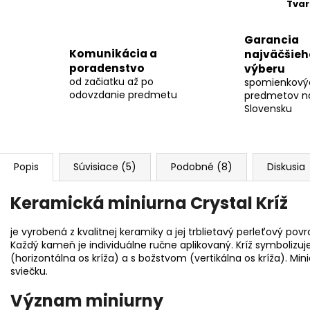
Tvar
Garancia
Komunikácia a
najväčšieh
poradenstvo
výberu
od začiatku až po
spomienkový
odovzdanie predmetu
predmetov n
Slovensku
Popis
Súvisiace (5)
Podobné (8)
Diskusia
Keramická miniurna Crystal Kríž
je vyrobená z kvalitnej keramiky a jej trblietavý perleťový povrc
Každý kameň je individuálne ručne aplikovaný. Kríž symbolizuj
(horizontálna os kríža) a s božstvom (vertikálna os kríža). Mi
sviečku.
Význam miniurny