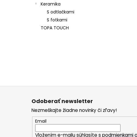
Keramika
S odtlačkami
S fotkami
TOPA TOUCH
Z
á
Odoberať newsletter
p
Nezmeškajte žiadne novinky či zľavy!
ä
t
Email
i
Vložením e-mailu súhlasíte s
podmienkami o