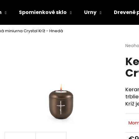
m
Spomienkové sklo
Urny
Drevené 
á miniurna Crystal Kríž - Hnedá
Čo potrebujete nájsť?
Priem
Neoho
hodno
Ke
produ
HĽADAŤ
je
Cr
0,0
z
5
Odporúčame
hviezd
Keram
trbli
Kríž 
Mom
€9