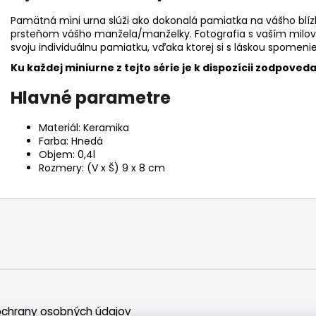
Pamätná mini urna slúži ako dokonalá pamiatka na vášho blí
prsteňom vášho manžela/manželky. Fotografia s vaším milov
svoju individuálnu pamiatku, vďaka ktorej si s láskou spomeni
Ku každej miniurne z tejto série je k dispozícii zodpoved
Hlavné parametre
Materiál: Keramika
Farba: Hnedá
Objem: 0,4l
Rozmery: (V x Š) 9 x 8 cm
chrany osobných údajov