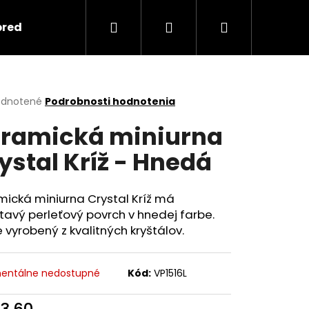
Hľadať
Prihlásenie
Nákupný
predmety
Keramika
Ako objednať spomi
košík
erné
dnotené
Podrobnosti hodnotenia
tenie
ramická miniurna
ktu
ystal Kríž - Hnedá
ičiek.
ická miniurna Crystal Kríž má
etavý perleťový povrch v hnedej farbe.
je vyrobený z kvalitných kryštálov.
Nasledujúce
entálne nedostupné
Kód:
VP1516L
3,60