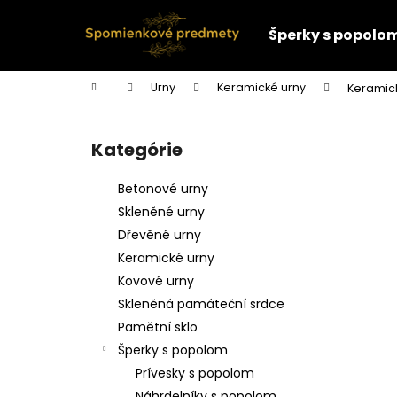
K
Prejsť
na
o
Šperky s popolo
obsah
Späť
Späť
š
do
do
í
Domov
Urny
Keramické urny
Keramick
k
obchodu
obchodu
B
o
Kategórie
Preskočiť
č
kategórie
n
Betonové urny
ý
Skleněné urny
p
Dřevěné urny
a
Keramické urny
n
Kovové urny
e
Skleněná památeční srdce
l
Pamětní sklo
Šperky s popolom
Prívesky s popolom
Náhrdelníky s popolom