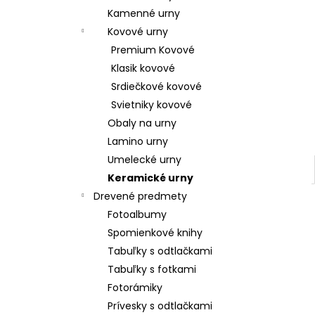
Kamenné urny
Kovové urny
Premium Kovové
Klasik kovové
Srdiečkové kovové
Svietniky kovové
Obaly na urny
Lamino urny
Umelecké urny
Keramické urny
Drevené predmety
Fotoalbumy
Spomienkové knihy
Tabuľky s odtlačkami
Tabuľky s fotkami
Fotorámiky
Prívesky s odtlačkami