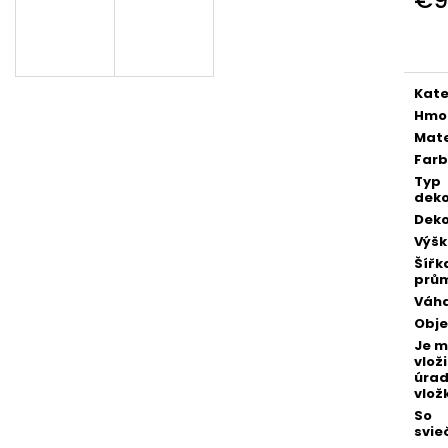
POZLÁTENÝ PRSTEŇ ZELENÝ ACHÁT
POZLÁTENÝ PRS
Jedn
€160
€160
cena
Kate
Hmo
Mate
Far
Typ
deko
Deko
Výš
Šířk
prů
Váh
Obj
Je 
vloži
úra
vlož
So
svie