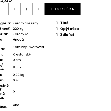
TEŇ MODRÝ ACHÁT
otková
DO KOŠÍKA
:
Tlač
gória
:
Keramické urny
tnosť
:
220 kg
Opýtať sa
riál
:
Keramika
Zdieľať
ba
:
Hnedá
Kamínky Swarovski
ru
:
r
:
Kresťanský
ka
:
9 cm
a/
8 cm
měr
:
a
:
0,22 kg
em
:
0,4 l
možné
ť
✖
dnú
ku
:
Áno
čkou
: