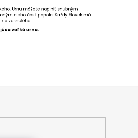
zkeho. Urnu môžete naplniť snubným
aným alebo časť popola. Každý človek má
e na zosnulého.
ajúca veľká urna.