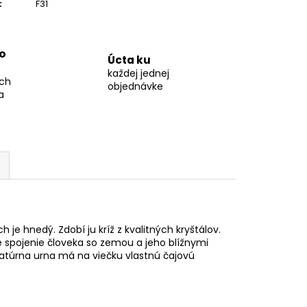
:
F31
o
Úcta ku
každej jednej
ch
objednávke
a
h je hnedý. Zdobí ju kríž z kvalitných kryštálov.
e spojenie človeka so zemou a jeho blížnymi
niatúrna urna má na viečku vlastnú čajovú