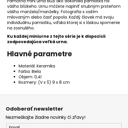
Pamätná mini urna slúži ako dokonalá pamiatka na
vášho blízkeho. Urnu môžete naplniť snubným prsteňom
vášho manžela/manželky. Fotografia s vaším
milovaným alebo časť popola. Každý človek má svoju
individuálnu pamiatku, vďaka ktorej si s láskou spomenie
na zosnulého.
Ku každej miniurne z tejto série je k dispozícii
zodpovedajúca veľká urna.
Hlavné parametre
Materiál: Keramika
Farba: Biela
Objem: 0,4l
Rozmery: (V x Š) 9 x 8 cm
Z
á
Odoberať newsletter
p
Nezmeškajte žiadne novinky či zľavy!
ä
t
Email