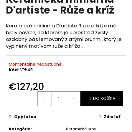
je
á
D'artiste - Růže a kríž
0,0
z
j
5
s
hviezdičiek.
Keramická miniurna D'artiste Ruze a kríže má
ť
biely povrch, na ktorom je uprostred zvislý
?
ozdobný pás lemovaný zlatými pruhmi, ktorý je
vyplnený motívom ruže a kríža...
Momentálne nedostupné
HĽADAŤ
Kód:
VP54FL
€127,20
O
Jednotková
DO KOŠÍKA
cena:
d
p
o
Opýtať sa
Zdieľať
r
ú
Kategória
:
Keramické urny