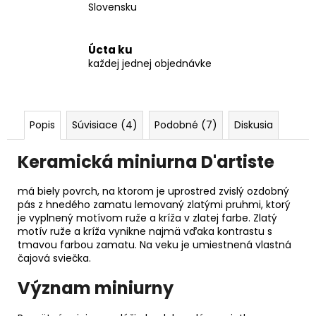
Slovensku
Úcta ku
každej jednej objednávke
Popis
Súvisiace (4)
Podobné (7)
Diskusia
Keramická miniurna D'artiste
má biely povrch, na ktorom je uprostred zvislý ozdobný
pás z hnedého zamatu lemovaný zlatými pruhmi, ktorý
je vyplnený motívom ruže a kríža v zlatej farbe. Zlatý
motív ruže a kríža vynikne najmä vďaka kontrastu s
tmavou farbou zamatu. Na veku je umiestnená vlastná
čajová sviečka.
Význam miniurny