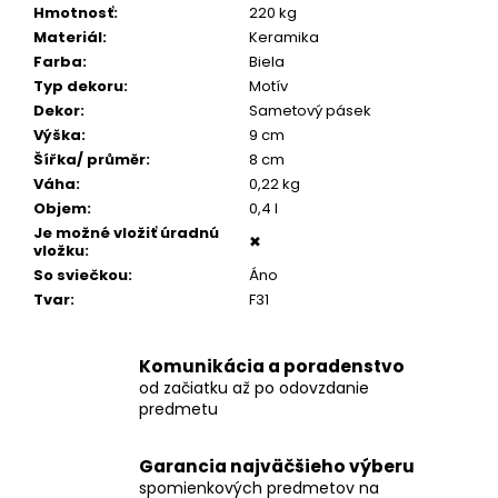
č
Hmotnosť
:
220 kg
a
Materiál
:
Keramika
m
Farba
:
Biela
e
Typ dekoru
:
Motív
Dekor
:
Sametový pásek
Výška
:
9 cm
POZLÁTENÝ
PRSTEŇ
Šířka/ průměr
:
8 cm
MODRÝ
Váha
:
0,22 kg
ACHÁT
Objem
:
0,4 l
€160
Je možné vložiť úradnú
✖
vložku
:
So sviečkou
:
Áno
Tvar
:
F31
Komunikácia a poradenstvo
od začiatku až po odovzdanie
predmetu
Garancia najväčšieho výberu
spomienkových predmetov na